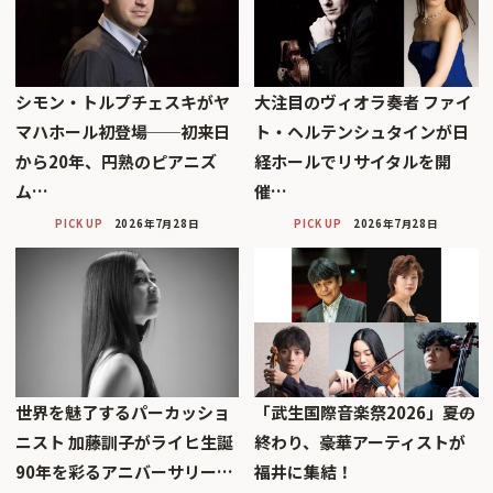
シモン・トルプチェスキがヤ
大注目のヴィオラ奏者 ファイ
マハホール初登場──初来日
ト・ヘルテンシュタインが日
から20年、円熟のピアニズ
経ホールでリサイタルを開
ム…
催…
PICK UP
2026年7月28日
PICK UP
2026年7月28日
世界を魅了するパーカッショ
「武生国際音楽祭2026」――夏の
ニスト 加藤訓子がライヒ生誕
終わり、豪華アーティストが
90年を彩るアニバーサリー…
福井に集結！