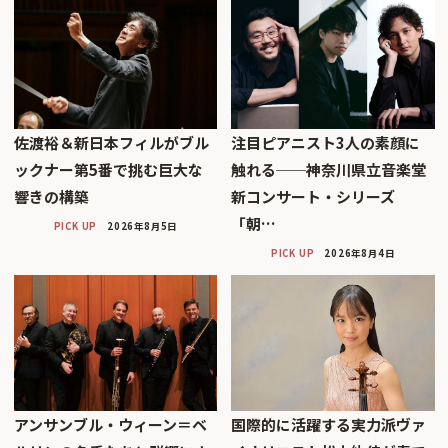
佐渡裕＆新日本フィルがブル
注目ピアニスト3人の素顔に
ックナー第5番で挑む巨大な
触れる──神奈川県立音楽堂
響きの構築
新コンサート・シリーズ
「朝…
PICK UP
2026年8月5日
PICK UP
2026年8月4日
アンサンブル・ウィーン＝ベ
国際的に活躍する実力派ヴァ