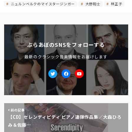
ニュルンベルクのマイスタージンガー
大野和士
林正子
ぶらあぼのSNSをフォローする
最新のクラシック音楽情報をお届けします
Twitter
facebook
Youtube
前の記事
【CD】セレンディピティ ピアノ連弾作品集／大森ひろ
み＆佐藤…