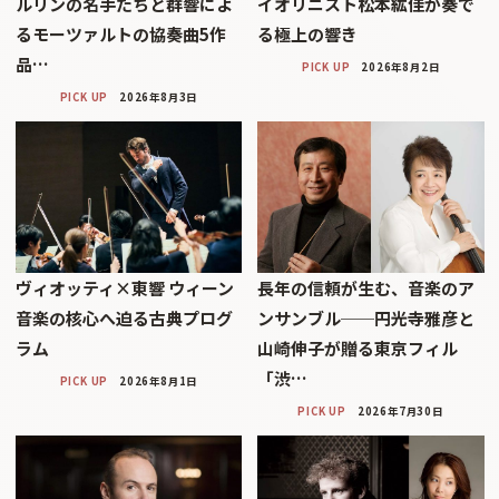
ルリンの名手たちと群響によ
イオリニスト松本紘佳が奏で
るモーツァルトの協奏曲5作
る極上の響き
品…
PICK UP
2026年8月2日
PICK UP
2026年8月3日
ヴィオッティ×東響 ウィーン
長年の信頼が生む、音楽のア
音楽の核心へ迫る古典プログ
ンサンブル──円光寺雅彦と
ラム
山崎伸子が贈る東京フィル
「渋…
PICK UP
2026年8月1日
PICK UP
2026年7月30日