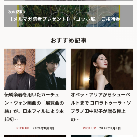
次の記事
【メルマガ読者プレゼント】『ゴッホ展』 ご招待券
おすすめ記事
伝統楽器を用いたカーチュ
オペラ・アリアからシューベ
ン・ウォン編曲の「展覧会の
ルトまで コロラトゥーラ・ソ
絵」が、日本フィルにより本
プラノ田中彩子が贈る極上
邦初…
の…
PICK UP
2026年8月7日
PICK UP
2026年8月6日