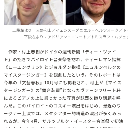
上段左より：大野和士／イェンス＝ダニエル・ヘルツォーク／ト
下段左より：アドリアン・エレート／トミスラフ・ムツェック／
作家・村上春樹がドイツの週刊新聞「ディー・ツァイ
ト」の招きでバイロイト音楽祭を訪れ、ティーレマン指揮
《ローエングリン》とジョルダン指揮《ニュルンベルクの
マイスタージンガー》を観劇したという。そのレポートは
今年の『文藝春秋』10月号にも掲載され、村上が《マイス
タージンガー》の“舞台装置”となったヴァーンフリート荘
にあるピアノの上に乗っかった写真が誌面を飾り話題を呼
んだ。このバイロイトのコスキー演出をはじめ、最近のワ
ーグナー上演では、メタシアター的構造の演出が多くみら
れるが、今年4月、ザルツブルク・イースター音楽祭で初演