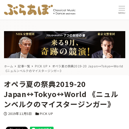
MENU
ホーム
記事一覧
PICK UP
オペラ夏の祭典2019-20 Japan↔Tokyo↔World
《ニュルンベルクのマイスタージンガー》
オペラ夏の祭典2019-20
Japan↔Tokyo↔World 《ニュル
ンベルクのマイスタージンガー》
投稿日
カテゴリー
2019年11月5日
PICK UP