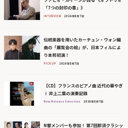
「7つの封印の書」》
INTERVIEW
2026年8月7日
伝統楽器を用いたカーチュン・ウォン編
曲の「展覧会の絵」が、日本フィルによ
り本邦初演！
PICK UP
2026年8月7日
【CD】フランスのピアノ曲 近代の華やぎ
Ⅰ 井上二葉の演奏記録
New Release Selection
2026年8月7日
N響メンバーも参加！ 第7回那須クラシッ