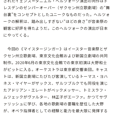
されたイェンス＝ダニエル・ヘルツォーク演出の同作はド
レスデンのゼンパーオーパー（ザクセン州立歌劇場）の“舞
台裏”をコンセプトとしたユニークなものだった。ヘルツォ
ークの解釈は、踏み出しすぎない“ほどの良さ”が音楽祭の
観客に好評を得たようだ。このヘルツォークの演出が日本
にやってくる。
今回の《マイスタージンガー》はイースター音楽祭とザ
クセン州立歌劇場、東京文化会館および新国立劇場の共同
制作。2020年6月の東京文化会館での東京初演は大野和士
がピットに入る。オーケストラは東京都交響楽団。キャス
トは、新国立劇場にたびたび客演しているトーマス・ヨハ
ネス・マイヤーがザックス、ザルツブルクでも同役を演じ
たアドリアン・エレートがベックメッサー、トミスラフ・
ムツェックがヴァルター、林正子がエーファ。かつてサヴ
ァリッシュに学び、各地の歌劇場の要職を歴任した大野
が、オペラ指揮者としての経験と能力を最大限に発揮する