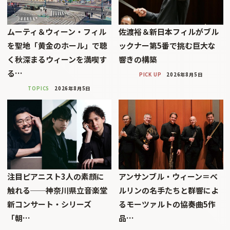
ムーティ＆ウィーン・フィル
佐渡裕＆新日本フィルがブル
を聖地「黄金のホール」で聴
ックナー第5番で挑む巨大な
く秋深まるウィーンを満喫す
響きの構築
る…
PICK UP
2026年8月5日
TOPICS
2026年8月5日
注目ピアニスト3人の素顔に
アンサンブル・ウィーン＝ベ
触れる──神奈川県立音楽堂
ルリンの名手たちと群響によ
新コンサート・シリーズ
るモーツァルトの協奏曲5作
「朝…
品…