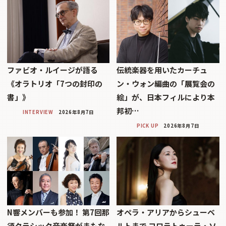
ファビオ・ルイージが語る
伝統楽器を用いたカーチュ
《オラトリオ「7つの封印の
ン・ウォン編曲の「展覧会の
書」》
絵」が、日本フィルにより本
邦初…
INTERVIEW
2026年8月7日
PICK UP
2026年8月7日
N響メンバーも参加！ 第7回那
オペラ・アリアからシューベ
須クラシック音楽祭がまもな
ルトまで コロラトゥーラ・ソ