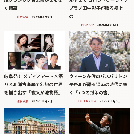
く開幕
プラノ田中彩子が贈る極上
の…
注目公演
2026年8月6日
PICK UP
2026年8月6日
岐阜発！ メディアアート×語
ウィーン在住のバスバリトン
り×和洋古楽器で幻想の世界
平野和が語る混沌の時代に響
を描き出す『夜叉が池物語』
く「7つの封印の書」
注目公演
2026年8月5日
INTERVIEW
2026年8月5日