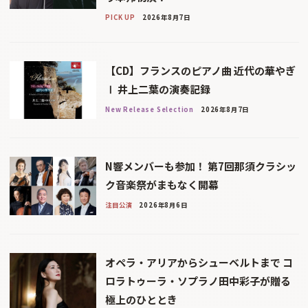
PICK UP
2026年8月7日
【CD】フランスのピアノ曲 近代の華やぎ
Ⅰ 井上二葉の演奏記録
New Release Selection
2026年8月7日
N響メンバーも参加！ 第7回那須クラシッ
ク音楽祭がまもなく開幕
注目公演
2026年8月6日
オペラ・アリアからシューベルトまで コ
ロラトゥーラ・ソプラノ田中彩子が贈る
極上のひととき