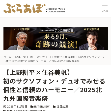
MENU
ホーム
記事一覧
INTERVIEW
【上野耕平×住谷美帆】
初のサクソフォン・デ
ュオでみせる個性と信頼のハーモニー／2025北九州国際音楽祭
【上野耕平×住谷美帆】
初のサクソフォン・デュオでみせる
個性と信頼のハーモニー／2025北
九州国際音楽祭
投稿日
カテゴリー
カテゴリー
2025年11月1日
INTERVIEW
注目公演
カテゴリー