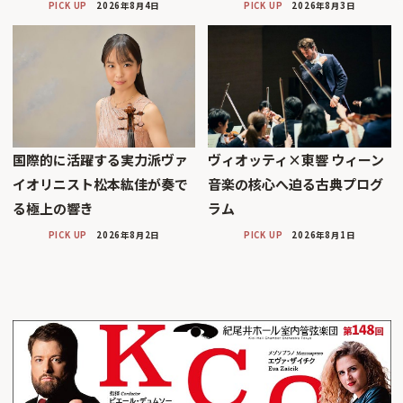
PICK UP
2026年8月4日
PICK UP
2026年8月3日
国際的に活躍する実力派ヴァ
ヴィオッティ×東響 ウィーン
イオリニスト松本紘佳が奏で
音楽の核心へ迫る古典プログ
る極上の響き
ラム
PICK UP
2026年8月2日
PICK UP
2026年8月1日