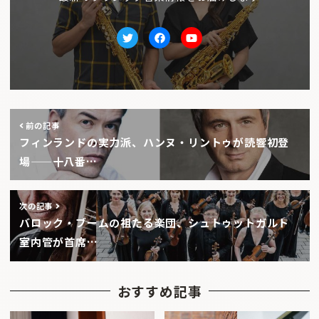
Twitter
facebook
Youtube
前の記事
フィンランドの実力派、ハンヌ・リントゥが読響初登
場——十八番…
次の記事
バロック・ブームの祖たる楽団、シュトゥットガルト
室内管が首席…
おすすめ記事