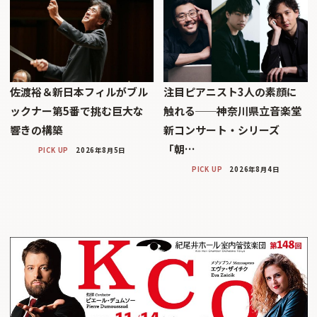
佐渡裕＆新日本フィルがブル
注目ピアニスト3人の素顔に
ックナー第5番で挑む巨大な
触れる──神奈川県立音楽堂
響きの構築
新コンサート・シリーズ
「朝…
PICK UP
2026年8月5日
PICK UP
2026年8月4日