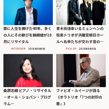
歌に人生を捧げた40年、多く
青木尚佳率いるミュンヘンの
の人にその歓びを錦織健が10
弦楽トリオが浜離宮朝日ホー
月にリサイタル
ルへ――名手たちが交わす音の…
INTERVIEW
2026年8月9日
PICK UP
2026年8月8日
桑原志織 ピアノ・リサイタル
ファビオ・ルイージが語る
－オール・ショパン・プログ
《オラトリオ「7つの封印の
ラム－
書」》