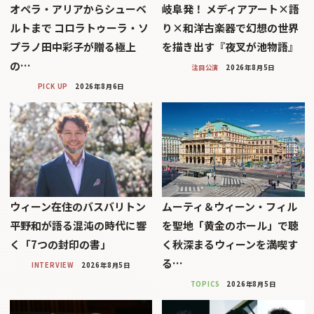
オペラ・アリアからシューベ
岐阜発！ メディアアート×語
ルトまで コロラトゥーラ・ソ
り×和洋古楽器で幻想の世界
プラノ田中彩子が贈る極上
を描き出す『夜叉が池物語』
の…
注目公演
2026年8月5日
PICK UP
2026年8月6日
ウィーン在住のバスバリトン
ムーティ＆ウィーン・フィル
平野和が語る混沌の時代に響
を聖地「黄金のホール」で聴
く「7つの封印の書」
く秋深まるウィーンを満喫す
る…
INTERVIEW
2026年8月5日
TOPICS
2026年8月5日