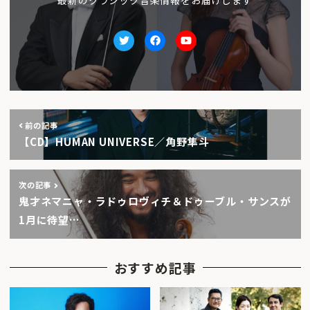
Twitter
facebook
Youtube
前の記事
【CD】HUMAN UNIVERSE／角野隼斗
次の記事
鬼才ネマニャ・ラドゥロヴィチ＆ドゥーブル・サンスが
1月に待望…
おすすめ記事