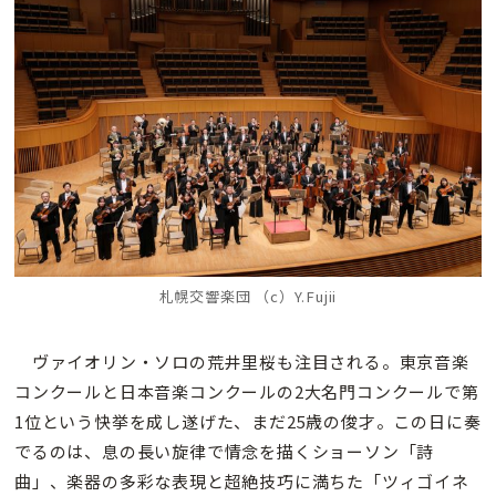
札幌交響楽団 （c）Y.Fujii
ヴァイオリン・ソロの荒井里桜も注目される。東京音楽
コンクールと日本音楽コンクールの2大名門コンクールで第
1位という快挙を成し遂げた、まだ25歳の俊才。この日に奏
でるのは、息の長い旋律で情念を描くショーソン「詩
曲」、楽器の多彩な表現と超絶技巧に満ちた「ツィゴイネ