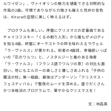
ルワイゼン」、ヴァイオリンの魅力を堪能できる対照的な
作風の2曲。可憐でありながら力強さも備えた荒井の音色
は、Kitaraの空間に美しく映えるはず。
プログラムも楽しい。序盤にクリスマスの定番曲である
チャイコフスキー「くるみ割り人形」から誰もがメロディ
を知る4曲、終盤にオーケストラの粋を味わえるラヴェル
「ラ・ヴァルス」が置かれる。前者の4曲目、幸福感いっぱ
いの「花のワルツ」と、ノスタルジーと毒のある後者
「ラ・ヴァルス」（フランス語でワルツの意）の対比も面
白い。他にもエルガーの楽しさと優しさあふれる「子供の
魔法の杖」第一組曲、最後はアンダーソン「クリスマス・
フェスティバル」で聖夜のムードを深める。盛りだくさん
かつ本格派のプログラムで、華やかなクリスマスを！
文：林昌英