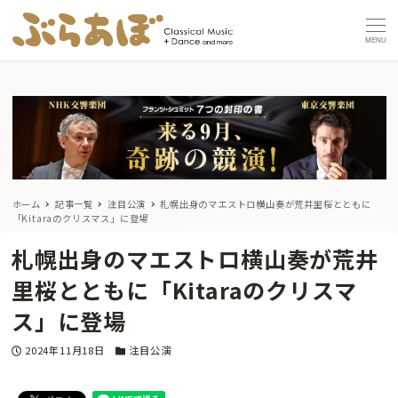
MENU
ホーム
記事一覧
注目公演
札幌出身のマエストロ横山奏が荒井里桜とともに
「Kitaraのクリスマス」に登場
札幌出身のマエストロ横山奏が荒井
里桜とともに「Kitaraのクリスマ
ス」に登場
投稿日
カテゴリー
2024年11月18日
注目公演