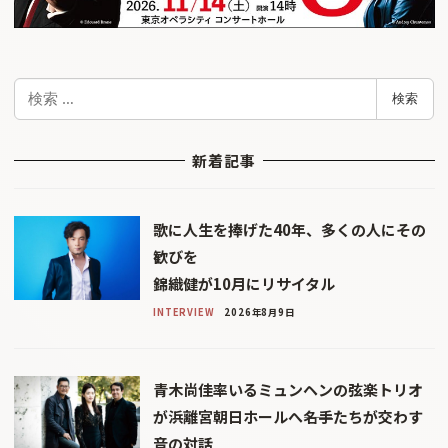
検
検索
索
新着記事
歌に人生を捧げた40年、多くの人にその
歓びを
錦織健が10月にリサイタル
INTERVIEW
2026年8月9日
青木尚佳率いるミュンヘンの弦楽トリオ
が浜離宮朝日ホールへ――名手たちが交わす
音の対話