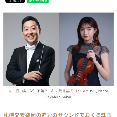
左：横山奏 （c）平舘平 右：荒井里桜 （c）AMUSE_Photo
Takahiro Sakai
札幌交響楽団の迫力のサウンドでおくる珠玉