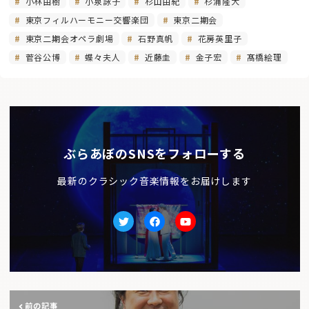
小林由樹
小泉詠子
杉山由紀
杉浦隆大
東京フィルハーモニー交響楽団
東京二期会
東京二期会オペラ劇場
石野真帆
花房英里子
菅谷公博
蝶々夫人
近藤圭
金子宏
髙橋絵理
ぶらあぼのSNSをフォローする
最新のクラシック音楽情報をお届けします
Twitter
facebook
Youtube
前の記事