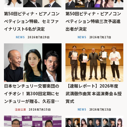
第50回ピティナ・ピアノコン
第50回ピティナ・ピアノコン
ペティション特級、セミファ
ペティション特級三次予選進
イナリスト6名が決定
出者が決定
NEWS
2026年7月29日
NEWS
2026年7月27日
日本センチュリー交響楽団の
【速報レポート】2026年度
イチオシ！ 第300回定期にセ
武満徹作曲賞 本選演奏会＆授
ンチュリーが贈る、久石音…
賞式
注目公演
2026年7月15日
NEWS
2026年7月13日