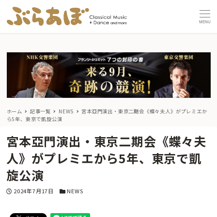
MENU
ホーム
記事一覧
NEWS
宮本亞門演出・東京二期会《蝶々夫人》がプレミエか
ら5年、東京で凱旋公演
宮本亞門演出・東京二期会《蝶々夫
人》がプレミエから5年、東京で凱
旋公演
投稿日
カテゴリー
2024年7月17日
NEWS