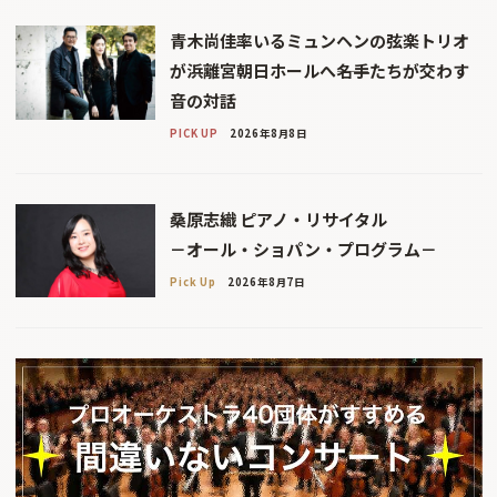
青木尚佳率いるミュンヘンの弦楽トリオ
が浜離宮朝日ホールへ――名手たちが交わす
音の対話
PICK UP
2026年8月8日
桑原志織 ピアノ・リサイタル
－オール・ショパン・プログラム－
Pick Up
2026年8月7日