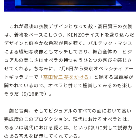
これが最後の衣裳デザインとなった故・髙田賢三の衣裳
は、着物をベースにしつつ、KENZOテイストを盛り込んだ
デザインと鮮やかな色彩が目を惹く。バルテック・マシス
による繊細な映像ともマッチしており、舞台全体の ビジ
ュアルの美しさはオペラの持つもうひとつの喜びを感じさ
せてくれる。ちなみに、7月6日から東京オペラシティ アー
トギャラリーで「
髙田賢三 夢をかける
」と題する回顧展が
開かれているので、オペラと併せて鑑賞してみるのも楽し
そうだ（9/16まで）。
劇と音楽、そしてビジュアルのすべての面において高い
完成度のこのプロダクション。現代におけるオペラとは、
あるいは現代における愛とは、という問いに対して説得力
のある答えを提示してくれている。