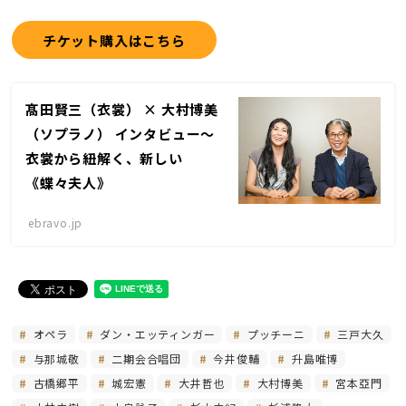
チケット購入はこちら
髙田賢三（衣裳） × 大村博美
（ソプラノ） インタビュー〜
衣裳から紐解く、新しい
《蝶々夫人》
ebravo.jp
オペラ
ダン・エッティンガー
プッチーニ
三戸大久
与那城敬
二期会合唱団
今井俊輔
升島唯博
古橋郷平
城宏憲
大井哲也
大村博美
宮本亞門