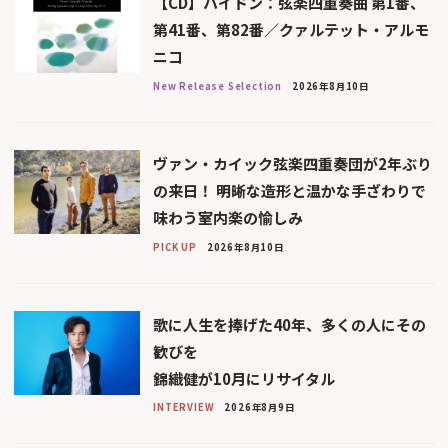
【CD】ハイドン：弦楽四重奏曲 第1番、
第41番、第82番／クァルテット・アルモ
ニコ
New Release Selection
2026年8月10日
ヴァン・カイック弦楽四重奏団が2年ぶり
の来日！ 明晰な造形と温かな手ざわりで
味わう室内楽の愉しみ
PICK UP
2026年8月10日
歌に人生を捧げた40年、多くの人にその
歓びを
錦織健が10月にリサイタル
INTERVIEW
2026年8月9日