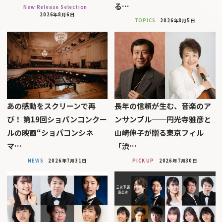
る…
New Release Selection
2026年8月6日
TOPICS
2026年8月5日
あの感動をスクリーンで再
長年の信頼が生む、音楽のア
び！ 第19回ショパンコンクー
ンサンブル──円光寺雅彦と
ルの映画“ショパコンシネ
山崎伸子が贈る東京フィル
マ…
「渋…
NEWS
2026年7月31日
PICK UP
2026年7月30日