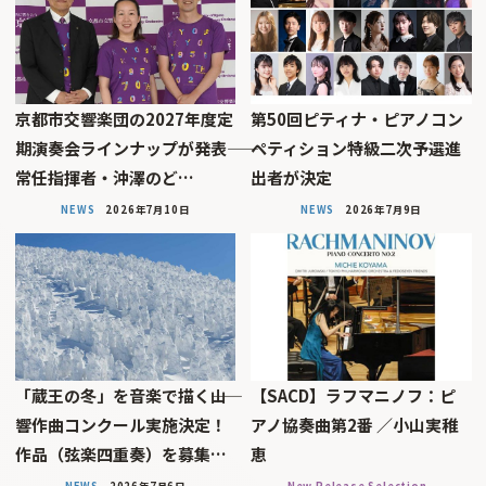
京都市交響楽団の2027年度定
第50回ピティナ・ピアノコン
期演奏会ラインナップが発表――
ペティション特級二次予選進
常任指揮者・沖澤のど…
出者が決定
NEWS
2026年7月10日
NEWS
2026年7月9日
「蔵王の冬」を音楽で描く――山
【SACD】ラフマニノフ：ピ
響作曲コンクール実施決定！
アノ協奏曲第2番 ／小山実稚
作品（弦楽四重奏）を募集…
恵
NEWS
2026年7月6日
New Release Selection