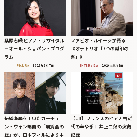
桑原志織 ピアノ・リサイタル
ファビオ・ルイージが語る
－オール・ショパン・プログ
《オラトリオ「7つの封印の
ラム－
書」》
Pick Up
2026年8月7日
INTERVIEW
2026年8月7日
伝統楽器を用いたカーチュ
【CD】フランスのピアノ曲 近
ン・ウォン編曲の「展覧会の
代の華やぎⅠ 井上二葉の演奏
絵」が、日本フィルにより本
記録