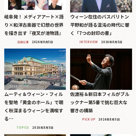
岐阜発！ メディアアート×語
ウィーン在住のバスバリトン
り×和洋古楽器で幻想の世界
平野和が語る混沌の時代に響
を描き出す『夜叉が池物語』
く「7つの封印の書」
注目公演
2026年8月5日
INTERVIEW
2026年8月5日
ムーティ＆ウィーン・フィル
佐渡裕＆新日本フィルがブル
を聖地「黄金のホール」で聴
ックナー第5番で挑む巨大な
く秋深まるウィーンを満喫す
響きの構築
る…
PICK UP
2026年8月5日
TOPICS
2026年8月5日