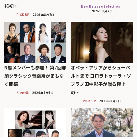
邦初…
New Release Selection
2026年8月7日
PICK UP
2026年8月7日
N響メンバーも参加！ 第7回那
オペラ・アリアからシューベ
須クラシック音楽祭がまもな
ルトまで コロラトゥーラ・ソ
く開幕
プラノ田中彩子が贈る極上
の…
注目公演
2026年8月6日
PICK UP
2026年8月6日