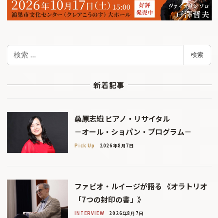
検
検索
索
新着記事
桑原志織 ピアノ・リサイタル
－オール・ショパン・プログラム－
Pick Up
2026年8月7日
ファビオ・ルイージが語る 《オラトリオ
「7つの封印の書」》
INTERVIEW
2026年8月7日