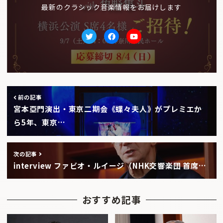
最新のクラシック音楽情報をお届けします
Twitter
facebook
Youtube
前の記事
宮本亞門演出・東京二期会《蝶々夫人》がプレミエか
ら5年、東京…
次の記事
interview ファビオ・ルイージ（NHK交響楽団 首席…
おすすめ記事