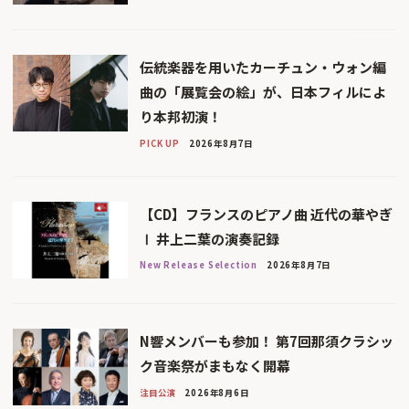
伝統楽器を用いたカーチュン・ウォン編
曲の「展覧会の絵」が、日本フィルによ
り本邦初演！
PICK UP
2026年8月7日
【CD】フランスのピアノ曲 近代の華やぎ
Ⅰ 井上二葉の演奏記録
New Release Selection
2026年8月7日
N響メンバーも参加！ 第7回那須クラシッ
ク音楽祭がまもなく開幕
注目公演
2026年8月6日