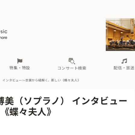
ール
（毎月更新）
東
電子版（無料・月刊）
トピックス
関西
フェスタサマーミューザKAWASAKI 2026
北海道・東北
注目公演
配布場所
インタビュー
中部
定期購読
中国・四国
CD新譜
N響＆東響 《7つ
九州・沖縄
書籍近刊
ロが推す！間違いないオーケストラコンサート
過去の特集
の先と
ブ配信スケジュール
さ
オーケストラの楽屋から
た
な
有料ライブ配信スケジュール
は
ま
や
海の向こうの音楽家
ら
わ
Aからの
載
特集・特設
配信・放送
コンサート検索
） インタビュー
〜衣裳から紐解く、新しい《蝶々夫人》
ール
（毎月更新）
東
電子版（無料・月刊）
トピックス
関西
フェスタサマーミューザKAWASAKI 2026
北海道・東北
注目公演
配布場所
インタビュー
中部
定期購読
中国・四国
CD新譜
N響＆東響 《7つ
九州・沖縄
書籍近刊
博美（ソプラノ） インタビュー
ロが推す！間違いないオーケストラコンサート
過去の特集
の先と
ブ配信スケジュール
さ
オーケストラの楽屋から
た
な
有料ライブ配信スケジュール
は
ま
や
海の向こうの音楽家
ら
わ
Aからの
い《蝶々夫人》
載