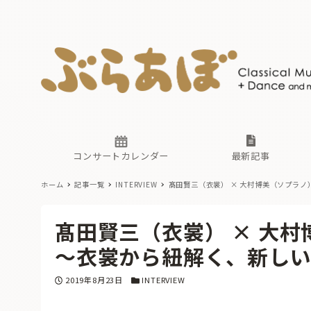
ニュース
ヤマハホ
番組一覧
東京・関
ぶらあぼ
現場のプ
古楽とそ
無料ライ
あ
か
過去の連
コンサートカレンダー
最新記事
ホーム
記事一覧
INTERVIEW
髙田賢三（衣裳） × 大村博美（ソプラノ
ニュース
ヤマハホ
番組一覧
東京・関
ぶらあぼ
髙田賢三（衣裳） × 大村
現場のプ
古楽とそ
無料ライ
あ
か
〜衣裳から紐解く、新し
過去の連
投稿日
カテゴリー
2019年8月23日
INTERVIEW