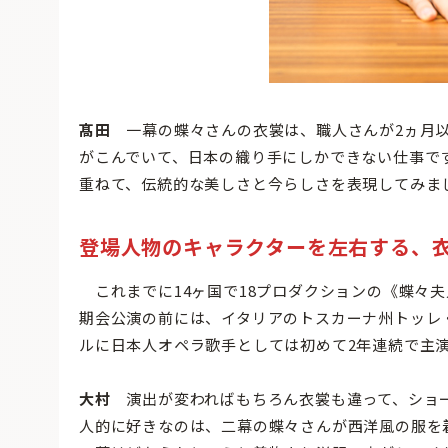
髙田
一幕の蝶々さんの衣裳は、職人さんが2ヵ月以
がこんでいて、日本の織り手にしかできない仕事です
重ねて、伝統的な美しさと今らしさを表現してみま
登場人物のキャラクターを左右する、
これまでに14ヶ国で18プロダクションの《蝶々夫
期会公演の前には、イタリアのトスカーナ州トッレ
ルに日本人オペラ歌手としては初めて2年連続で主
大村
演出が変わればもちろん衣裳も違って、ショ
人的に好きなのは、二幕の蝶々さんが西洋風の服を