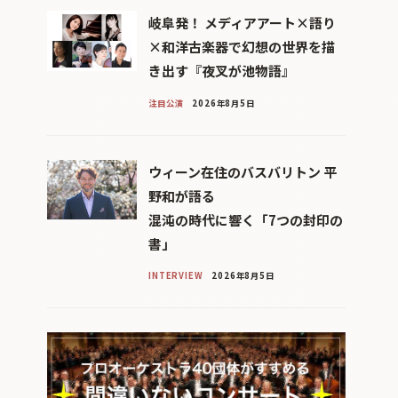
岐阜発！ メディアアート×語り
×和洋古楽器で幻想の世界を描
き出す『夜叉が池物語』
注目公演
2026年8月5日
ウィーン在住のバスバリトン 平
野和が語る
混沌の時代に響く「7つの封印の
書」
INTERVIEW
2026年8月5日