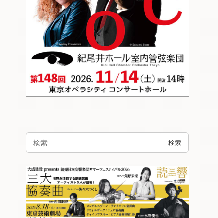
検
検索
索