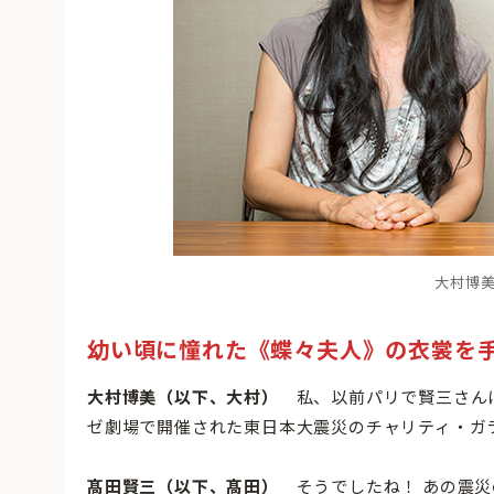
大村博
幼い頃に憧れた《蝶々夫人》の衣裳を
大村博美（以下、大村）
私、以前パリで賢三さんに
ゼ劇場で開催された東日本大震災のチャリティ・ガ
髙田賢三（以下、髙田）
そうでしたね！ あの震災