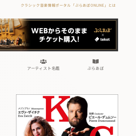
クラシック音楽情報ポータル「ぶらあぼONLINE」とは
の封印の書》
海外公演
FROM編集部
眺望
ぶらあぼブラス！
フォルテピアノ・オデッセイ
アーティスト名鑑
ぶらあぼ
の封印の書》
海外公演
FROM編集部
眺望
ぶらあぼブラス！
フォルテピアノ・オデッセイ