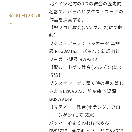
北ドイツ地方の3つの教会の歴史的
名器で、バッハとブクステフーデの
8/18(日)23:20
作品を演奏する。
～
【聖ヤコビ教会(ハンブルク)にて収
録】
ブクステフーデ：トッカータ ニ短
調 BuxWV155／バッハ：幻想曲と
フーガ ト短調 BWV542
【聖ルートゲリ教会(ノルデン)にて
収録】
ブクステフーデ：輝く暁の星の麗し
さよ BuxWV223，前奏曲 ト短調
BuxWV149
【マティーニ教会(オランダ、フロ
ーニンゲン)にて収録】
バッハ：心よりわれは求めん
BWV727，前奏曲とフーガ BWV532