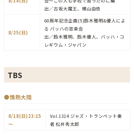
8/18(日)
会～この人も学校で習ったのに編
出／古坂大魔王、横山由依
60周年記念企画(5)鈴木雅明&優人によ
る バッハの音楽会
8/25(日)
出／鈴木雅明、鈴木優人、バッハ・コ
レギウム・ジャパン
TBS
●情熱大陸
8/18(日)23:15
Vol.1314 ジャズ・トランペット奏
～
者 松井秀太郎