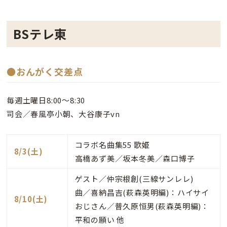
BSテレ東
●おんがく交差点
毎週土曜日8:00～8:30
司会／春風亭小朝、大谷康子vn
コラボ名曲集55 歌姫
8/3(土)
高橋あず美／坂本冬美／森口博子
ゲスト／仲宗根創(三線サンレレ)
曲／喜納昌吉(萩森英明編)：ハイサイ
8/10(土)
おじさん／普久原恒男(萩森英明編)：
平和の願い 他