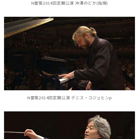
N響第2014回定期公演 沖澤のどか(指揮)
N響第2014回定期公演 デニス・コジュヒンp