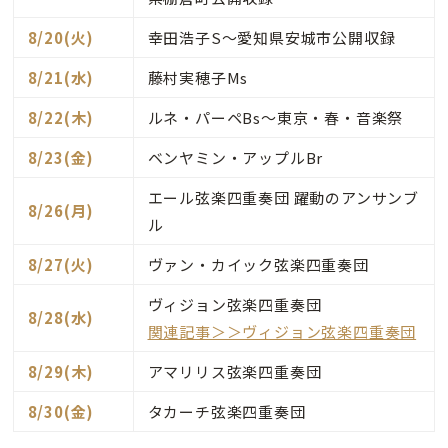
8/20(火)
幸田浩子S～愛知県安城市公開収録
8/21(水)
藤村実穂子Ms
8/22(木)
ルネ・パーペBs～東京・春・音楽祭
8/23(金)
ベンヤミン・アップルBr
エール弦楽四重奏団 躍動のアンサンブ
8/26(月)
ル
8/27(火)
ヴァン・カイック弦楽四重奏団
ヴィジョン弦楽四重奏団
8/28(水)
関連記事＞＞ヴィジョン弦楽四重奏団
8/29(木)
アマリリス弦楽四重奏団
8/30(金)
タカーチ弦楽四重奏団