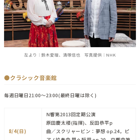
左より：鈴木愛理、清塚信也 写真提供：NHK
●クラシック音楽館
毎週日曜日21:00～23:00(最終日曜は除く)
N響第2013回定期公演
原田慶太楼(指揮)、反田恭平p
8/4(日)
曲／スクリャービン：夢想 op.24，ピ
アノ協奏曲 嬰ヘ短調 op.20，交響曲第