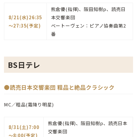
熊倉優(指揮)、阪田知樹p、読売日
8/21(水)26:35
本交響楽団
～27:35(予定)
ベートーヴェン：ピアノ協奏曲第2
番
BS日テレ
●読売日本交響楽団 粗品と絶品クラシック
MC／粗品(霜降り明星)
熊倉優(指揮)、阪田知樹p、読売日本
8/31(土)7:00
交響楽団
～8:00(予定)