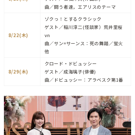
曲／闘う者達，エアリスのテーマ
ゾクっ！とするクラシック
ゲスト／稲川淳二(怪談家）荒井里桜
8/22(木)
vn
曲／サン=サーンス：死の舞踏／蛍火
他
クロード・ドビュッシー
8/29(木)
ゲスト／成海璃子(俳優)
曲／ドビュッシー：アラベスク第1番