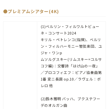
●プレミアムシアター(4K)
(1)ベルリン・フィルワルトビュー
ネ・コンサート2024
キリル・ペトレンコ(指揮)、ベルリ
ン・フィルハーモニー管弦楽団、ユ
ジャ・ワンp
ムソルグスキー(リムスキー=コルサ
コフ編)：交響詩「はげ山の一夜」
／プロコフィエフ：ピアノ協奏曲第
1番 変ニ長調 op.10／ラヴェル：ボ
レロ 他
(2)鈴木雅明 バッハ、ブクステフー
デのオルガン曲