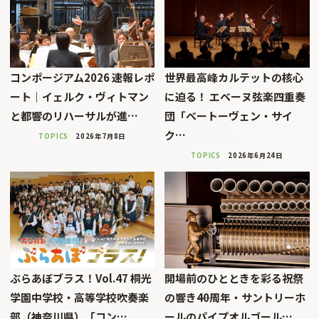
コンポージアム2026 速報レポ
世界最高峰カルテットの核心
ート｜イェルク・ヴィトマン
に迫る！ エベーヌ弦楽四重奏
と都響のリハーサルが進…
団「ベートーヴェン・サイ
ク…
TOPICS
2026年7月8日
TOPICS
2026年6月24日
ぶらあぼブラス！Vol.47 桐光
開場前のひとときを彩る祝祭
学園中学校・高等学校吹奏楽
の響き――40周年・サントリーホ
部（神奈川県）「コン…
ールのパイプオルゴール…