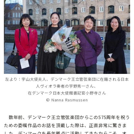
左より：宇山大使夫人、デンマーク王立管弦楽団に在籍される日本
人ヴィオラ奏者の宇野秀一さん、
在デンマーク日本大使館書記官小野寺さん
© Nanna Rasmussen
数年前、デンマーク王立管弦楽団からこの575周年を祝う
ための委嘱作品のお話を頂戴した際は、正直非常に驚きま
した。デンマークを長年拠点に活動してきたからこそ、オ