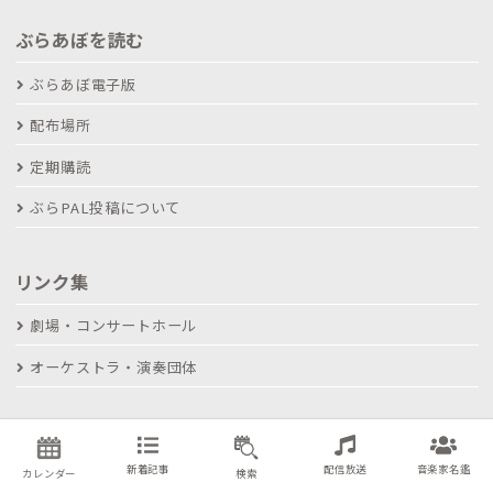
ぶらあぼを読む
ぶらあぼ電子版
配布場所
定期購読
ぶらPAL投稿について
リンク集
劇場・コンサートホール
オーケストラ・演奏団体
ぶらあぼONLINEとは
新着記事
配信放送
音楽家名鑑
コンサート情報掲載について
カレンダー
検索