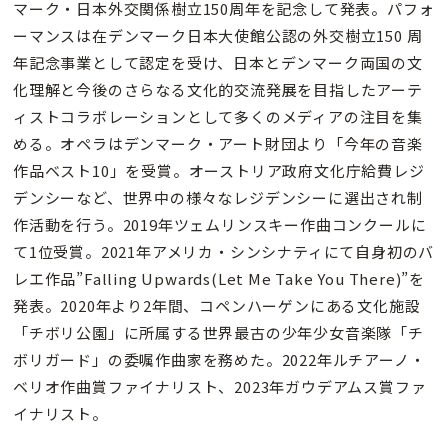
マーク・日本外交関係樹立150周年を記念して発表。パフォ
ーマンスは在デンマーク日本大使館公認の外交樹立150 周
年記念事業として認定を受け、日本とデンマーク両国の文
化理解と今後のさらなる文化的交流発展を目指したアーテ
ィストコラボレーションとして多くのメディアの注目を集
める。オペラはデンマーク・アート財団より「今年の音楽
作品ベスト10」を受賞。オーストリア政府文化庁給費レジ
デンシーなど、世界中の様々なレジデンシーに選出され制
作活動を行う。2019年ツェムリンスキー作曲コンクールに
て1位受賞。2021年アメリカ・シンシナティにて⾃⾝初のバ
レエ作品”Falling Upwards(Let Me Take You There)”を
発表。2020年より2年間、コペンハーゲンにある⽂化施設
「チボリ公園」に所属する世界最古の少年少⼥⾳楽隊「チ
ボリガード」の委嘱作曲家を務めた。2022年ルチアーノ・
ベリオ作曲賞ファイナリスト、2023年ガウデアムス賞ファ
イナリスト。