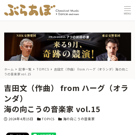
MENU
ホーム
記事一覧
TOPICS
吉田文（作曲） from ハーグ（オランダ）
海の向こ
うの音楽家 vol.15
吉田文（作曲） from ハーグ（オラ
ンダ）
海の向こうの音楽家 vol.15
投稿日
カテゴリー
カテゴリー
2024年4月15日
TOPICS
海の向こうの音楽家