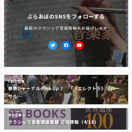
ぶらあぼのSNSをフォローする
最新のクラシック音楽情報をお届けします
Twitter
facebook
Youtube
前の記事
春祭ジャーナル Pick Up♪ 「《エレクトラ》リハー
サル…
次の記事
クラシック音楽関連書籍 近刊情報（4/16）