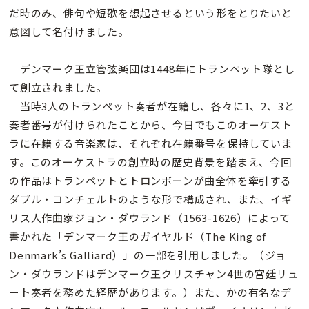
だ時のみ、俳句や短歌を想起させるという形をとりたいと
意図して名付けました。
デンマーク王立管弦楽団は1448年にトランペット隊とし
て創立されました。
当時3人のトランペット奏者が在籍し、各々に1、2、3と
奏者番号が付けられたことから、今日でもこのオーケスト
ラに在籍する音楽家は、それぞれ在籍番号を保持していま
す。このオーケストラの創立時の歴史背景を踏まえ、今回
の作品はトランペットとトロンボーンが曲全体を牽引する
ダブル・コンチェルトのような形で構成され、また、イギ
リス人作曲家ジョン・ダウランド（1563-1626）によって
書かれた「デンマーク王のガイヤルド（The King of
Denmark’s Galliard）」の一部を引用しました。（ジョ
ン・ダウランドはデンマーク王クリスチャン4世の宮廷リュ
ート奏者を務めた経歴があります。）また、かの有名なデ