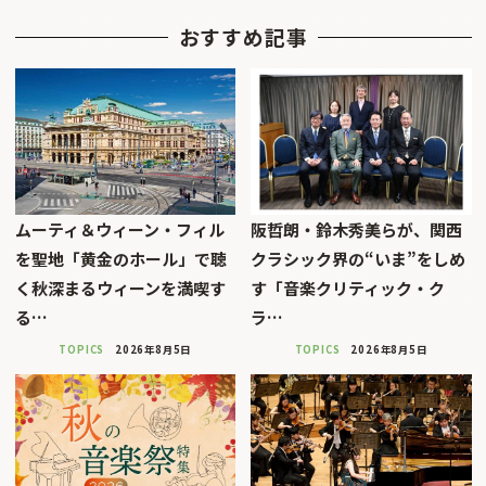
おすすめ記事
ムーティ＆ウィーン・フィル
阪哲朗・鈴木秀美らが、関西
を聖地「黄金のホール」で聴
クラシック界の“いま”をしめ
く秋深まるウィーンを満喫す
す「音楽クリティック・ク
る…
ラ…
TOPICS
2026年8月5日
TOPICS
2026年8月5日