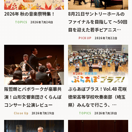
2026年 秋の音楽祭特集！
8月21日サントリーホールの
ファイナルを目指して 〜50回
TOPICS
2026年7月24日
目を迎えた若手ピアニス…
PICK UP
2026年7月22日
阪哲朗とバボラークが豪華共
ぶらあぼブラス！Vol.48 花咲
演！山形交響楽団さくらんぼ
徳栄高等学校吹奏楽部（埼玉
コンサート公演レビュー
県）みんなで行こう、…
Close Up
2026年7月19日
TOPICS
2026年7月18日