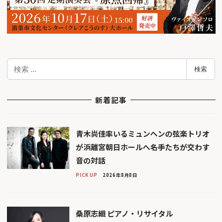
検
検索
索
新着記事
青木尚佳率いるミュンヘンの弦楽トリオ
が浜離宮朝日ホールへ――名手たちが交わす
音の対話
PICK UP
2026年8月8日
桑原志織 ピアノ・リサイタル