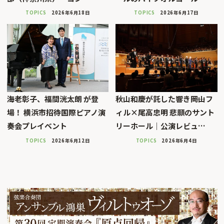
TOPICS
2026年6月18日
TOPICS
2026年6月17日
海老彰子、福間洸太朗 が登
秋山和慶が託した響き――岡山フ
場！ 横浜市招待国際ピアノ演
ィル×尾高忠明 悲願のサント
奏会プレイベント
リーホール｜公演レビュ…
TOPICS
2026年6月12日
TOPICS
2026年6月4日