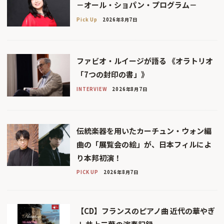
－オール・ショパン・プログラム－
Pick Up
2026年8月7日
ファビオ・ルイージが語る 《オラトリオ
「7つの封印の書」》
INTERVIEW
2026年8月7日
伝統楽器を用いたカーチュン・ウォン編
曲の「展覧会の絵」が、日本フィルによ
り本邦初演！
PICK UP
2026年8月7日
【CD】フランスのピアノ曲 近代の華やぎ