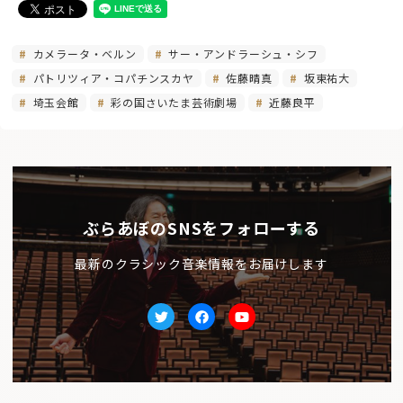
カメラータ・ベルン
サー・アンドラーシュ・シフ
パトリツィア・コパチンスカヤ
佐藤晴真
坂東祐大
埼玉会館
彩の国さいたま芸術劇場
近藤良平
ぶらあぼのSNSをフォローする
最新のクラシック音楽情報をお届けします
Twitter
facebook
Youtube