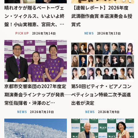
晴れオケが贈るベートーヴェ
【速報レポート】2026年度
ン・ツィクルス、いよいよ終
武満徹作曲賞 本選演奏会＆授
盤！――小山実稚恵、宮田大、…
賞式
PICK UP
2026年7月14日
NEWS
2026年7月13日
京都市交響楽団の2027年度定
第50回ピティナ・ピアノコン
期演奏会ラインナップが発表――
ペティション特級二次予選進
常任指揮者・沖澤のど…
出者が決定
NEWS
2026年7月10日
NEWS
2026年7月9日