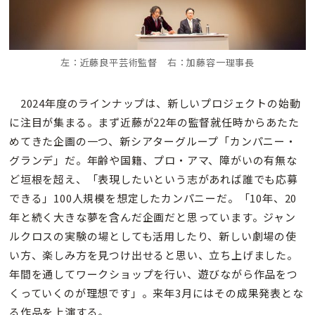
左：近藤良平芸術監督 右：加藤容一理事長
2024年度のラインナップは、新しいプロジェクトの始動
に注目が集まる。まず近藤が22年の監督就任時からあたた
めてきた企画の一つ、新シアターグループ「カンパニー・
グランデ」だ。年齢や国籍、プロ・アマ、障がいの有無な
ど垣根を超え、「表現したいという志があれば誰でも応募
できる」100人規模を想定したカンパニーだ。「10年、20
年と続く大きな夢を含んだ企画だと思っています。ジャン
ルクロスの実験の場としても活用したり、新しい劇場の使
い方、楽しみ方を見つけ出せると思い、立ち上げました。
年間を通してワークショップを行い、遊びながら作品をつ
くっていくのが理想です」。来年3月にはその成果発表とな
る作品を上演する。