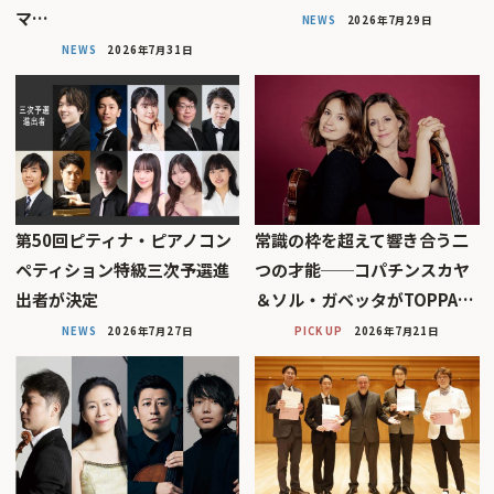
マ…
NEWS
2026年7月29日
NEWS
2026年7月31日
第50回ピティナ・ピアノコン
常識の枠を超えて響き合う二
ペティション特級三次予選進
つの才能──コパチンスカヤ
出者が決定
＆ソル・ガベッタがTOPPA…
NEWS
2026年7月27日
PICK UP
2026年7月21日