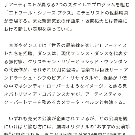
手アーティストが異なる2つのスタイルでプログラムを組む
「エトワール・シリーズ プラス」にチェリストの佐藤晴真
が登場する。また新進気鋭の作曲家・坂東祐大とは音楽に
おける新しい表現を探っていく。
音楽やダンスでは「世界の最前線を楽しむ」アーティス
トたちを招聘。ダンスは、現代フランス・ダンスを代表す
る振付家、クリスチャン・リゾーとラシッド・ウランダン
の代表作が、それぞれ10月に登場。音楽では巨匠サー・ア
ンドラーシュ・シフのピアノ・リサイタルや、近藤が「僕
の中ではシンディ・ローパーのようなイメージ」と語る鬼
才パトリツィア・コパチンスカヤが、アーティスティッ
ク・パートナーを務めるカメラータ・ベルンと共演する。
いずれも充実の公演が企画されているが、どの公演を観
にいけばと悩む方には、劇場オリジナルの“おすすめ公演診
断”が用意された。そこから同劇場が2024年度に開催する