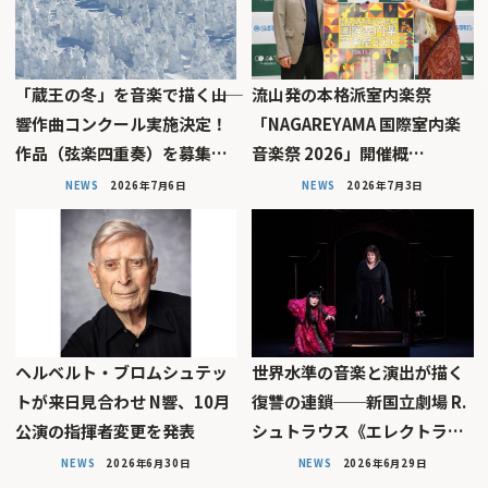
「蔵王の冬」を音楽で描く――山
流山発の本格派室内楽祭
響作曲コンクール実施決定！
「NAGAREYAMA 国際室内楽
作品（弦楽四重奏）を募集…
音楽祭 2026」開催概…
NEWS
2026年7月6日
NEWS
2026年7月3日
ヘルベルト・ブロムシュテッ
世界水準の音楽と演出が描く
トが来日見合わせ N響、10月
復讐の連鎖──新国立劇場 R.
公演の指揮者変更を発表
シュトラウス《エレクトラ…
NEWS
2026年6月30日
NEWS
2026年6月29日