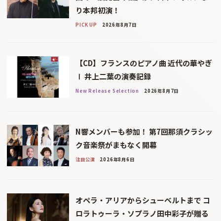
り本邦初演！
PICK UP
2026年8月7日
【CD】フランスのピアノ曲 近代の華やぎ
Ⅰ 井上二葉の演奏記録
New Release Selection
2026年8月7日
N響メンバーも参加！ 第7回那須クラシッ
ク音楽祭がまもなく開幕
注目公演
2026年8月6日
オペラ・アリアからシューベルトまで コ
ロラトゥーラ・ソプラノ田中彩子が贈る