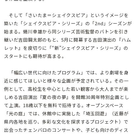
そして「さいたま＝シェイクスピア」というイメージを
築いた「シェイクスピア・シリーズ」の「2nd」シーズンが
始まる。蜷川幸雄から同シリーズ芸術監督のバトンを引き
継いだ吉田鋼太郎のもと、5月に開幕する吉田演出の『ハム
レット』を皮切りに「“新”シェイクスピア・シリーズ」の
スタートにも期待が高まる。
「幅広い世代に向けたプログラム」では、より劇場を身
近に感じてほしいと様々な企画が予定されている。その一
例として、高校生を中心とした若い観客から大人までが楽
しめる吉田演出『夏の夜の夢』を開館30周年特別企画とし
て上演。18歳以下を無料で招待する。オープンスペース
「光の庭」では、休館中に実施した「埼玉回遊」（近藤が
県内各地を巡り、多彩な文化を探求するプロジェクト）で
出会ったチェンバロのコンサートや、子ども向けのディス