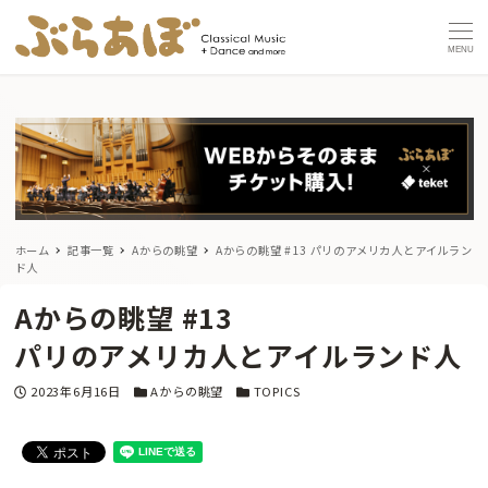
MENU
ホーム
記事一覧
Aからの眺望
Aからの眺望 #13
パリのアメリカ人とアイルラン
ド人
Aからの眺望 #13
パリのアメリカ人とアイルランド人
投稿日
カテゴリー
カテゴリー
2023年6月16日
Aからの眺望
TOPICS