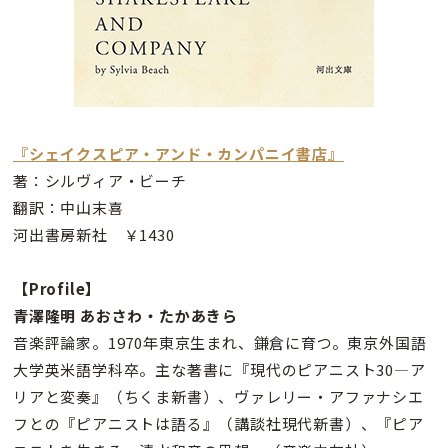
『シェイクスピア・アンド・カンパニイ書店』
著：シルヴィア・ビーチ
翻訳：中山末喜
河出書房新社 ￥1430
【Profile】
青澤隆明 あおさわ・たかあきら
音楽評論家。1970年東京生まれ、鎌倉に育つ。東京外国語
大学英米語学科卒。主な著書に『現代のピアニスト30—ア
リアと変奏』（ちくま新書）、ヴァレリー・アファナシエ
フとの『ピアニストは語る』（講談社現代新書）、『ピア