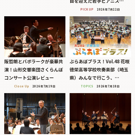
目を迎えた若手ピアニス…
PICK UP
2026年7月22日
阪哲朗とバボラークが豪華共
ぶらあぼブラス！Vol.48 花咲
演！山形交響楽団さくらんぼ
徳栄高等学校吹奏楽部（埼玉
コンサート公演レビュー
県）みんなで行こう、…
Close Up
2026年7月19日
TOPICS
2026年7月18日