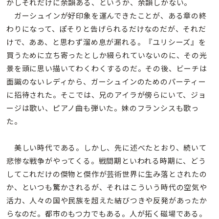
かしそれだけに余韻ある、というか、余韻しかない。
ガーシュインが好印象を運んできたことが、ある章の終
わりになって、ぽそりと告げられるだけなのだが、それだ
けで、ああ、と思わず溜め息が漏れる。『ユリシーズ』を
買うために立ち寄ったとしか綴られていないのに、その光
景を頭に思い描いてわくわくするのだ。その後、ビーチは
面識のないレディから、ガーシュインのためのパーティー
に招待された。そこでは、兄のアイラが傍らにいて、ジョ
ージは歌い、ピアノ曲も弾いた。妹のフランシスも歌っ
た。
美しい時代である。しかし、先に述べたとおり、続いて
悲惨な戦争がやってくる。戦間期といわれる時期に、どう
してこれだけの傑物と傑作が芸術世界に生み落とされたの
か、といつも驚かされるが、それはこういう時代の空気や
活力、人々の国や民族を超えた結びつきや反発があったか
らなのだ。都市のもつ力でもある。人が拓く磁場である。