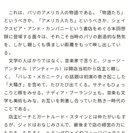
これは、パリのアメリカ人の物語である。「物語たち」
というべきか、「アメリカ人たち」というべきか、シェイ
クスピア・アンド・カンパニーという書店をめぐる本回想
録に登場する面々は、それこそ当時のパリの創造的な熱気
を、しかし親しくも慎ましい距離をもって映し出してい
る。
文学の人ばかりではなく、音楽家で言うと、ジョージ・
アンタイル（アンティール）は開店当初から店主と親し
く、「バレエ・メカニーク」の話題は初演の巻き起こした
「大騒ぎ」を含めて、たびたび出てくる。サティもひょっ
こりと顔をみせる。ナディア・ブーランジェも。音楽も文
学も美術もみな、お互いを刺激し合っていた熱き一時代の
ことである。
店主ビーチとガートルード・スタインとは仲たがいもす
るが、ジィドはおなじみさんで、最後まで店の経営の力に
もなる。もちろん、ヘミングウェイやフィッツジェラルド