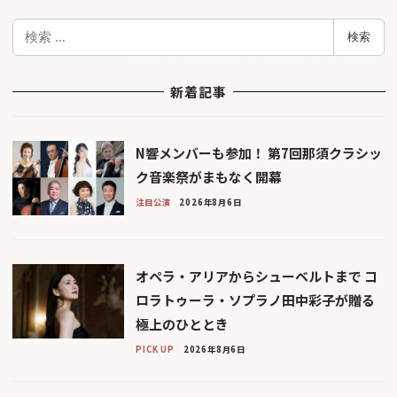
検
検索
索
新着記事
N響メンバーも参加！ 第7回那須クラシッ
ク音楽祭がまもなく開幕
注目公演
2026年8月6日
オペラ・アリアからシューベルトまで コ
ロラトゥーラ・ソプラノ田中彩子が贈る
極上のひととき
PICK UP
2026年8月6日