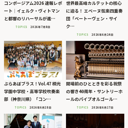
コンポージアム2026 速報レポ
世界最高峰カルテットの核心
ート｜イェルク・ヴィトマン
に迫る！ エベーヌ弦楽四重奏
と都響のリハーサルが進…
団「ベートーヴェン・サイ
ク…
TOPICS
2026年7月8日
TOPICS
2026年6月24日
ぶらあぼブラス！Vol.47 桐光
開場前のひとときを彩る祝祭
学園中学校・高等学校吹奏楽
の響き――40周年・サントリーホ
部（神奈川県）「コン…
ールのパイプオルゴール…
TOPICS
2026年6月18日
TOPICS
2026年6月17日