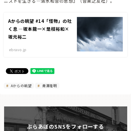
ニストを生きる—清水和音の思想』（音楽之友社）。
Aからの眺望 #14「怪物」の吐
く息 —坂本龍一×是枝裕和×
坂元裕二
ebravo.jp
Aからの眺望
青澤隆明
ぶらあぼのSNSをフォローする