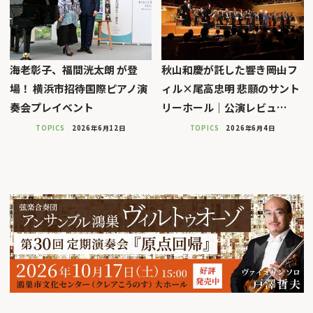
海老彰子、福間洸太朗 が登
秋山和慶が託した響き――岡山フ
場！ 横浜市招待国際ピアノ演
ィル×尾高忠明 悲願のサント
奏会プレイベント
リーホール｜公演レビュ…
TOPICS
2026年6月12日
TOPICS
2026年6月4日