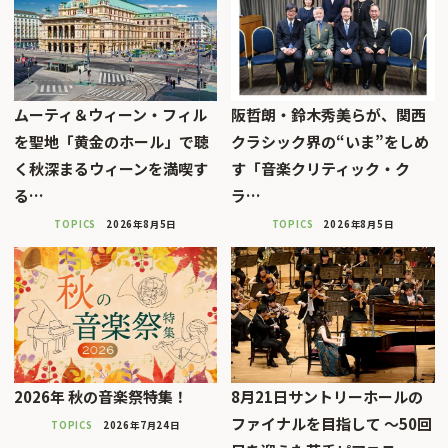
ムーティ＆ウィーン・フィル
阪哲朗・鈴木秀美らが、関西
を聖地「黄金のホール」で聴
クラシック界の“いま”をしめ
く秋深まるウィーンを満喫す
す「音楽クリティック・ク
る…
ラ…
TOPICS
2026年8月5日
TOPICS
2026年8月5日
2026年 秋の音楽祭特集！
8月21日サントリーホールの
ファイナルを目指して 〜50回
TOPICS
2026年7月24日