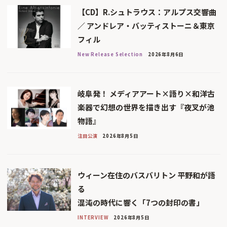
【CD】R.シュトラウス：アルプス交響曲
／ アンドレア・バッティストーニ＆東京
フィル
New Release Selection
2026年8月6日
岐阜発！ メディアアート×語り×和洋古
楽器で幻想の世界を描き出す『夜叉が池
物語』
注目公演
2026年8月5日
ウィーン在住のバスバリトン 平野和が語
る
混沌の時代に響く「7つの封印の書」
INTERVIEW
2026年8月5日