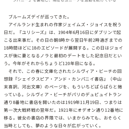
ブルームズデイが巡ってきた。
アイルランド生まれの作家ジェイムズ・ジョイスを祝う
日だ。『ユリシーズ』は、1904年6月16日にダブリンで起
こる出来事だ。その日の朝8時から翌日午前2時過ぎまでの
18時間ほどに18のエピソードが展開する。この日はジョイ
スが後に妻となるノラと最初のデートをした記念日だとい
う。今年がそれからちょうど120年目になる。
それで、この春に文庫化されたシルヴィア・ビーチの回
想録『シェイクスピア・アンド・カンパニイ書店』（中山
末喜訳、河出文庫）のページを、もういちどぱらぱらと捲
っている。シルヴィア・ビーチがパリのデュピュイトラン
通り8番地に書店を開いたのは1919年11月19日、つまりは
第一次大戦終戦の翌年だ。1921年にオデオン通り12番地に
移る。彼女の書店の界隈では、いまからみても、おそらく
当時としても、夢のような日々が広がっていく。