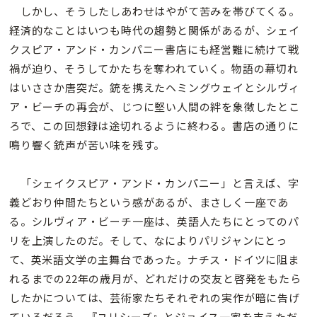
しかし、そうしたしあわせはやがて苦みを帯びてくる。
経済的なことはいつも時代の趨勢と関係があるが、シェイ
クスピア・アンド・カンパニー書店にも経営難に続けて戦
禍が迫り、そうしてかたちを奪われていく。物語の幕切れ
はいささか唐突だ。銃を携えたヘミングウェイとシルヴィ
ア・ビーチの再会が、じつに堅い人間の絆を象徴したとこ
ろで、この回想録は途切れるように終わる。書店の通りに
鳴り響く銃声が苦い味を残す。
「シェイクスピア・アンド・カンパニー」と言えば、字
義どおり仲間たちという感があるが、まさしく一座であ
る。シルヴィア・ビーチ一座は、英語人たちにとってのパ
リを上演したのだ。そして、なによりパリジャンにとっ
て、英米語文学の主舞台であった。ナチス・ドイツに阻ま
れるまでの22年の歳月が、どれだけの交友と啓発をもたら
したかについては、芸術家たちそれぞれの実作が暗に告げ
ているだろう。『ユリシーズ』とジョイス一家を支えただ