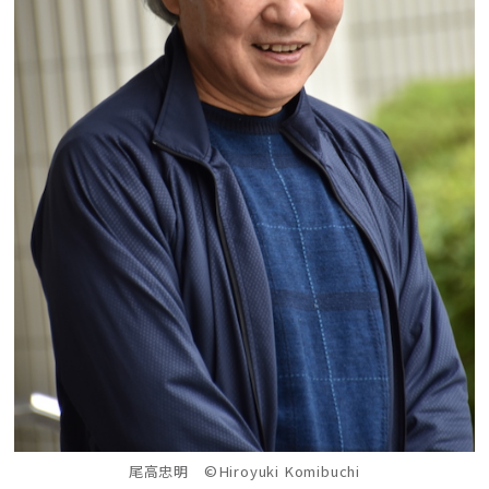
尾高忠明 ©️Hiroyuki Komibuchi