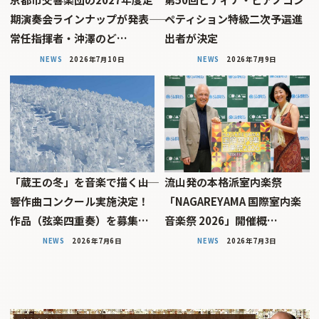
期演奏会ラインナップが発表――
ペティション特級二次予選進
常任指揮者・沖澤のど…
出者が決定
NEWS
2026年7月10日
NEWS
2026年7月9日
「蔵王の冬」を音楽で描く――山
流山発の本格派室内楽祭
響作曲コンクール実施決定！
「NAGAREYAMA 国際室内楽
作品（弦楽四重奏）を募集…
音楽祭 2026」開催概…
NEWS
2026年7月6日
NEWS
2026年7月3日