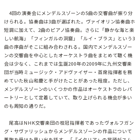
4回の演奏会にメンデルスゾーンの5曲の交響曲が振り分
けられる。協奏曲は3曲が選ばれた。ヴァイオリン協奏曲ホ
短調に加えて、2曲のピアノ協奏曲。さらに「静かな海と楽
しい航海」「フィンガルの洞窟」「ルイ・ブラス」という3
曲の序曲がそこに組み合わされる。国内でメンデルスゾー
ンの交響曲を中心としたオーケストラ曲をまとめて聴く機
会は少なく、これまでは生誕200年の2009年に九州交響楽
団が当時ミュージック・アドヴァイザー・首席指揮者を務
めていた秋山和慶と手がけたことがあった程度。ただし、
メンデルスゾーンのいくつかの作品はオーケストラのレパ
ートリーとして定着していて、取り上げられる機会が多い
のも周知の通りだ。
尾高はNHK交響楽団の桂冠指揮者であったヴォルフガン
グ・サヴァリッシュからメンデルスゾーンの作品について
薫陶を受けた思い出を話す。「『イタリア』の冒頭がスム