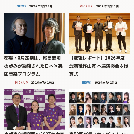
NEWS
2026年7月27日
PICK UP
2026年7月22日
都響・8月定期は、尾高忠明
【速報レポート】2026年度
の歩みが凝縮された日本×英
武満徹作曲賞 本選演奏会＆授
国音楽プログラム
賞式
PICK UP
2026年7月20日
NEWS
2026年7月13日
京都市交響楽団の2027年度定
第50回ピティナ・ピアノコン