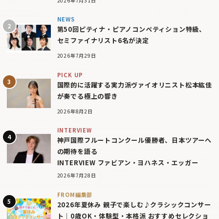
2026年7月31日
NEWS
第50回ピティナ・ピアノコンペティション特級、
セミファイナリスト6名が決定
2026年7月29日
PICK UP
国際的に活躍する実力派ヴァイオリニスト松本紘佳
が奏でる極上の響き
2026年8月2日
INTERVIEW
神戸国際フルートコンクール優勝者、日本ツアーへ
の期待を語る
INTERVIEW ファビアン・ヨハネス・エッガー
2026年7月28日
FROM編集部
2026年夏休み 親子で楽しむ♪クラシックコンサー
ト｜0歳OK・体験型・本格派 おすすめセレクショ