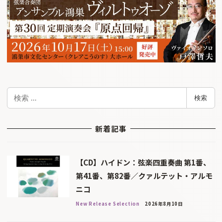
検
検索
索
新着記事
【CD】ハイドン：弦楽四重奏曲 第1番、
第41番、第82番／クァルテット・アルモ
ニコ
New Release Selection
2026年8月10日