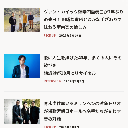
ヴァン・カイック弦楽四重奏団が2年ぶり
の来日！ 明晰な造形と温かな手ざわりで
味わう室内楽の愉しみ
PICK UP
2026年8月10日
歌に人生を捧げた40年、多くの人にその
歓びを
錦織健が10月にリサイタル
INTERVIEW
2026年8月9日
青木尚佳率いるミュンヘンの弦楽トリオ
が浜離宮朝日ホールへ――名手たちが交わす
音の対話
PICK UP
2026年8月8日