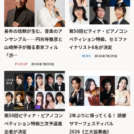
長年の信頼が生む、音楽のア
第50回ピティナ・ピアノコン
ンサンブル──円光寺雅彦と
ペティション特級、セミファ
山崎伸子が贈る東京フィル
イナリスト6名が決定
「渋…
NEWS
2026年7月29日
PICK UP
2026年7月30日
第50回ピティナ・ピアノコン
2年ぶりに帰ってくる！ 読響
ペティション特級三次予選進
サマーフェスティバル
出者が決定
2026《三大協奏曲》