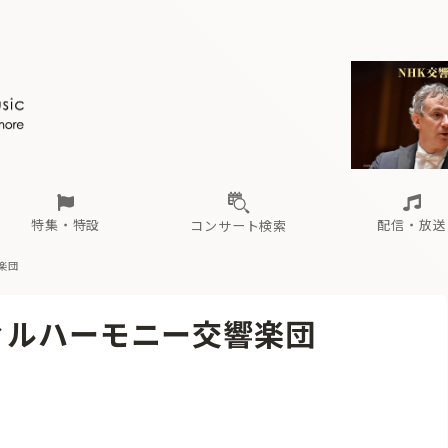
ール
（毎月更新）
東
電子版（無料・月刊）
トピックス
関西
フェスタサマーミューザKAWASAKI 2026
北海道・東北
注目公演
配布場所
インタビュー
中部
定期購読
中国・四国
CD新譜
N響＆東響 《7つ
九州・沖縄
書籍近刊
ロが推す！間違いないオーケストラコンサート
過去の特集
の先と
ブ配信スケジュール
さ
オーケストラの楽屋から
た
な
有料ライブ配信スケジュール
は
ま
や
海の向こうの音楽家
ら
わ
Aからの
載
特集・特設
配信・放送
コンサート検索
楽団
ール
（毎月更新）
東
電子版（無料・月刊）
トピックス
関西
フェスタサマーミューザKAWASAKI 2026
北海道・東北
注目公演
配布場所
インタビュー
中部
定期購読
中国・四国
CD新譜
N響＆東響 《7つ
九州・沖縄
書籍近刊
ィルハーモニー交響楽団
ロが推す！間違いないオーケストラコンサート
過去の特集
の先と
ブ配信スケジュール
さ
オーケストラの楽屋から
た
な
有料ライブ配信スケジュール
は
ま
や
海の向こうの音楽家
ら
わ
Aからの
載