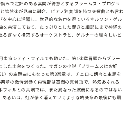
譜読みで定評のある高関が得意とするブラームス・プログラ
ノと管弦楽が見事に融合、ピアノ独奏部を持つ交響曲とも言わ
パを中心に活躍し、世界的な名声を得ているネルソン・ゲル
の曲を共演しており、たっぷりとした響きと細部にまで神経の
揺るぎなく構築するオーケストラと、ゲルナーの瑞々しいピ
。
月東京シティ・フィルでも聴いた。第1楽章冒頭からブラー
とした土台をつくった。サガンの小説『ブラームスはお好
61）の主題曲にもなった第3楽章は、チェロに朗々と主題を
4楽章の激情渦巻く再現部は高関の真骨頂で、熱気あふれる
本フィルとの共演では、また異なった演奏になるのではない
、あるいは、虹が儚く消えていくような終楽章の最後にも期