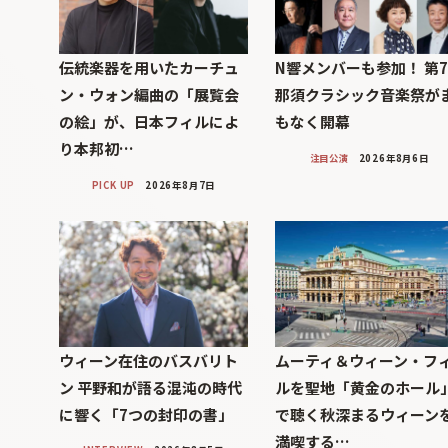
伝統楽器を用いたカーチュ
N響メンバーも参加！ 第
ン・ウォン編曲の「展覧会
那須クラシック音楽祭が
の絵」が、日本フィルによ
もなく開幕
り本邦初…
注目公演
2026年8月6日
PICK UP
2026年8月7日
ウィーン在住のバスバリト
ムーティ＆ウィーン・フ
ン 平野和が語る混沌の時代
ルを聖地「黄金のホール
に響く「7つの封印の書」
で聴く秋深まるウィーン
満喫する…