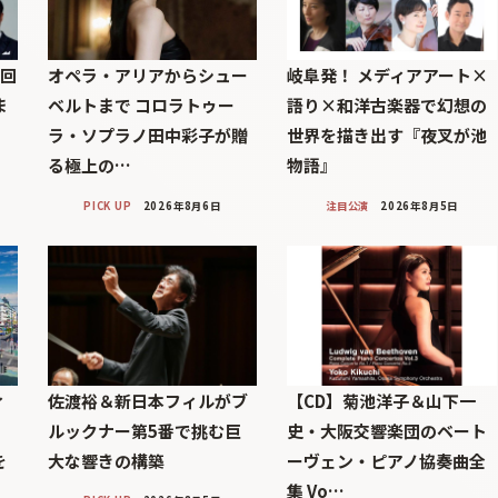
7回
オペラ・アリアからシュー
岐阜発！ メディアアート×
ま
ベルトまで コロラトゥー
語り×和洋古楽器で幻想の
ラ・ソプラノ田中彩子が贈
世界を描き出す『夜叉が池
る極上の…
物語』
PICK UP
2026年8月6日
注目公演
2026年8月5日
ィ
佐渡裕＆新日本フィルがブ
【CD】菊池洋子＆山下一
」
ルックナー第5番で挑む巨
史・大阪交響楽団のベート
を
大な響きの構築
ーヴェン・ピアノ協奏曲全
集 Vo…