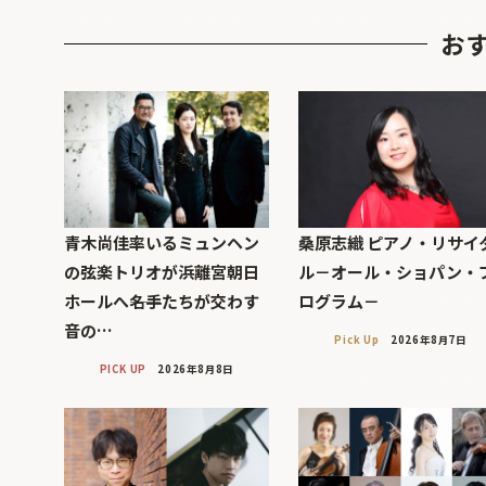
お
青木尚佳率いるミュンヘン
桑原志織 ピアノ・リサイ
の弦楽トリオが浜離宮朝日
ル－オール・ショパン・
ホールへ――名手たちが交わす
ログラム－
音の…
Pick Up
2026年8月7日
PICK UP
2026年8月8日