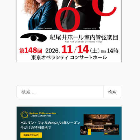
検
検索
索