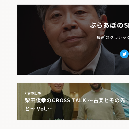
ぶらあぼのS
最新のクラシッ
Tw
前の記事
柴田俊幸のCROSS TALK 〜古楽とその先
と〜 Vol.…