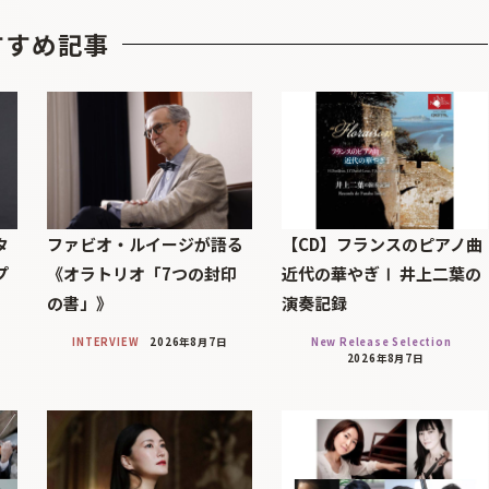
すすめ記事
タ
ファビオ・ルイージが語る
【CD】フランスのピアノ曲
プ
《オラトリオ「7つの封印
近代の華やぎⅠ 井上二葉の
の書」》
演奏記録
INTERVIEW
2026年8月7日
New Release Selection
2026年8月7日