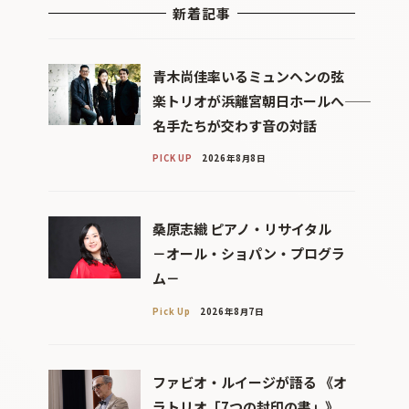
新着記事
青木尚佳率いるミュンヘンの弦
楽トリオが浜離宮朝日ホールへ――
名手たちが交わす音の対話
PICK UP
2026年8月8日
桑原志織 ピアノ・リサイタル
－オール・ショパン・プログラ
ム－
Pick Up
2026年8月7日
ファビオ・ルイージが語る 《オ
ラトリオ「7つの封印の書」》