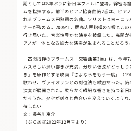
期としては8年ぶりに新日本フィルに登場。綿密な
ムを指揮する。前半のピアノ協奏曲第2番は、ピア
れるブラームス円熟期の名曲。ソリストはヨーロッ
ナーが務める。2009年、尾高忠明指揮のN響とこ
行き届いた、音楽性豊かな演奏を披露した。高関が
アノが一体となる雄大な演奏が生まれることだろう
高関指揮のブラームス「交響曲第3番」は、今年7
ムスらしい渋い響きが充満、分厚い低弦がどっしり
き』を原作とする映画『さよならをもう一度』（19
歌わせ、ヴァイオリンとの対位法も緻密だった。第
演奏が展開された。柔らかく繊細な響きを持つ新日
だろうか。夕空が刻々と色合いを変えていくような
待したい。
文：長谷川京介
（ぶらあぼ2022年12月号より）