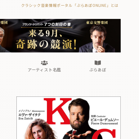
クラシック音楽情報ポータル「ぶらあぼONLINE」とは
の封印の書》
海外公演
FROM編集部
眺望
ぶらあぼブラス！
フォルテピアノ・オデッセイ
アーティスト名鑑
ぶらあぼ
の封印の書》
海外公演
FROM編集部
眺望
ぶらあぼブラス！
フォルテピアノ・オデッセイ