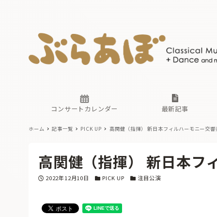
ニュース
ヤマハホ
番組一覧
東京・関
ぶらあぼ
現場のプ
古楽とそ
無料ライ
あ
か
過去の連
コンサートカレンダー
最新記事
ホーム
記事一覧
PICK UP
高関健（指揮） 新日本フィルハーモニー交響
ニュース
ヤマハホ
番組一覧
東京・関
ぶらあぼ
高関健（指揮） 新日本フ
現場のプ
古楽とそ
無料ライ
あ
か
投稿日
カテゴリー
カテゴリー
2022年12月10日
PICK UP
注目公演
過去の連