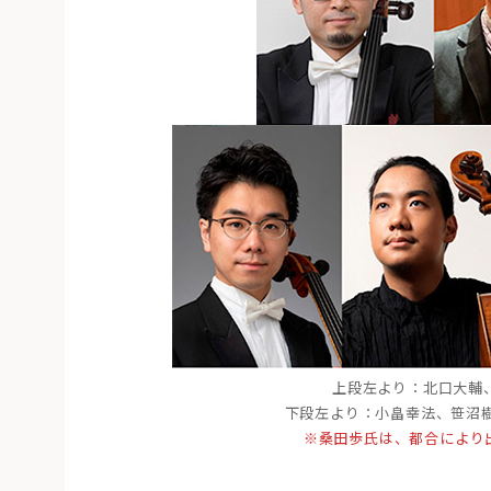
上段左より：北口大輔
下段左より：小畠幸法、笹沼樹 ©
※桑田歩氏は、都合により