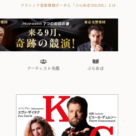
クラシック音楽情報ポータル「ぶらあぼONLINE」とは
の封印の書》
海外公演
FROM編集部
眺望
ぶらあぼブラス！
フォルテピアノ・オデッセイ
アーティスト名鑑
ぶらあぼ
の封印の書》
海外公演
FROM編集部
眺望
ぶらあぼブラス！
フォルテピアノ・オデッセイ