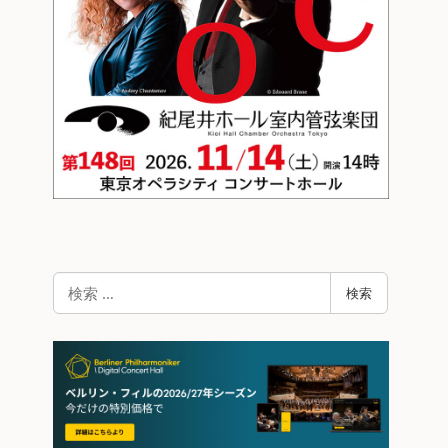
検
検索
索