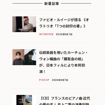
新着記事
ファビオ・ルイージが語る 《オ
ラトリオ「7つの封印の書」》
INTERVIEW
2026年8月7日
伝統楽器を用いたカーチュン・
ウォン編曲の「展覧会の絵」
が、日本フィルにより本邦初
演！
PICK UP
2026年8月7日
【CD】フランスのピアノ曲 近代
の華やぎⅠ 井上二葉の演奏記録