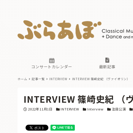
ニュース
ヤマハホ
番組一覧
東京・関
ぶらあぼ
現場のプ
古楽とそ
無料ライ
あ
か
過去の連
コンサートカレンダー
最新記事
ホーム
記事一覧
INTERVIEW
INTERVIEW 篠崎史紀 （ヴァイオリン）
ニュース
ヤマハホ
番組一覧
東京・関
ぶらあぼ
INTERVIEW 篠崎史紀 
現場のプ
古楽とそ
無料ライ
あ
か
投稿日
カテゴリー
カテゴリー
カテゴリー
カ
2022年11月1日
INTERVIEW
Interview
注目公演
過去の連