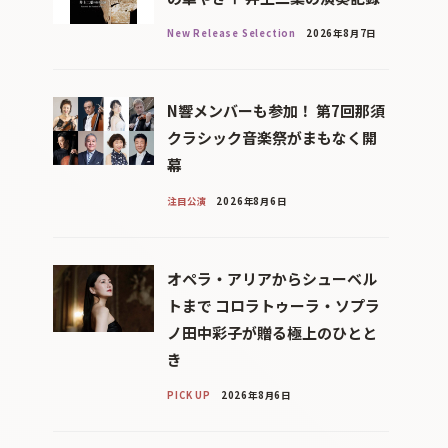
New Release Selection
2026年8月7日
N響メンバーも参加！ 第7回那須
クラシック音楽祭がまもなく開
幕
注目公演
2026年8月6日
オペラ・アリアからシューベル
トまで コロラトゥーラ・ソプラ
ノ田中彩子が贈る極上のひとと
き
PICK UP
2026年8月6日