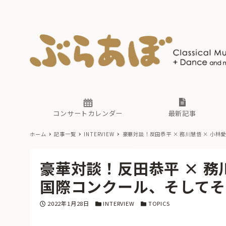
ニュース
ヤマハホ
番組一覧
東京・関
ぶらあぼ
現場のプ
古楽とそ
無料ライ
あ
か
過去の連
コンサートカレンダー
最新記事
ホーム
記事一覧
INTERVIEW
豪華対談！反田恭平 × 務川慧悟 × 小林愛
ニュース
ヤマハホ
番組一覧
東京・関
ぶらあぼ
豪華対談！反田恭平 × 務川
現場のプ
古楽とそ
無料ライ
あ
か
国際コンクール、そしてそれ
過去の連
投稿日
カテゴリー
カテゴリー
2022年1月28日
INTERVIEW
TOPICS