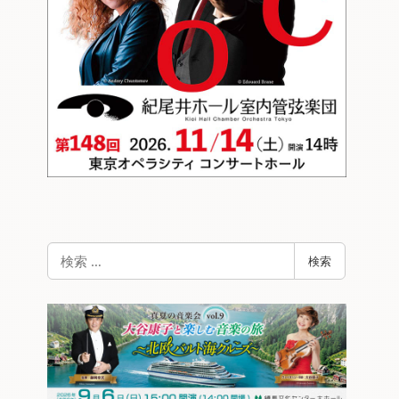
検
検索
索