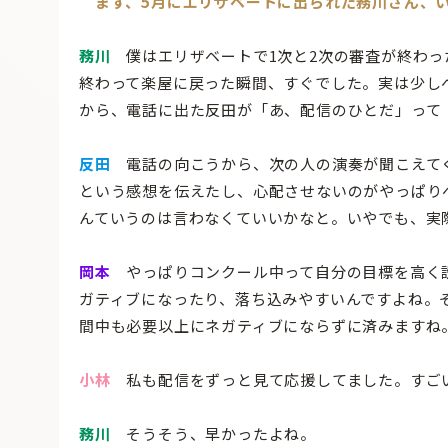
まず、5月にエリザベートに出られた務川さん、
務川
僕はエリザベートで1次と2次の審査が終わっ
終わって楽屋に戻った瞬間、すぐでした。実は少し
から、電話に出た反田が「あ、配信のひとだ」って
反田
電話の向こうから、次の人の演奏が聞こえて
という感想を伝えたし、心配させないのがやっぱり
んていうのは言わなくていいかなと。いやでも、実
岡本
やっぱりコンクール中って自分の目標を高く設
ガティブになったり、落ち込みやすいんですよね。
間中も必要以上にネガティブにならずに済みますね
小林
私も配信をずっと見て応援してました。すごい
務川
そうそう、早かったよね。