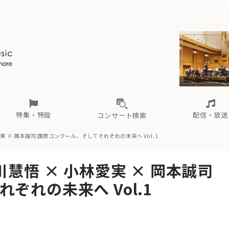
ール
（毎月更新）
東
電子版（無料・月刊）
トピックス
関西
フェスタサマーミューザKAWASAKI 2026
北海道・東北
注目公演
配布場所
インタビュー
中部
定期購読
中国・四国
CD新譜
N響＆東響 《7つ
九州・沖縄
書籍近刊
ロが推す！間違いないオーケストラコンサート
過去の特集
の先と
ブ配信スケジュール
さ
オーケストラの楽屋から
た
な
有料ライブ配信スケジュール
は
ま
や
海の向こうの音楽家
ら
わ
Aからの
載
特集・特設
配信・放送
コンサート検索
実 × 岡本誠司
国際コンクール、そしてそれぞれの未来へ Vol.1
ール
（毎月更新）
東
電子版（無料・月刊）
トピックス
関西
フェスタサマーミューザKAWASAKI 2026
北海道・東北
注目公演
配布場所
インタビュー
中部
定期購読
中国・四国
CD新譜
N響＆東響 《7つ
九州・沖縄
書籍近刊
慧悟 × 小林愛実 × 岡本誠司
ロが推す！間違いないオーケストラコンサート
過去の特集
の先と
ブ配信スケジュール
さ
オーケストラの楽屋から
た
な
有料ライブ配信スケジュール
は
ま
や
海の向こうの音楽家
ら
わ
Aからの
ぞれの未来へ Vol.1
載