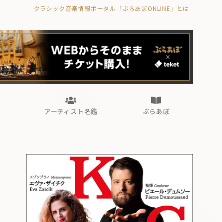
クラシック音楽情報ポータル「ぶらあぼONLINE」とは
の封印の書》
海外公演
FROM編集部
眺望
ぶらあぼブラス！
フォルテピアノ・オデッセイ
アーティスト名鑑
ぶらあぼ
の封印の書》
海外公演
FROM編集部
眺望
ぶらあぼブラス！
フォルテピアノ・オデッセイ