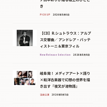
き
PICK UP
2026年8月6日
【CD】R.シュトラウス：アルプ
ス交響曲／ アンドレア・バッテ
ィストーニ＆東京フィル
New Release Selection
2026年8月6日
岐阜発！ メディアアート×語り
×和洋古楽器で幻想の世界を描
き出す『夜叉が池物語』
注目公演
2026年8月5日