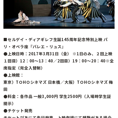
■セルゲイ・ディアギレフ生誕145周年記念特別上映 パ
リ・オペラ座『バレエ・リュス』
●上映日時：2017年3月31日（金） ※1日のみ、２回上映
１回目）12：00〜13：40／2回目）19：00〜20：40※全
席指定（完全入替制）
●上映館：
東京）TＯHＯシネマズ 日本橋／大阪）TＯHＯシネマズ 梅
田
●料金：各作品 一般3,000円 学生2500円（入場時学生証
提示）
●チケット発売
チケットぴあにて先行発売、上映劇場にて残数がある場合