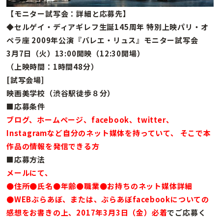
【モニター試写会：詳細と応募先】
◆セルゲイ・ディアギレフ生誕145周年 特別上映パリ・オ
ペラ座 2009年公演『バレエ・リュス』モニター試写会
3月7日（火）13:00開映（12:30開場）
（上映時間：1時間48分）
[試写会場]
映画美学校（渋谷駅徒歩８分）
■応募条件
ブログ、ホームページ、facebook、twitter、
Instagramなど自分のネット媒体を持っていて、 そこで本
作品の情報を発信できる方
■応募方法
メールにて、
●住所●氏名●年齢●職業●お持ちのネット媒体詳細
●WEBぶらあぼ、または、ぶらあぼfacebookについての
感想をお書きの上、2017年3月3日（金）必着
でご応募く