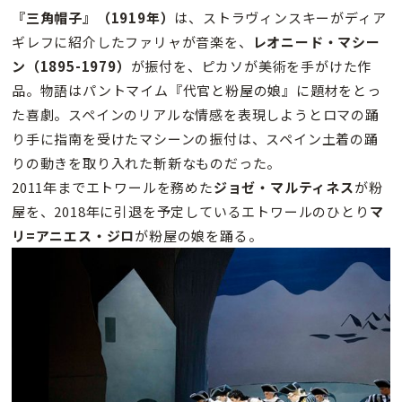
『三角帽子』（1919年）
は、ストラヴィンスキーがディア
ギレフに紹介したファリャが音楽を、
レオニード・マシー
ン（1895-1979）
が振付を、ピカソが美術を手がけた作
品。物語はパントマイム『代官と粉屋の娘』に題材をとっ
た喜劇。スペインのリアルな情感を表現しようとロマの踊
り手に指南を受けたマシーンの振付は、スペイン土着の踊
りの動きを取り入れた斬新なものだった。
2011年までエトワールを務めた
ジョゼ・マルティネス
が粉
屋を、2018年に引退を予定しているエトワールのひとり
マ
リ=アニエス・ジロ
が粉屋の娘を踊る。