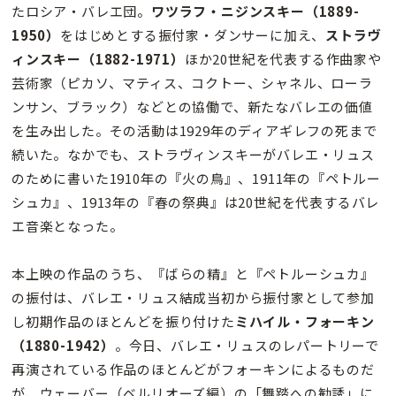
たロシア・バレエ団。
ワツラフ・ニジンスキー（1889-
1950）
をはじめとする振付家・ダンサーに加え、
ストラヴ
ィンスキー（1882-1971）
ほか20世紀を代表する作曲家や
芸術家（ピカソ、マティス、コクトー、シャネル、ローラ
ンサン、ブラック）などとの協働で、新たなバレエの価値
を生み出した。その活動は1929年のディアギレフの死まで
続いた。なかでも、ストラヴィンスキーがバレエ・リュス
のために書いた1910年の『火の鳥』、1911年の『ペトルー
シュカ』、1913年の『春の祭典』は20世紀を代表するバレ
エ音楽となった。
本上映の作品のうち、『ばらの精』と『ペトルーシュカ』
の振付は、バレエ・リュス結成当初から振付家として参加
し初期作品のほとんどを振り付けた
ミハイル・フォーキン
（1880-1942）
。今日、バレエ・リュスのレパートリーで
再演されている作品のほとんどがフォーキンによるものだ
が、ウェーバー（ベルリオーズ編）の「舞踏への勧誘」に