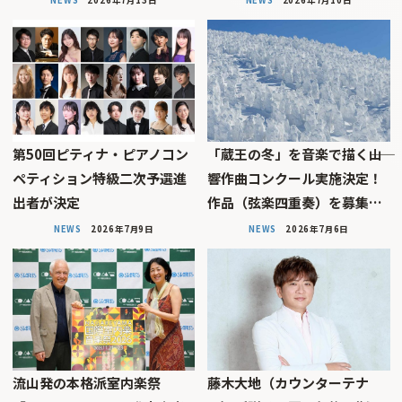
第50回ピティナ・ピアノコン
「蔵王の冬」を音楽で描く――山
ペティション特級二次予選進
響作曲コンクール実施決定！
出者が決定
作品（弦楽四重奏）を募集…
NEWS
2026年7月9日
NEWS
2026年7月6日
流山発の本格派室内楽祭
藤木大地（カウンターテナ