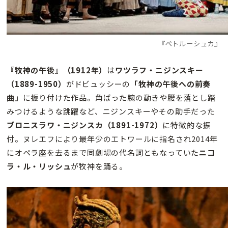
『ペトルーシュカ』
『牧神の午後』（1912年）
は
ワツラフ・ニジンスキー
（1889-1950）
がドビュッシーの
「牧神の午後への前奏
曲」
に振り付けた作品。角ばった腕の動きや腰を落とし踏
みつけるような跳躍など、ニジンスキーやその助手だった
ブロニスラワ・ニジンスカ（1891-1972）
に特徴的な振
付。ヌレエフにより最年少のエトワールに指名され2014年
にオペラ座を去るまで同劇場の代名詞ともなっていた
ニコ
ラ・ル・リッシュ
が牧神を踊る。