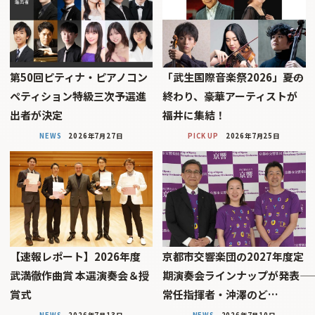
第50回ピティナ・ピアノコン
「武生国際音楽祭2026」――夏の
ペティション特級三次予選進
終わり、豪華アーティストが
出者が決定
福井に集結！
NEWS
2026年7月27日
PICK UP
2026年7月25日
【速報レポート】2026年度
京都市交響楽団の2027年度定
武満徹作曲賞 本選演奏会＆授
期演奏会ラインナップが発表――
賞式
常任指揮者・沖澤のど…
NEWS
2026年7月13日
NEWS
2026年7月10日