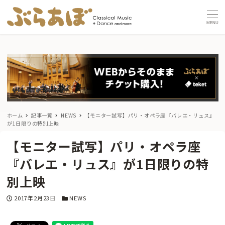
MENU
ホーム
記事一覧
NEWS
【モニター試写】パリ・オペラ座『バレエ・リュス』
が1日限りの特別上映
【モニター試写】パリ・オペラ座
『バレエ・リュス』が1日限りの特
別上映
投稿日
カテゴリー
2017年2月23日
NEWS