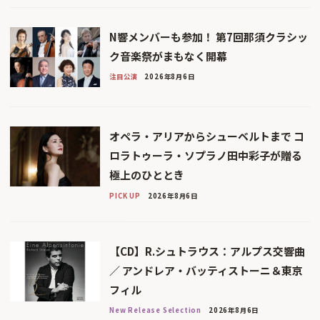
N響メンバーも参加！ 第7回那須クラシッ
ク音楽祭がまもなく開幕
注目公演
2026年8月6日
オペラ・アリアからシューベルトまで コ
ロラトゥーラ・ソプラノ田中彩子が贈る
極上のひととき
PICK UP
2026年8月6日
【CD】R.シュトラウス：アルプス交響曲
／ アンドレア・バッティストーニ＆東京
フィル
New Release Selection
2026年8月6日