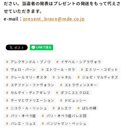
ださい。当選者の発表はプレゼントの発送をもって代えさ
せていただきます。
e-mail：
present_bravo@mde.co.jp
アレクサンドル・ブノワ
イザベル・シアラヴォラ
ヴェロ・パーン
エトワール・ガラ
エミリー・コゼット
クレールマリ・オスタ
シャネル
ジョゼ・マルティネズ
ステファン・ファヴォラン
ストラヴィンスキー
セルゲイ・ディアギレフ
ダフニスとクロエ
テーマとヴァリエーション
ドビュッシー
ニコラ・ル・リッシュ
ヌレエフ
ばらの精
パリ・オペラ座
パリ・オペラ座バレエ団
バレエ・リュス
バンジャマン・ペッシュ