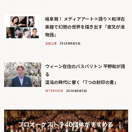
岐阜発！ メディアアート×語り×和洋古
楽器で幻想の世界を描き出す『夜叉が池
物語』
注目公演
2026年8月5日
ウィーン在住のバスバリトン 平野和が語
る
混沌の時代に響く「7つの封印の書」
INTERVIEW
2026年8月5日