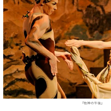
『牧神の午後』