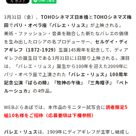
3月31日（金）、
TOHOシネマズ日本橋
と
TOHOシネマズ梅
田
で
パリ・オペラ座『バレエ・リュス』
が上映される。
美術・ファッション・音楽を融合した新たなバレエの価値
を生み出したロシアの名プロデューサー、
セルゲイ・ディ
アギレフ（1872-1929）
生誕145周年を記念して、ディア
ギレフの誕生日である3月31日に1日限り上映される。演目
は、「バレエ・リュス」誕生から100年を迎えた2009年に
パリ・オペラ座で上演された
「バレエ・リュス」100周年
記念公演
『ばらの精』『牧神の午後』『三角帽子』『ペト
ルーシュカ』
の4作品。
WEBぶらあぼでは、本作品のモニター試写会に
読者限定5
組10名様をご招待（応募要項は下欄参照）
バレエ・リュス
は、1909年にディアギレフが主宰し結成し