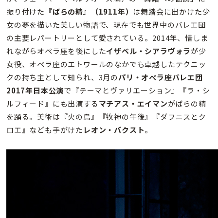
振り付けた
『ばらの精』（1911年）
は舞踏会に出かけた少
女の夢を描いた美しい物語で、現在でも世界中のバレエ団
の主要レパートリーとして愛されている。2014年、惜しま
れながらオペラ座を後にした
イザベル・シアラヴォラ
が少
女役、オペラ座のエトワールのなかでも卓越したテクニッ
クの持ち主として知られ、3月の
パリ・オペラ座バレエ団
2017年日本公演
で『テーマとヴァリエーション』『ラ・シ
ルフィード』にも出演する
マチアス・エイマン
がばらの精
を踊る。美術は『火の鳥』『牧神の午後』『ダフニスとク
ロエ』なども手がけた
レオン・バクスト
。