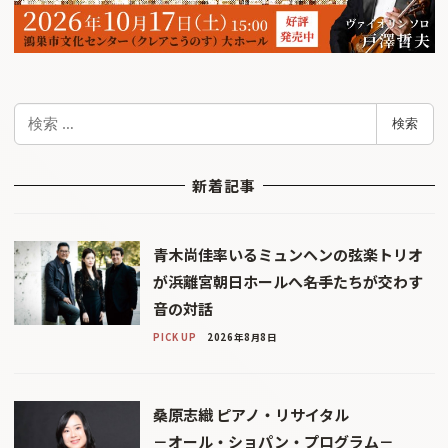
検
検索
索
新着記事
青木尚佳率いるミュンヘンの弦楽トリオ
が浜離宮朝日ホールへ――名手たちが交わす
音の対話
PICK UP
2026年8月8日
桑原志織 ピアノ・リサイタル
－オール・ショパン・プログラム－