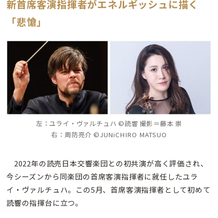
新首席客演指揮者がエネルギッシュに描く
「悲愴」
左：ユライ・ヴァルチュハ ©読響 撮影＝藤本 崇
右：周防亮介 ©JUNiCHIRO MATSUO
2022年の読売日本交響楽団との初共演が高く評価され、
今シーズンから同楽団の首席客演指揮者に就任したユラ
イ・ヴァルチュハ。この5月、首席客演指揮者として初めて
読響の指揮台に立つ。