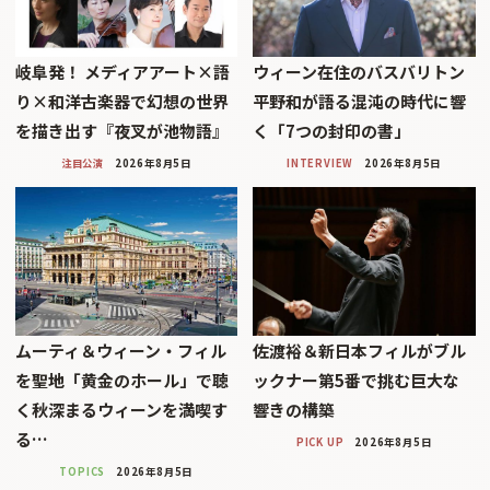
岐阜発！ メディアアート×語
ウィーン在住のバスバリトン
り×和洋古楽器で幻想の世界
平野和が語る混沌の時代に響
を描き出す『夜叉が池物語』
く「7つの封印の書」
注目公演
2026年8月5日
INTERVIEW
2026年8月5日
ムーティ＆ウィーン・フィル
佐渡裕＆新日本フィルがブル
を聖地「黄金のホール」で聴
ックナー第5番で挑む巨大な
く秋深まるウィーンを満喫す
響きの構築
る…
PICK UP
2026年8月5日
TOPICS
2026年8月5日