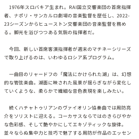
1976年スロバキア生まれ。RAI国立交響楽団の首席指揮
者、ナポリ・サンカルロ劇場の音楽監督を歴任し、2022-
23シーズンからヒューストン交響楽団の音楽監督を務め
る。脚光を浴びつつある気鋭の指揮者だ。
今回、新しい首席客演指揮者が週末のマチネーシリーズ
で取り上げるのは、いわゆるロシア系プログラム。
一曲目のリャードフの「魔法にかけられた湖」は、幻想
的な管弦楽曲。湖面に映された風景が揺らぎながら変化し
ていくような、柔らかで繊細な音色表現を楽しみたい。
続くハチャトゥリアンのヴァイオリン協奏曲では周防亮
介をソリストに迎える。コーカサスならではのきらびやか
な色彩感、そして艶やかにしてエキゾティックな旋律。
並々ならぬ集中力と技巧で魅了する周防が作品のエッセン