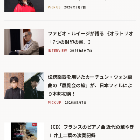
Pick Up
2026年8月7日
ファビオ・ルイージが語る 《オラトリオ
「7つの封印の書」》
INTERVIEW
2026年8月7日
伝統楽器を用いたカーチュン・ウォン編
曲の「展覧会の絵」が、日本フィルによ
り本邦初演！
PICK UP
2026年8月7日
【CD】フランスのピアノ曲 近代の華やぎ
Ⅰ 井上二葉の演奏記録