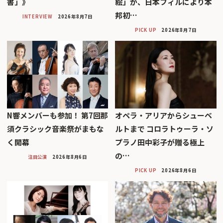
書」》
絵」が、日本フィルにより本
邦初…
INTERVIEW
2026年8月7日
PICK UP
2026年8月7日
N響メンバーも参加！ 第7回那
オペラ・アリアからシューベ
須クラシック音楽祭がまもな
ルトまで コロラトゥーラ・ソ
く開幕
プラノ田中彩子が贈る極上
の…
注目公演
2026年8月6日
PICK UP
2026年8月6日