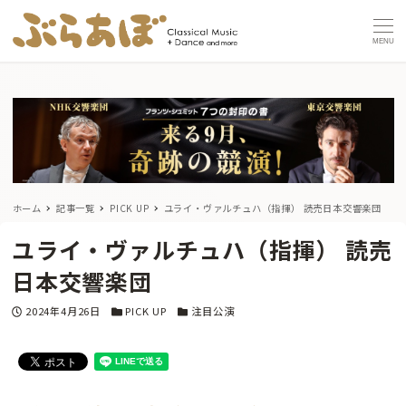
MENU
ホーム
記事一覧
PICK UP
ユライ・ヴァルチュハ（指揮） 読売日本交響楽団
ユライ・ヴァルチュハ（指揮） 読売
日本交響楽団
投稿日
カテゴリー
カテゴリー
2024年4月26日
PICK UP
注目公演