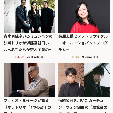
青木尚佳率いるミュンヘンの
桑原志織 ピアノ・リサイタル
弦楽トリオが浜離宮朝日ホー
－オール・ショパン・プログ
ルへ――名手たちが交わす音の…
ラム－
PICK UP
2026年8月8日
Pick Up
2026年8月7日
ファビオ・ルイージが語る
伝統楽器を用いたカーチュ
《オラトリオ「7つの封印の
ン・ウォン編曲の「展覧会の