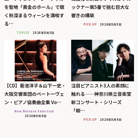
を聖地「黄金のホール」で聴
ックナー第5番で挑む巨大な
く秋深まるウィーンを満喫す
響きの構築
る…
PICK UP
2026年8月5日
TOPICS
2026年8月5日
【CD】菊池洋子＆山下一史・
注目ピアニスト3人の素顔に
大阪交響楽団のベートーヴェ
触れる──神奈川県立音楽堂
ン・ピアノ協奏曲全集 Vo…
新コンサート・シリーズ
「朝…
New Release Selection
2026年8月4日
PICK UP
2026年8月4日