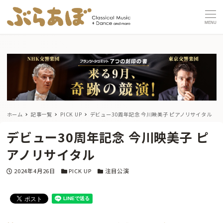
MENU
ホーム
記事一覧
PICK UP
デビュー30周年記念 今川映美子 ピアノリサイタル
デビュー30周年記念 今川映美子 ピ
アノリサイタル
投稿日
カテゴリー
カテゴリー
2024年4月26日
PICK UP
注目公演