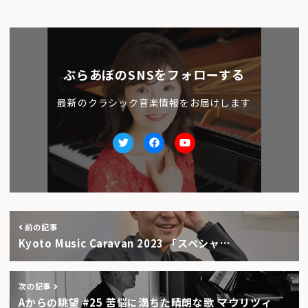
ぶらあぼのSNSをフォローする
最新のクラシック音楽情報をお届けします
Twitter
facebook
Youtube
前の記事
Kyoto Music Caravan 2023 「スペシャ…
次の記事
Aからの眺望 #25 苦悩に満ちた晴朗な歌 ――マウリツィ