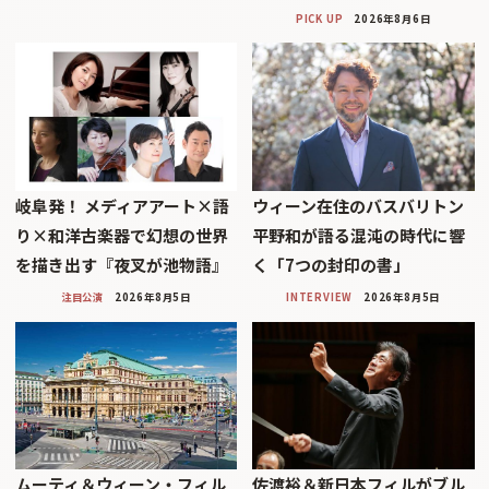
PICK UP
2026年8月6日
岐阜発！ メディアアート×語
ウィーン在住のバスバリトン
り×和洋古楽器で幻想の世界
平野和が語る混沌の時代に響
を描き出す『夜叉が池物語』
く「7つの封印の書」
注目公演
2026年8月5日
INTERVIEW
2026年8月5日
ムーティ＆ウィーン・フィル
佐渡裕＆新日本フィルがブル