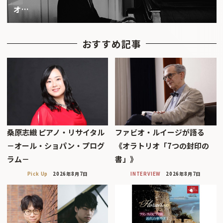
オ…
おすすめ記事
桑原志織 ピアノ・リサイタル
ファビオ・ルイージが語る
－オール・ショパン・プログ
《オラトリオ「7つの封印の
ラム－
書」》
Pick Up
2026年8月7日
INTERVIEW
2026年8月7日