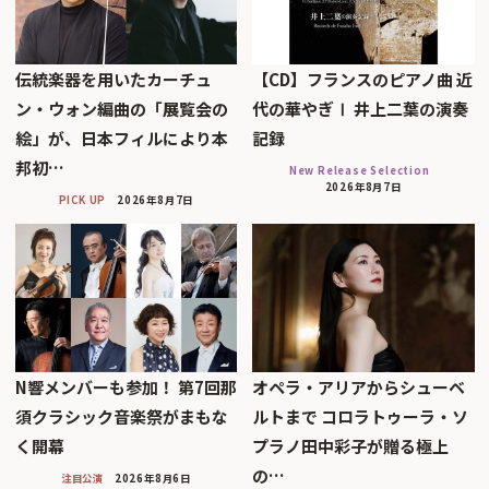
伝統楽器を用いたカーチュ
【CD】フランスのピアノ曲 近
ン・ウォン編曲の「展覧会の
代の華やぎⅠ 井上二葉の演奏
絵」が、日本フィルにより本
記録
邦初…
New Release Selection
2026年8月7日
PICK UP
2026年8月7日
N響メンバーも参加！ 第7回那
オペラ・アリアからシューベ
須クラシック音楽祭がまもな
ルトまで コロラトゥーラ・ソ
く開幕
プラノ田中彩子が贈る極上
の…
注目公演
2026年8月6日