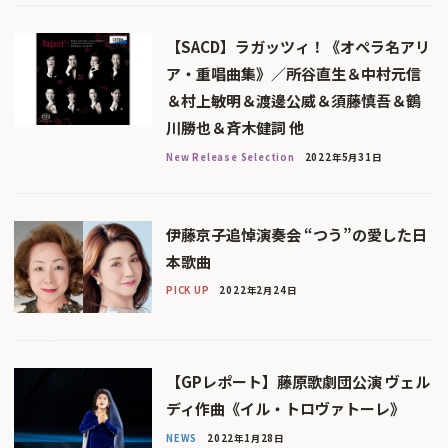
【SACD】ラガッツィ！《オペラ名アリ
ア・重唱曲集》／所谷直生＆中村元信
＆村上敏明＆渡邊公威＆須藤慎吾＆鶴
川勝也＆斉木健詞 他
New Release Selection
2022年5月31日
伊藤京子追悼演奏会 “つう”の愛した日
本歌曲
PICK UP
2022年2月24日
【GPレポート】藤原歌劇団公演 ヴェル
ディ作曲《イル・トロヴァトーレ》
NEWS
2022年1月28日