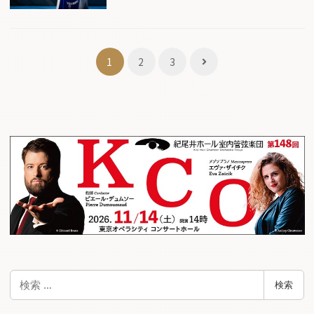
投
1
2
3
稿
ナ
ビ
ゲ
ー
シ
ョ
ン
検
検索
索