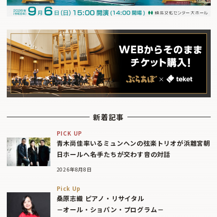
新着記事
PICK UP
青木尚佳率いるミュンヘンの弦楽トリオが浜離宮朝
日ホールへ――名手たちが交わす音の対話
2026年8月8日
Pick Up
桑原志織 ピアノ・リサイタル
－オール・ショパン・プログラム－