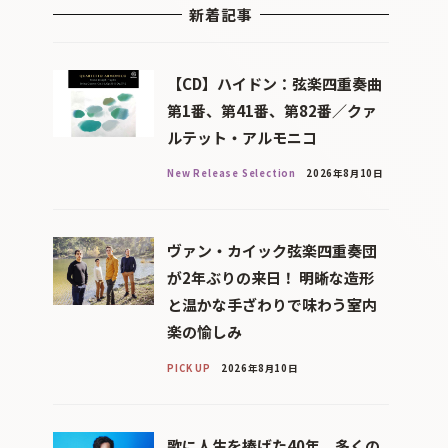
新着記事
【CD】ハイドン：弦楽四重奏曲
第1番、第41番、第82番／クァ
ルテット・アルモニコ
New Release Selection
2026年8月10日
ヴァン・カイック弦楽四重奏団
が2年ぶりの来日！ 明晰な造形
と温かな手ざわりで味わう室内
楽の愉しみ
PICK UP
2026年8月10日
歌に人生を捧げた40年、多くの