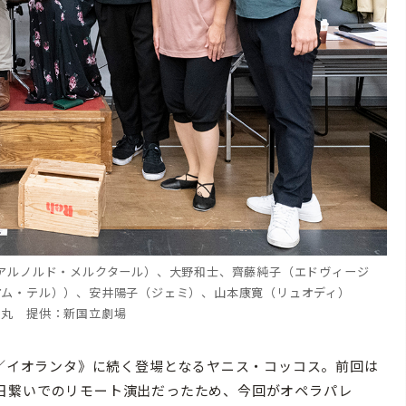
アルノルド・メルクタール）、大野和士、齊藤純子（エドヴィージ
アム・テル））、安井陽子（ジェミ）、山本康寛（リュオディ）
力丸 提供：新国立劇場
す／イオランタ》に続く登場となるヤニス・コッコス。前回は
日繋いでのリモート演出だったため、今回がオペラパレ