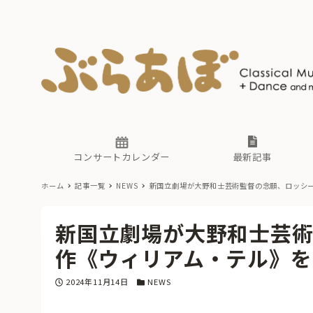
ニュース
ヤマハホ
番組一覧
東京・関
ぶらあぼ
現場のプ
古楽とそ
無料ライ
あ
か
過去の連
コンサートカレンダー
最新記事
ホーム
記事一覧
NEWS
新国立劇場が大野和士芸術監督の念願、ロッシ
ニュース
ヤマハホ
番組一覧
東京・関
ぶらあぼ
新国立劇場が大野和士芸
現場のプ
古楽とそ
無料ライ
あ
か
作《ウィリアム・テル》を
過去の連
投稿日
カテゴリー
2024年11月14日
NEWS