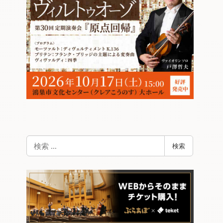
検
検索
索