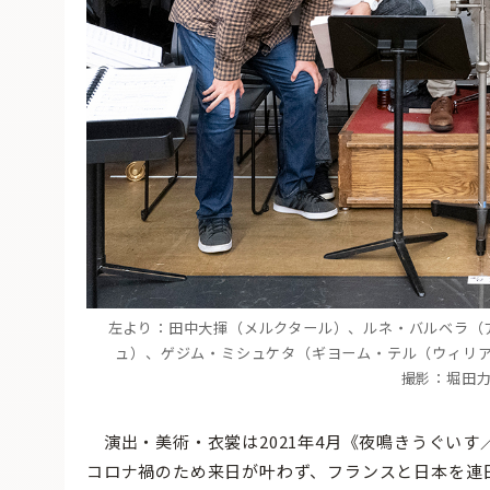
左より：田中大揮（メルクタール）、ルネ・バルベラ（
ュ）、ゲジム・ミシュケタ（ギヨーム・テル（ウィリ
撮影：堀田
演出・美術・衣裳は2021年4月《夜鳴きうぐい
コロナ禍のため来日が叶わず、フランスと日本を連