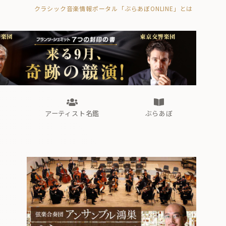
クラシック音楽情報ポータル「ぶらあぼONLINE」とは
の封印の書》
海外公演
FROM編集部
眺望
ぶらあぼブラス！
フォルテピアノ・オデッセイ
アーティスト名鑑
ぶらあぼ
の封印の書》
海外公演
FROM編集部
眺望
ぶらあぼブラス！
フォルテピアノ・オデッセイ