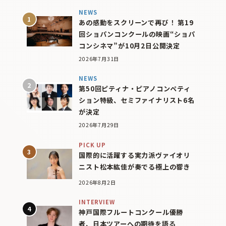
NEWS
あの感動をスクリーンで再び！ 第19
回ショパンコンクールの映画“ショパ
コンシネマ”が10月2日公開決定
2026年7月31日
NEWS
第50回ピティナ・ピアノコンペティ
ション特級、セミファイナリスト6名
が決定
2026年7月29日
PICK UP
国際的に活躍する実力派ヴァイオリ
ニスト松本紘佳が奏でる極上の響き
2026年8月2日
INTERVIEW
神戸国際フルートコンクール優勝
者、日本ツアーへの期待を語る