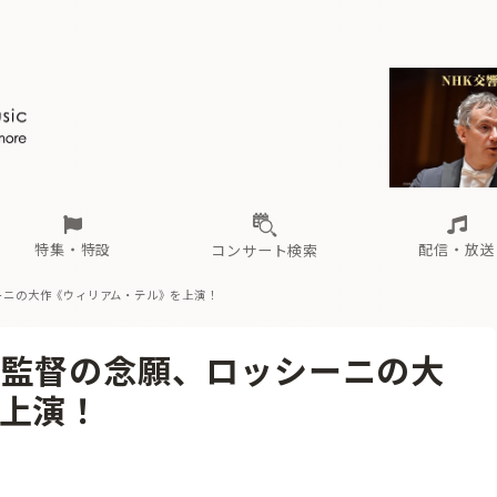
ール
（毎月更新）
東
電子版（無料・月刊）
トピックス
関西
フェスタサマーミューザKAWASAKI 2026
北海道・東北
注目公演
配布場所
インタビュー
中部
定期購読
中国・四国
CD新譜
N響＆東響 《7つ
九州・沖縄
書籍近刊
ロが推す！間違いないオーケストラコンサート
過去の特集
の先と
ブ配信スケジュール
さ
オーケストラの楽屋から
た
な
有料ライブ配信スケジュール
は
ま
や
海の向こうの音楽家
ら
わ
Aからの
載
特集・特設
配信・放送
コンサート検索
ーニの大作《ウィリアム・テル》を上演！
ール
（毎月更新）
東
電子版（無料・月刊）
トピックス
関西
フェスタサマーミューザKAWASAKI 2026
北海道・東北
注目公演
配布場所
インタビュー
中部
定期購読
中国・四国
CD新譜
N響＆東響 《7つ
九州・沖縄
書籍近刊
術監督の念願、ロッシーニの大
ロが推す！間違いないオーケストラコンサート
過去の特集
の先と
ブ配信スケジュール
さ
オーケストラの楽屋から
た
な
有料ライブ配信スケジュール
は
ま
や
海の向こうの音楽家
ら
わ
Aからの
上演！
載