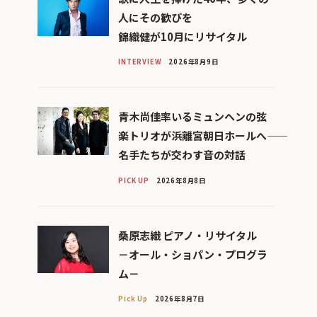
人にその歓びを
錦織健が10月にリサイタル
INTERVIEW
2026年8月9日
青木尚佳率いるミュンヘンの弦
楽トリオが浜離宮朝日ホールへ――
名手たちが交わす音の対話
PICK UP
2026年8月8日
桑原志織 ピアノ・リサイタル
－オール・ショパン・プログラ
ム－
Pick Up
2026年8月7日