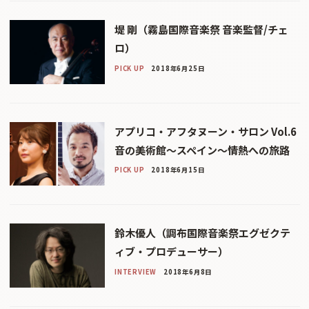
堤 剛（霧島国際音楽祭 音楽監督/チェ
ロ）
PICK UP
2018年6月25日
アプリコ・アフタヌーン・サロン Vol.6
音の美術館〜スペイン〜情熱への旅路
PICK UP
2018年6月15日
鈴木優人（調布国際音楽祭エグゼクテ
ィブ・プロデューサー）
INTERVIEW
2018年6月8日