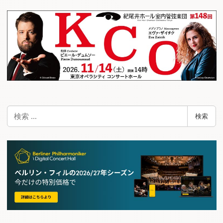
ゲ
ー
シ
ョ
ン
検
検索
索