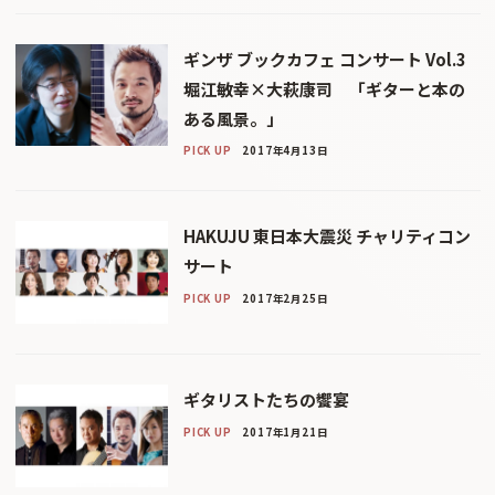
ギンザ ブックカフェ コンサート Vol.3
堀江敏幸×大萩康司 「ギターと本の
ある風景。」
PICK UP
2017年4月13日
HAKUJU 東日本大震災 チャリティコン
サート
PICK UP
2017年2月25日
ギタリストたちの饗宴
PICK UP
2017年1月21日