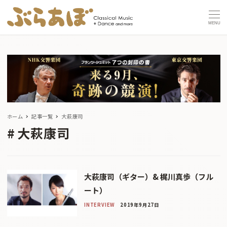
MENU
ホーム
記事一覧
大萩康司
大萩康司
大萩康司（ギター）& 梶川真歩（フル
ート）
INTERVIEW
2019年9月27日