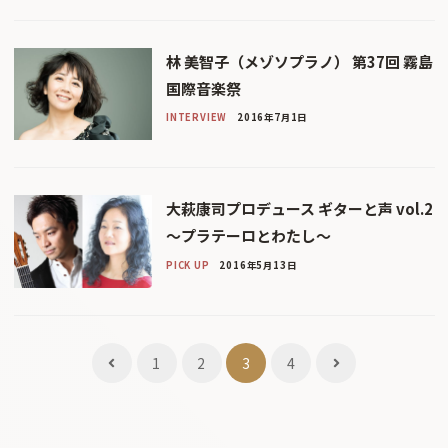
林 美智子（メゾソプラノ） 第37回 霧島
国際音楽祭
INTERVIEW
2016年7月1日
大萩康司プロデュース ギターと声 vol.2
〜プラテーロとわたし〜
PICK UP
2016年5月13日
投
1
2
3
4
稿
ナ
ビ