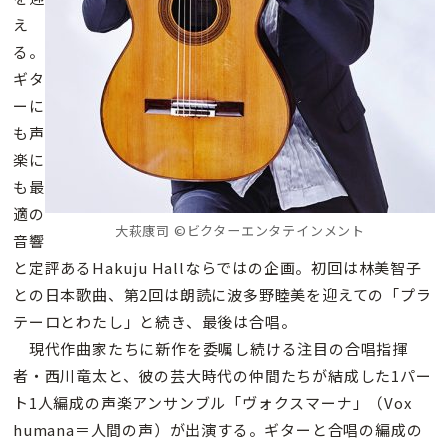
え
る。
ギタ
ーに
も声
楽に
も最
適の
大萩康司 ©ビクターエンタテインメント
音響
と定評あるHakuju Hallならではの企画。初回は林美智子
との日本歌曲、第2回は朗読に波多野睦美を迎えての「プラ
テーロとわたし」と続き、最後は合唱。
現代作曲家たちに新作を委嘱し続ける注目の合唱指揮
者・西川竜太と、彼の芸大時代の仲間たちが結成した1パー
ト1人編成の声楽アンサンブル「ヴォクスマーナ」（Vox
humana＝人間の声）が出演する。ギターと合唱の編成の