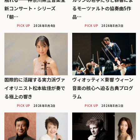
新コンサート・シリーズ
るモーツァルトの協奏曲5作
「朝…
品…
PICK UP
2026年8月4日
PICK UP
2026年8月3日
国際的に活躍する実力派ヴァ
ヴィオッティ×東響 ウィーン
イオリニスト松本紘佳が奏で
音楽の核心へ迫る古典プログ
る極上の響き
ラム
PICK UP
2026年8月2日
PICK UP
2026年8月1日