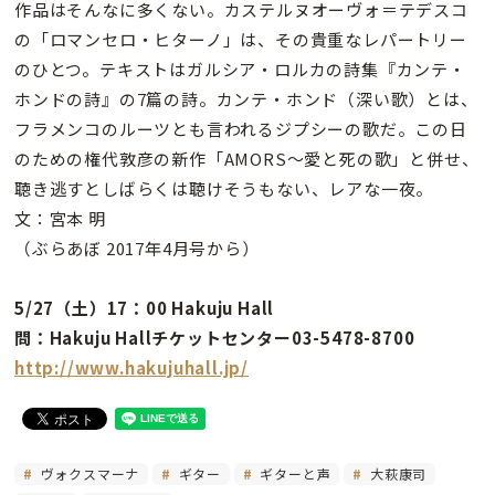
作品はそんなに多くない。カステルヌオーヴォ＝テデスコ
の「ロマンセロ・ヒターノ」は、その貴重なレパートリー
のひとつ。テキストはガルシア・ロルカの詩集『カンテ・
ホンドの詩』の7篇の詩。カンテ・ホンド（深い歌）とは、
フラメンコのルーツとも言われるジプシーの歌だ。この日
のための権代敦彦の新作「AMORS〜愛と死の歌」と併せ、
聴き逃すとしばらくは聴けそうもない、レアな一夜。
文：宮本 明
（ぶらあぼ 2017年4月号から）
5/27（土）17：00 Hakuju Hall
問：Hakuju Hallチケットセンター03-5478-8700
http://www.hakujuhall.jp/
ヴォクスマーナ
ギター
ギターと声
大萩康司