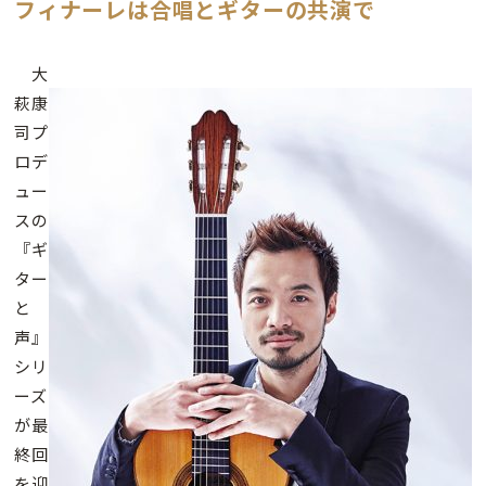
フィナーレは合唱とギターの共演で
大
萩康
司プ
ロデ
ュー
スの
『ギ
ター
と
声』
シリ
ーズ
が最
終回
を迎