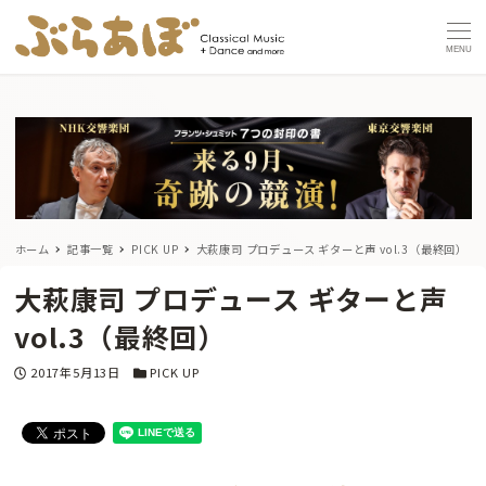
MENU
ホーム
記事一覧
PICK UP
大萩康司 プロデュース ギターと声 vol.3（最終回）
大萩康司 プロデュース ギターと声
vol.3（最終回）
投稿日
カテゴリー
2017年5月13日
PICK UP