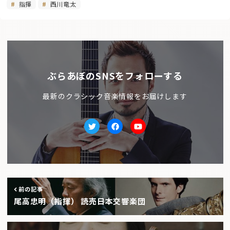
指揮
西川竜太
ぶらあぼのSNSをフォローする
最新のクラシック音楽情報をお届けします
Twitter
facebook
Youtube
前の記事
尾高忠明（指揮） 読売日本交響楽団