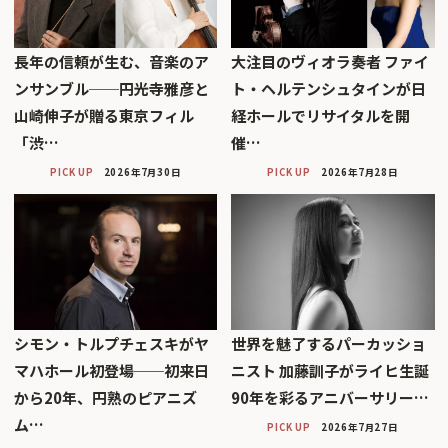
長年の信頼が生む、音楽のア
大注目のヴィオラ奏者 ファイ
ンサンブル──円光寺雅彦と
ト・ヘルテンシュタインが日
山崎伸子が贈る東京フィル
経ホールでリサイタルを開
「渋…
催…
PICK UP
2026年7月30日
PICK UP
2026年7月28日
シモン・トルプチェスキがヤ
世界を魅了するパーカッショ
マハホール初登場──初来日
ニスト 加藤訓子がライヒ生誕
から20年、円熟のピアニズ
90年を彩るアニバーサリー…
ム…
PICK UP
2026年7月27日