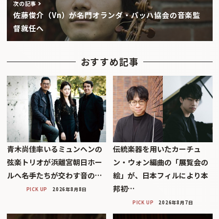
次の記事
佐藤俊介（Vn）が名門オランダ・バッハ協会の音楽監
督就任へ
おすすめ記事
青木尚佳率いるミュンヘンの
伝統楽器を用いたカーチュ
弦楽トリオが浜離宮朝日ホー
ン・ウォン編曲の「展覧会の
ルへ――名手たちが交わす音の…
絵」が、日本フィルにより本
邦初…
PICK UP
2026年8月8日
PICK UP
2026年8月7日