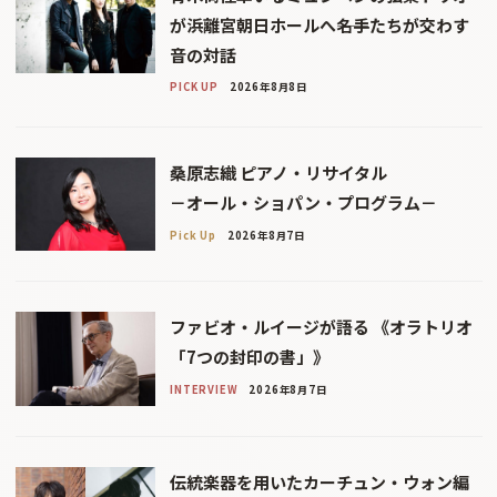
が浜離宮朝日ホールへ――名手たちが交わす
音の対話
PICK UP
2026年8月8日
桑原志織 ピアノ・リサイタル
－オール・ショパン・プログラム－
Pick Up
2026年8月7日
ファビオ・ルイージが語る 《オラトリオ
「7つの封印の書」》
INTERVIEW
2026年8月7日
伝統楽器を用いたカーチュン・ウォン編