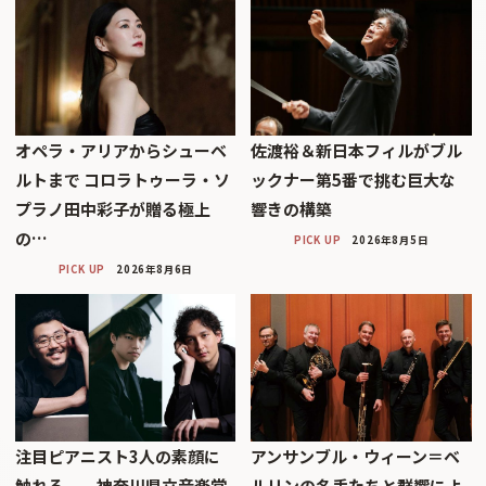
オペラ・アリアからシューベ
佐渡裕＆新日本フィルがブル
ルトまで コロラトゥーラ・ソ
ックナー第5番で挑む巨大な
プラノ田中彩子が贈る極上
響きの構築
の…
PICK UP
2026年8月5日
PICK UP
2026年8月6日
注目ピアニスト3人の素顔に
アンサンブル・ウィーン＝ベ
触れる──神奈川県立音楽堂
ルリンの名手たちと群響によ