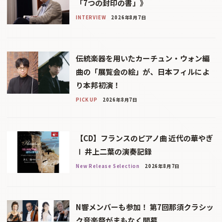
「7つの封印の書」》
INTERVIEW
2026年8月7日
伝統楽器を用いたカーチュン・ウォン編
曲の「展覧会の絵」が、日本フィルによ
り本邦初演！
PICK UP
2026年8月7日
【CD】フランスのピアノ曲 近代の華やぎ
Ⅰ 井上二葉の演奏記録
New Release Selection
2026年8月7日
N響メンバーも参加！ 第7回那須クラシッ
ク音楽祭がまもなく開幕