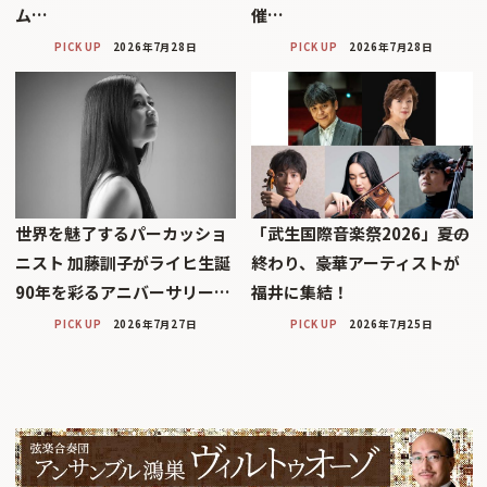
ム…
催…
PICK UP
2026年7月28日
PICK UP
2026年7月28日
世界を魅了するパーカッショ
「武生国際音楽祭2026」――夏の
ニスト 加藤訓子がライヒ生誕
終わり、豪華アーティストが
90年を彩るアニバーサリー…
福井に集結！
PICK UP
2026年7月27日
PICK UP
2026年7月25日