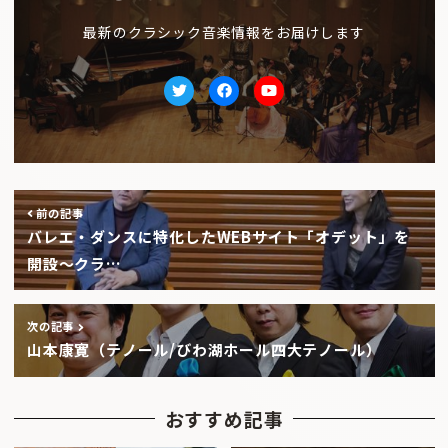
最新のクラシック音楽情報をお届けします
Twitter
facebook
Youtube
前の記事
バレエ・ダンスに特化したWEBサイト「オデット」を
開設〜クラ…
次の記事
山本康寛（テノール/びわ湖ホール四大テノール）
おすすめ記事