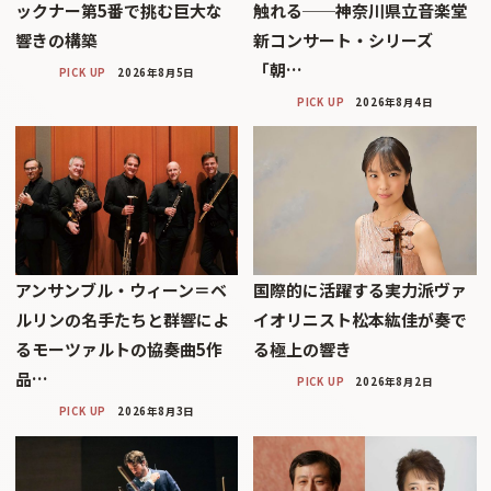
ックナー第5番で挑む巨大な
触れる──神奈川県立音楽堂
響きの構築
新コンサート・シリーズ
「朝…
PICK UP
2026年8月5日
PICK UP
2026年8月4日
アンサンブル・ウィーン＝ベ
国際的に活躍する実力派ヴァ
ルリンの名手たちと群響によ
イオリニスト松本紘佳が奏で
るモーツァルトの協奏曲5作
る極上の響き
品…
PICK UP
2026年8月2日
PICK UP
2026年8月3日