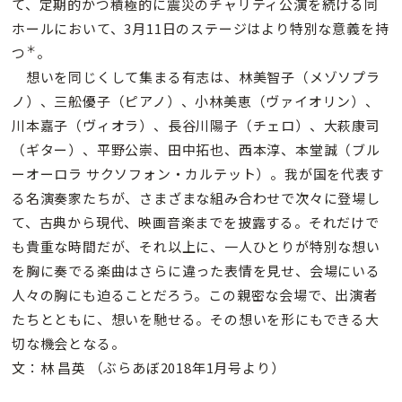
て、定期的かつ積極的に震災のチャリティ公演を続ける同
ホールにおいて、3月11日のステージはより特別な意義を持
＊
つ
。
想いを同じくして集まる有志は、林美智子（メゾソプラ
ノ）、三舩優子（ピアノ）、小林美恵（ヴァイオリン）、
川本嘉子（ヴィオラ）、長谷川陽子（チェロ）、大萩康司
（ギター）、平野公崇、田中拓也、西本淳、本堂誠（ブル
ーオーロラ サクソフォン・カルテット）。我が国を代表す
る名演奏家たちが、さまざまな組み合わせで次々に登場し
て、古典から現代、映画音楽までを披露する。それだけで
も貴重な時間だが、それ以上に、一人ひとりが特別な想い
を胸に奏でる楽曲はさらに違った表情を見せ、会場にいる
人々の胸にも迫ることだろう。この親密な会場で、出演者
たちとともに、想いを馳せる。その想いを形にもできる大
切な機会となる。
文：林 昌英 （ぶらあぼ2018年1月号より）