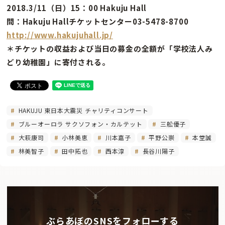
2018.3/11（日）15：00 Hakuju Hall
問：Hakuju Hallチケットセンター03-5478-8700
http://www.hakujuhall.jp/
＊チケットの収益および当日の募金の全額が「学校法人み
どり幼稚園」に寄付される。
HAKUJU 東日本大震災 チャリティコンサート
ブルーオーロラ サクソフォン・カルテット
三舩優子
大萩康司
小林美恵
川本嘉子
平野公崇
本堂誠
林美智子
田中拓也
西本淳
長谷川陽子
ぶらあぼのSNSをフォローする