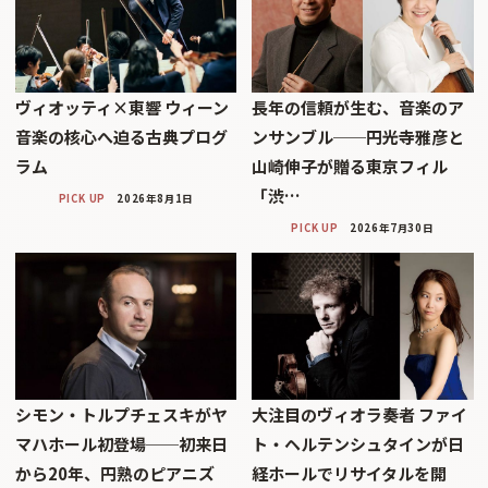
ヴィオッティ×東響 ウィーン
長年の信頼が生む、音楽のア
音楽の核心へ迫る古典プログ
ンサンブル──円光寺雅彦と
ラム
山崎伸子が贈る東京フィル
「渋…
PICK UP
2026年8月1日
PICK UP
2026年7月30日
シモン・トルプチェスキがヤ
大注目のヴィオラ奏者 ファイ
マハホール初登場──初来日
ト・ヘルテンシュタインが日
から20年、円熟のピアニズ
経ホールでリサイタルを開