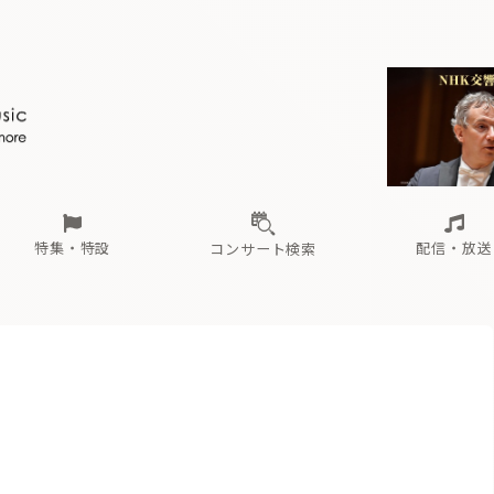
ール
（毎月更新）
東
電子版（無料・月刊）
トピックス
関西
フェスタサマーミューザKAWASAKI 2026
北海道・東北
注目公演
配布場所
インタビュー
中部
定期購読
中国・四国
CD新譜
N響＆東響 《7つ
九州・沖縄
書籍近刊
ロが推す！間違いないオーケストラコンサート
過去の特集
の先と
ブ配信スケジュール
さ
オーケストラの楽屋から
た
な
有料ライブ配信スケジュール
は
ま
や
海の向こうの音楽家
ら
わ
Aからの
載
特集・特設
配信・放送
コンサート検索
ール
（毎月更新）
東
電子版（無料・月刊）
トピックス
関西
フェスタサマーミューザKAWASAKI 2026
北海道・東北
注目公演
配布場所
インタビュー
中部
定期購読
中国・四国
CD新譜
N響＆東響 《7つ
九州・沖縄
書籍近刊
ロが推す！間違いないオーケストラコンサート
過去の特集
の先と
ブ配信スケジュール
さ
オーケストラの楽屋から
た
な
有料ライブ配信スケジュール
は
ま
や
海の向こうの音楽家
ら
わ
Aからの
載