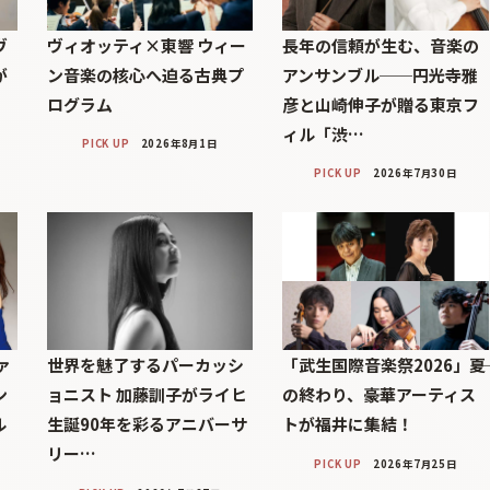
ヴ
ヴィオッティ×東響 ウィー
長年の信頼が生む、音楽の
が
ン音楽の核心へ迫る古典プ
アンサンブル──円光寺雅
ログラム
彦と山崎伸子が贈る東京フ
ィル「渋…
PICK UP
2026年8月1日
PICK UP
2026年7月30日
ァ
世界を魅了するパーカッシ
「武生国際音楽祭2026」――夏
ン
ョニスト 加藤訓子がライヒ
の終わり、豪華アーティス
ル
生誕90年を彩るアニバーサ
トが福井に集結！
リー…
PICK UP
2026年7月25日