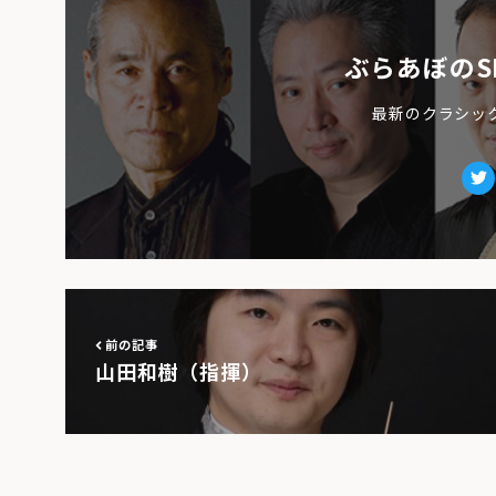
ぶらあぼのS
最新のクラシッ
Tw
前の記事
山田和樹（指揮）