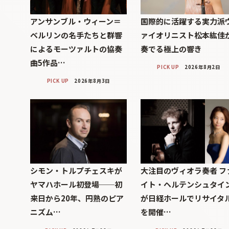
アンサンブル・ウィーン＝
国際的に活躍する実力派
ベルリンの名手たちと群響
ァイオリニスト松本紘佳
によるモーツァルトの協奏
奏でる極上の響き
曲5作品…
PICK UP
2026年8月2日
PICK UP
2026年8月3日
シモン・トルプチェスキが
大注目のヴィオラ奏者 フ
ヤマハホール初登場──初
イト・ヘルテンシュタイ
来日から20年、円熟のピア
が日経ホールでリサイタ
ニズム…
を開催…