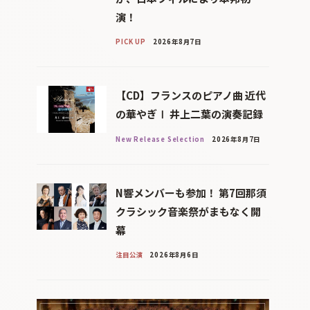
演！
PICK UP
2026年8月7日
【CD】フランスのピアノ曲 近代
の華やぎⅠ 井上二葉の演奏記録
New Release Selection
2026年8月7日
N響メンバーも参加！ 第7回那須
クラシック音楽祭がまもなく開
幕
注目公演
2026年8月6日