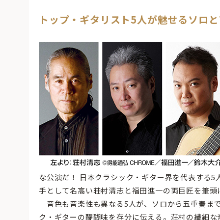
トップ・ギタリスト5人が魅せるソロと
な公演だ！ 日本クラシック・ギター界を代表する
手として名高い荘村清志と福田進一の両巨匠を筆頭
音色も音楽性も異なる5人が、ソロから五重奏まで
ク・ギターの醍醐味を存分に伝える。荘村の繊細な