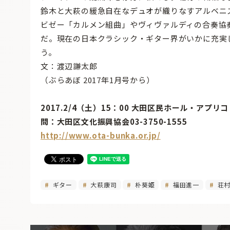
鈴木と大萩の緩急自在なデュオが織りなすアルベニ
ビゼー「カルメン組曲」やヴィヴァルディの合奏協
だ。現在の日本クラシック・ギター界がいかに充実
う。
文：渡辺謙太郎
（ぶらあぼ 2017年1月号から）
2017.2/4（土）15：00 大田区民ホール・アプリコ
問：大田区文化振興協会03-3750-1555
http://www.ota-bunka.or.jp/
ギター
大萩康司
朴葵姫
福田進一
荘村