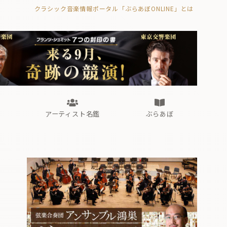
クラシック音楽情報ポータル「ぶらあぼONLINE」とは
の封印の書》
海外公演
FROM編集部
眺望
ぶらあぼブラス！
フォルテピアノ・オデッセイ
アーティスト名鑑
ぶらあぼ
の封印の書》
海外公演
FROM編集部
眺望
ぶらあぼブラス！
フォルテピアノ・オデッセイ