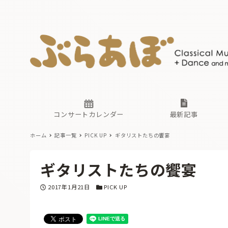
ニュース
ヤマハホ
番組一覧
東京・関
ぶらあぼ
現場のプ
古楽とそ
無料ライ
あ
か
過去の連
コンサートカレンダー
最新記事
ホーム
記事一覧
PICK UP
ギタリストたちの饗宴
ニュース
ヤマハホ
番組一覧
東京・関
ぶらあぼ
ギタリストたちの饗宴
現場のプ
古楽とそ
無料ライ
あ
か
投稿日
カテゴリー
2017年1月21日
PICK UP
過去の連