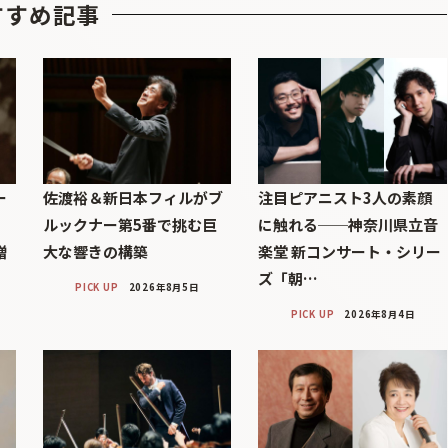
すすめ記事
ー
佐渡裕＆新日本フィルがブ
注目ピアニスト3人の素顔
ルックナー第5番で挑む巨
に触れる──神奈川県立音
贈
大な響きの構築
楽堂 新コンサート・シリー
ズ「朝…
PICK UP
2026年8月5日
PICK UP
2026年8月4日