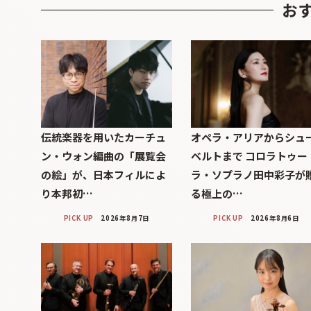
お
伝統楽器を用いたカーチュ
オペラ・アリアからシュ
ン・ウォン編曲の「展覧会
ベルトまで コロラトゥー
の絵」が、日本フィルによ
ラ・ソプラノ田中彩子が
り本邦初…
る極上の…
PICK UP
2026年8月7日
PICK UP
2026年8月6日