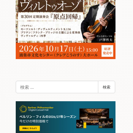
検
検索
索