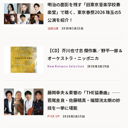
明治の面影を残す「旧東京音楽学校奏
楽堂」で聴く、東京春祭2026 珠玉の5
公演を紹介！
注目公演
2026年1月21日
【CD】芥川也寸志 傑作集／野平一郎＆
オーケストラ・ニッポニカ
New Release Selection
2026年1月19日
藤岡幸夫＆東響の「THE協奏曲」——
若尾圭良・佐藤晴真・福間洸太朗の妙
技を一挙に堪能
PICK UP
2026年1月15日