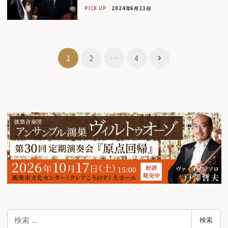
PICK UP
2024年6月21日
投
1
2
…
4
稿
ナ
ビ
ゲ
ー
シ
ョ
ン
検
検索
索