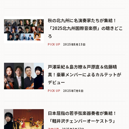
秋の北九州に名演奏家たちが集結！
「2025北九州国際音楽祭」の聴きどこ
ろ
PICK UP
2025年8月13日
戸澤采紀＆島方瞭＆戸原直＆佐藤晴
真！豪華メンバーによるカルテットが
デビュー
PICK UP
2025年7月6日
日本屈指の若手弦楽器奏者が集結！
「軽井沢チェンバーオーケストラ」