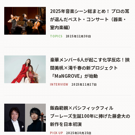
2025年音楽シーン総まとめ！ プロの耳
が選んだベスト・コンサート（器楽・
室内楽編）
TOPICS
2025年12月30日
豪華メンバー6人が起こす化学反応！挾
間美帆×滝千春の新プロジェクト
「MaNGROVE」が始動
INTERVIEW
2025年11月17日
飯森範親×パシフィックフィル
ブーレーズ生誕100年に捧げた藤倉大の
新作を日本初演
PICK UP
2025年10月25日