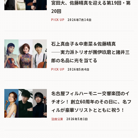
宮田大、佐藤晴真を迎える第19回・第
20回
PICK UP
2026年7月14日
石上真由子＆中恵菜＆佐藤晴真
——実力派トリオが團伊玖磨と諸井三
郎の名品に光を当てる
PICK UP
2026年5月4日
名古屋フィルハーモニー交響楽団のイ
チオシ！ 創立60周年のその日に、名フ
ィルが豪華ソリストとともに祝う！
注目公演
2026年5月1日