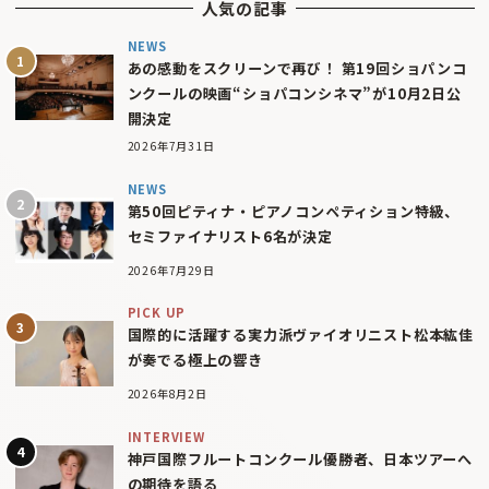
人気の記事
NEWS
あの感動をスクリーンで再び！ 第19回ショパンコ
ンクールの映画“ショパコンシネマ”が10月2日公
開決定
2026年7月31日
NEWS
第50回ピティナ・ピアノコンペティション特級、
セミファイナリスト6名が決定
2026年7月29日
PICK UP
国際的に活躍する実力派ヴァイオリニスト松本紘佳
が奏でる極上の響き
2026年8月2日
INTERVIEW
神戸国際フルートコンクール優勝者、日本ツアーへ
の期待を語る