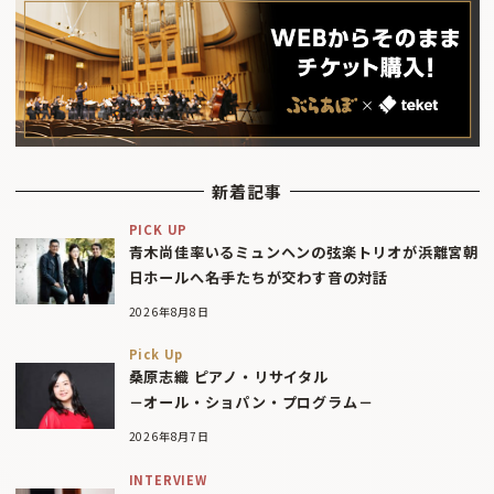
新着記事
PICK UP
青木尚佳率いるミュンヘンの弦楽トリオが浜離宮朝
日ホールへ――名手たちが交わす音の対話
2026年8月8日
Pick Up
桑原志織 ピアノ・リサイタル
－オール・ショパン・プログラム－
2026年8月7日
INTERVIEW