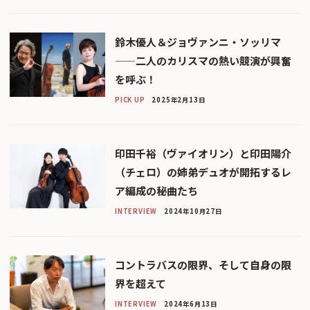
鈴木優人＆ジョヴァンニ・ソッリマ
——二人のカリスマの熱い競演が興奮
を呼ぶ！
PICK UP
2025年2月13日
印田千裕（ヴァイオリン）と印田陽介
（チェロ）の姉弟デュオが開拓するレ
ア編成の秘曲たち
INTERVIEW
2024年10月27日
コントラバスの限界、そして自身の限
界を超えて
INTERVIEW
2024年6月13日