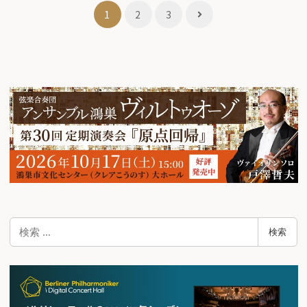
投
1
2
3
稿
ナ
ビ
ゲ
ー
シ
ョ
ン
検
検索
索