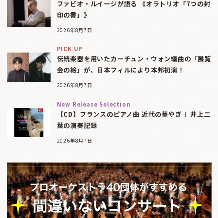
ファビオ・ルイージが語る 《オラトリオ「7つの封
印の書」》
2026年8月7日
PICK UP
伝統楽器を用いたカーチュン・ウォン編曲の「展覧
会の絵」が、日本フィルにより本邦初演！
2026年8月7日
New Release Selection
【CD】フランスのピアノ曲 近代の華やぎⅠ 井上二
葉の演奏記録
2026年8月7日