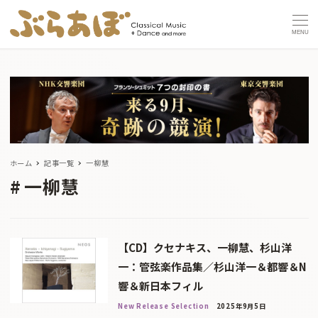
MENU
ホーム
記事一覧
一柳慧
一柳慧
【CD】クセナキス、一柳慧、杉山洋
一：管弦楽作品集／杉山洋一＆都響＆N
響＆新日本フィル
New Release Selection
2025年9月5日