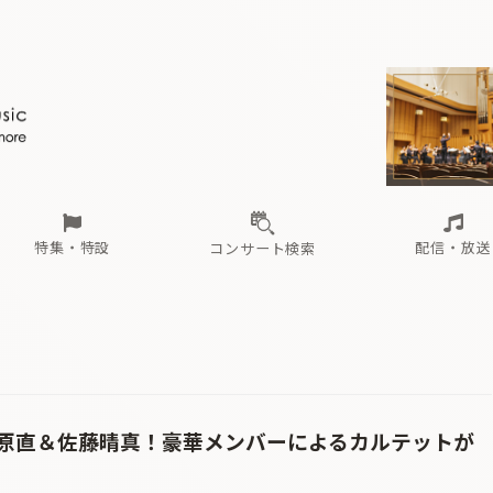
ール
（毎月更新）
東
電子版（無料・月刊）
トピックス
関西
フェスタサマーミューザKAWASAKI 2026
北海道・東北
注目公演
配布場所
インタビュー
中部
定期購読
中国・四国
CD新譜
N響＆東響 《7つ
九州・沖縄
書籍近刊
ロが推す！間違いないオーケストラコンサート
過去の特集
の先と
ブ配信スケジュール
さ
オーケストラの楽屋から
た
な
有料ライブ配信スケジュール
は
ま
や
海の向こうの音楽家
ら
わ
Aからの
載
特集・特設
配信・放送
コンサート検索
ール
（毎月更新）
東
電子版（無料・月刊）
トピックス
関西
フェスタサマーミューザKAWASAKI 2026
北海道・東北
注目公演
配布場所
インタビュー
中部
定期購読
中国・四国
CD新譜
N響＆東響 《7つ
九州・沖縄
書籍近刊
ロが推す！間違いないオーケストラコンサート
過去の特集
の先と
ブ配信スケジュール
さ
オーケストラの楽屋から
た
な
有料ライブ配信スケジュール
は
ま
や
海の向こうの音楽家
ら
わ
Aからの
載
原直＆佐藤晴真！豪華メンバーによるカルテットが