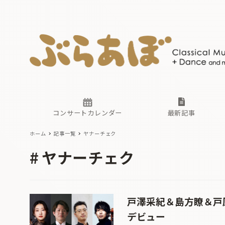
ニュース
ヤマハホ
番組一覧
東京・関
ぶらあぼ
現場のプ
古楽とそ
無料ライ
あ
か
過去の連
コンサートカレンダー
最新記事
ホーム
記事一覧
ヤナーチェク
ニュース
ヤマハホ
番組一覧
東京・関
ぶらあぼ
ヤナーチェク
現場のプ
古楽とそ
無料ライ
あ
か
過去の連
戸澤采紀＆島方瞭＆戸
デビュー