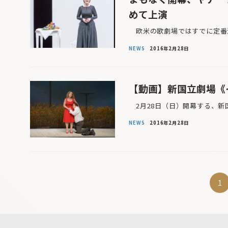
めて上演
欧米の歌劇場ではすでに定番演
NEWS
2016年2月28日
【動画】新国立劇場《
2月28日（日）開幕する、新
NEWS
2016年2月28日
投
1
稿
ナ