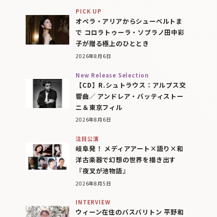
PICK UP
オペラ・アリアからシューベルトま
で コロラトゥーラ・ソプラノ田中彩
子が贈る極上のひととき
2026年8月6日
New Release Selection
【CD】R.シュトラウス：アルプス交
響曲／ アンドレア・バッティストー
ニ＆東京フィル
2026年8月6日
注目公演
岐阜発！ メディアアート×語り×和
洋古楽器で幻想の世界を描き出す
『夜叉が池物語』
2026年8月5日
INTERVIEW
ウィーン在住のバスバリトン 平野和