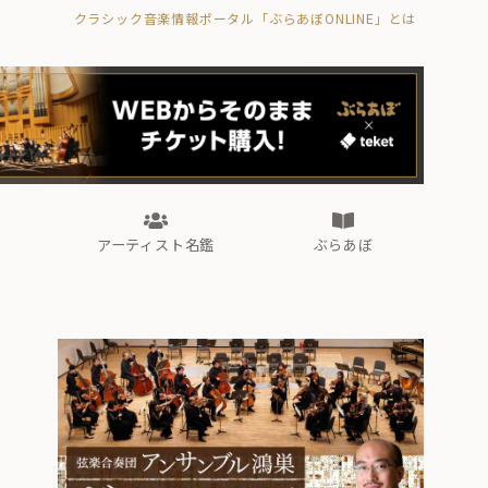
クラシック音楽情報ポータル「ぶらあぼONLINE」とは
の封印の書》
海外公演
FROM編集部
眺望
ぶらあぼブラス！
フォルテピアノ・オデッセイ
アーティスト名鑑
ぶらあぼ
の封印の書》
海外公演
FROM編集部
眺望
ぶらあぼブラス！
フォルテピアノ・オデッセイ