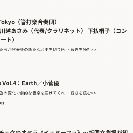
造Tokyo（管打楽合奏団）
 川越あさみ（代表/クラリネット） 下払桐子（コン
ルート）
たちが吹奏楽の新たな地平を切り拓 …続きを読む>>
s Vol.4：Earth／小菅優
の変化で劇的な音楽を届けてくれ …続きを読む>>
8日
チェクのオペラ《イェヌーファ》〜新国立劇場が初