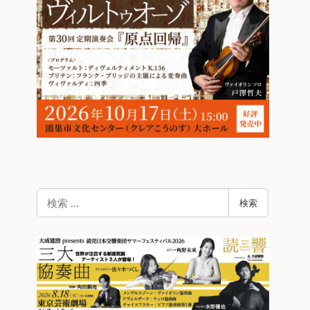
検
検索
索