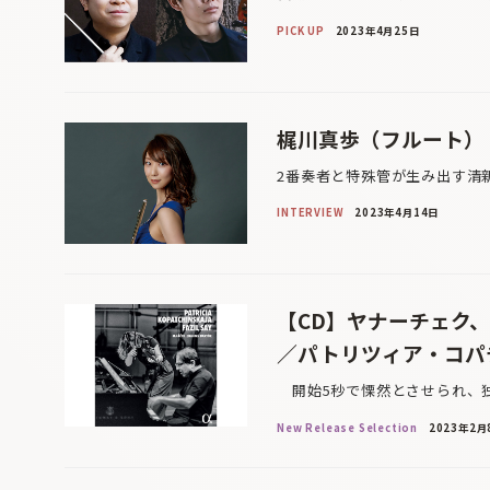
PICK UP
2023年4月25日
梶川真歩（フルート）
2番奏者と特殊管が生み出す清
INTERVIEW
2023年4月14日
【CD】ヤナーチェク
／パトリツィア・コパ
開始5秒で慄然とさせられ、独
New Release Selection
2023年2月