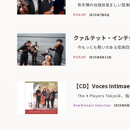
若手陣の台頭目覚ましい弦楽四
PICK UP
2025年7月6日
クァルテット・インテ
今もっとも勢いのある弦楽四重
PICK UP
2025年6月12日
【CD】Voces Intimae／
The 4 Players Toky
New Release Selection
2025年6月