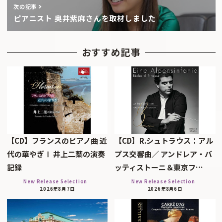
次の記事
ピアニスト 奥井紫麻さんを取材しました
おすすめ記事
【CD】フランスのピアノ曲 近
【CD】R.シュトラウス：アル
代の華やぎⅠ 井上二葉の演奏
プス交響曲／ アンドレア・バ
記録
ッティストーニ＆東京フ…
New Release Selection
New Release Selection
2026年8月7日
2026年8月6日