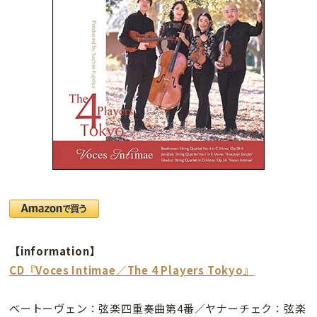
【information】
CD『Voces Intimae／The 4 Players Tokyo』
ベートーヴェン：弦楽四重奏曲第4番／ヤナーチェク：弦楽