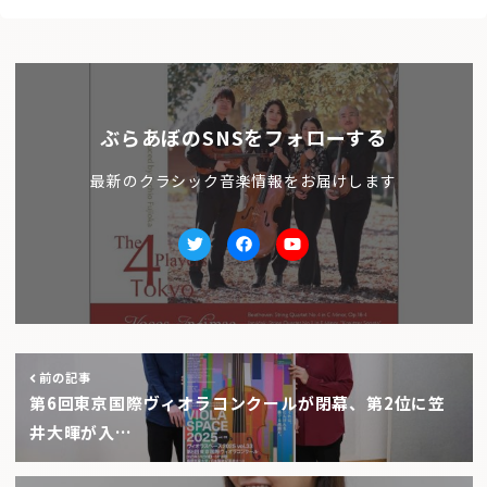
ぶらあぼのSNSをフォローする
最新のクラシック音楽情報をお届けします
Twitter
facebook
Youtube
前の記事
第6回東京国際ヴィオラコンクールが閉幕、第2位に笠
井大暉が入…