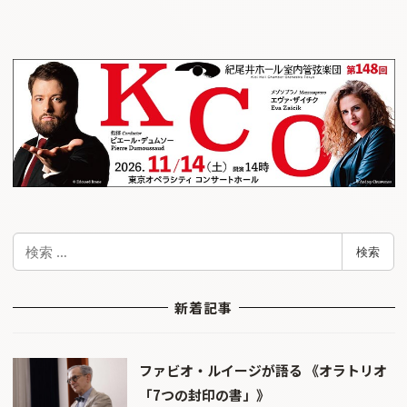
検
検索
索
新着記事
ファビオ・ルイージが語る 《オラトリオ
「7つの封印の書」》