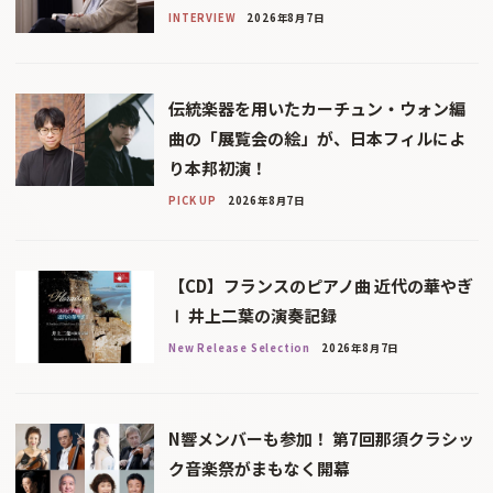
INTERVIEW
2026年8月7日
伝統楽器を用いたカーチュン・ウォン編
曲の「展覧会の絵」が、日本フィルによ
り本邦初演！
PICK UP
2026年8月7日
【CD】フランスのピアノ曲 近代の華やぎ
Ⅰ 井上二葉の演奏記録
New Release Selection
2026年8月7日
N響メンバーも参加！ 第7回那須クラシッ
ク音楽祭がまもなく開幕