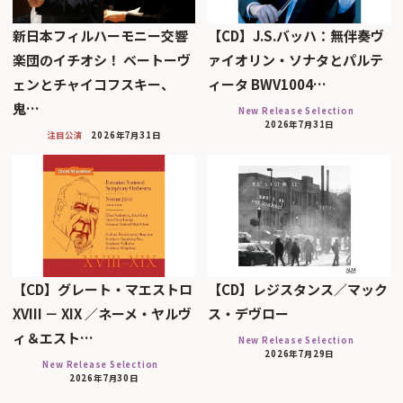
新日本フィルハーモニー交響
【CD】J.S.バッハ：無伴奏ヴ
楽団のイチオシ！ ベートーヴ
ァイオリン・ソナタとパルテ
ェンとチャイコフスキー、
ィータ BWV1004…
鬼…
New Release Selection
2026年7月31日
注目公演
2026年7月31日
【CD】グレート・マエストロ
【CD】レジスタンス／マック
XVIII － XIX ／ネーメ・ヤルヴ
ス・デヴロー
ィ＆エスト…
New Release Selection
2026年7月29日
New Release Selection
2026年7月30日