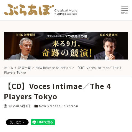
MENU
ホーム
記事一覧
New Release Selection
【CD】Voces Intimae／The 4
Players Tokyo
【CD】Voces Intimae／The 4
Players Tokyo
投稿日
カテゴリー
2025年6月3日
New Release Selection