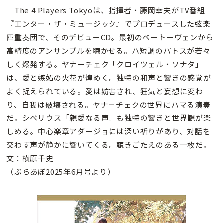
The 4 Players Tokyoは、指揮者・藤岡幸夫がTV番組
『エンター・ザ・ミュージック』でプロデュースした弦楽
四重奏団で、そのデビューCD。最初のベートーヴェンから
高精度のアンサンブルを聴かせる。ハ短調のパトスが若々
しく爆発する。ヤナーチェク「クロイツェル・ソナタ」
は、愛と嫉妬の火花が煌めく。独特の和声と響きの感覚が
よく捉えられている。愛は妨害され、狂気と妄想に変わ
り、自我は破壊される。ヤナーチェクの世界にハマる演奏
だ。シベリウス「親愛なる声」も独特の響きと世界観が楽
しめる。中心楽章アダージョには深い祈りがあり、対話を
交わす声が静かに響いてくる。聴きごたえのある一枚だ。
文：横原千史
（ぶらあぼ2025年6月号より）