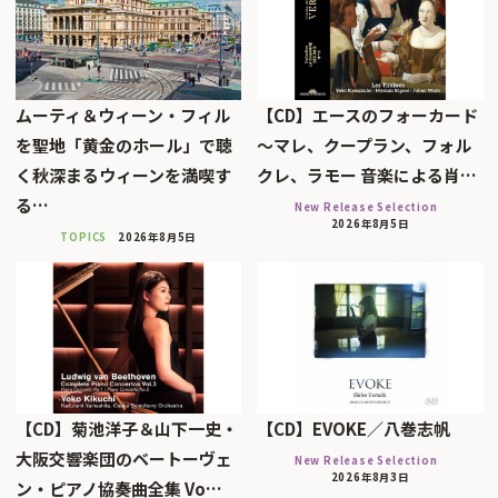
ムーティ＆ウィーン・フィル
【CD】エースのフォーカード
を聖地「黄金のホール」で聴
～マレ、クープラン、フォル
く秋深まるウィーンを満喫す
クレ、ラモー 音楽による肖…
る…
New Release Selection
2026年8月5日
TOPICS
2026年8月5日
【CD】菊池洋子＆山下一史・
【CD】EVOKE／八巻志帆
大阪交響楽団のベートーヴェ
New Release Selection
2026年8月3日
ン・ピアノ協奏曲全集 Vo…