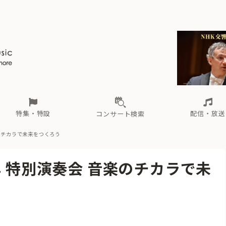
ール
（毎月更新）
東
電子版（無料・月刊）
トピックス
関西
フェスタサマーミューザKAWASAKI 2026
北海道・東北
注目公演
配布場所
インタビュー
中部
定期購読
中国・四国
CD新譜
N響＆東響 《7つ
九州・沖縄
書籍近刊
ロが推す！間違いないオーケストラコンサート
過去の特集
の先と
ブ配信スケジュール
さ
オーケストラの楽屋から
た
な
有料ライブ配信スケジュール
は
ま
や
海の向こうの音楽家
ら
わ
Aからの
載
特集・特設
配信・放送
コンサート検索
楽のチカラで未来をつくろう
ール
（毎月更新）
東
電子版（無料・月刊）
トピックス
関西
フェスタサマーミューザKAWASAKI 2026
北海道・東北
注目公演
配布場所
インタビュー
中部
定期購読
中国・四国
CD新譜
N響＆東響 《7つ
九州・沖縄
書籍近刊
年 特別演奏会 音楽のチカラで未
ロが推す！間違いないオーケストラコンサート
過去の特集
の先と
ブ配信スケジュール
さ
オーケストラの楽屋から
た
な
有料ライブ配信スケジュール
は
ま
や
海の向こうの音楽家
ら
わ
Aからの
載