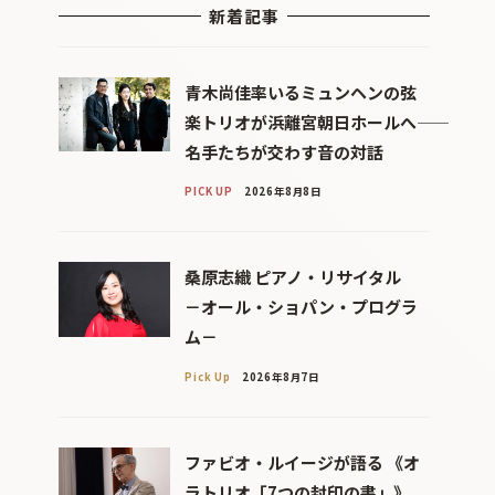
新着記事
青木尚佳率いるミュンヘンの弦
楽トリオが浜離宮朝日ホールへ――
名手たちが交わす音の対話
PICK UP
2026年8月8日
桑原志織 ピアノ・リサイタル
－オール・ショパン・プログラ
ム－
Pick Up
2026年8月7日
ファビオ・ルイージが語る 《オ
ラトリオ「7つの封印の書」》