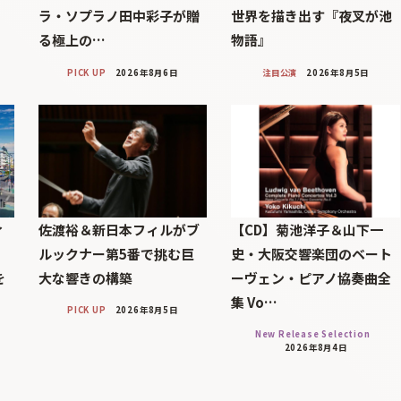
ラ・ソプラノ田中彩子が贈
世界を描き出す『夜叉が池
る極上の…
物語』
PICK UP
2026年8月6日
注目公演
2026年8月5日
ィ
佐渡裕＆新日本フィルがブ
【CD】菊池洋子＆山下一
」
ルックナー第5番で挑む巨
史・大阪交響楽団のベート
を
大な響きの構築
ーヴェン・ピアノ協奏曲全
集 Vo…
PICK UP
2026年8月5日
New Release Selection
2026年8月4日