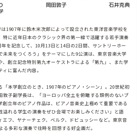
は1907年に鈴木米次郎によって設立された東洋音楽学校を
。特に近年日本のクラシック界の第一線で活躍する若手演奏
年を記念して、10月13日と14日の2日間、サントリーホー
で未来をつくろう」をテーマにした9公演は、東京音楽大学
や、創立記念特別第九オーケストラによる「第九」、また学
ティに富んだ内容。
本学創立のとき、1907年のピアノ・シーン」。20世紀初
田敦子副学長は、「ヨーロッパ全土を俯瞰する類例のないプ
学創立年のピアノ作品は、ピアノ音楽史上極めて重要である
性溢れる学生の演奏をぜひ会場でお楽しみください」と語
ィエフ、ヤナーチェク、ベルク、ドビュッシーなど。東京音
による多彩な演奏で往時を回想する好企画だ。