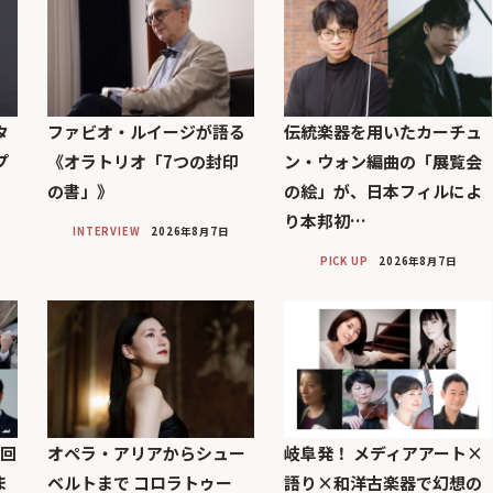
タ
ファビオ・ルイージが語る
伝統楽器を用いたカーチュ
プ
《オラトリオ「7つの封印
ン・ウォン編曲の「展覧会
の書」》
の絵」が、日本フィルによ
り本邦初…
INTERVIEW
2026年8月7日
PICK UP
2026年8月7日
7回
オペラ・アリアからシュー
岐阜発！ メディアアート×
ま
ベルトまで コロラトゥー
語り×和洋古楽器で幻想の