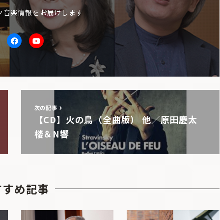
ク音楽情報をお届けします
itter
facebook
Youtube
次の記事
【CD】火の鳥（全曲版） 他／原田慶太
楼＆N響
すすめ記事