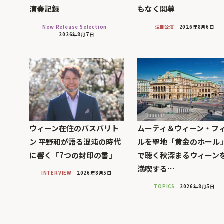
演奏記録
もなく開幕
New Release Selection
注目公演
2026年8月6日
2026年8月7日
ウィーン在住のバスバリト
ムーティ＆ウィーン・フ
ン 平野和が語る混沌の時代
ルを聖地「黄金のホール
に響く「7つの封印の書」
で聴く秋深まるウィーン
満喫する…
INTERVIEW
2026年8月5日
TOPICS
2026年8月5日