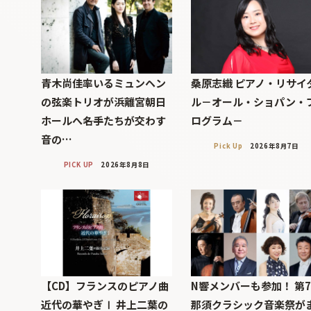
青木尚佳率いるミュンヘン
桑原志織 ピアノ・リサイ
の弦楽トリオが浜離宮朝日
ル－オール・ショパン・
ホールへ――名手たちが交わす
ログラム－
音の…
Pick Up
2026年8月7日
PICK UP
2026年8月8日
【CD】フランスのピアノ曲
N響メンバーも参加！ 第
近代の華やぎⅠ 井上二葉の
那須クラシック音楽祭が