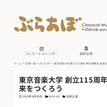
ニュース
ヤマハホ
番組一覧
東京・関
ぶらあぼ
現場のプ
古楽とそ
無料ライ
あ
か
過去の連
コンサートカレンダー
最新記事
ホーム
記事一覧
PICK UP
東京音楽大学 創立115周年 特別演奏会 音
ニュース
ヤマハホ
番組一覧
東京・関
ぶらあぼ
東京音楽大学 創立115周
現場のプ
古楽とそ
無料ライ
あ
か
来をつくろう
過去の連
投稿日
カテゴリー
カテゴリー
2022年9月26日
PICK UP
注目公演