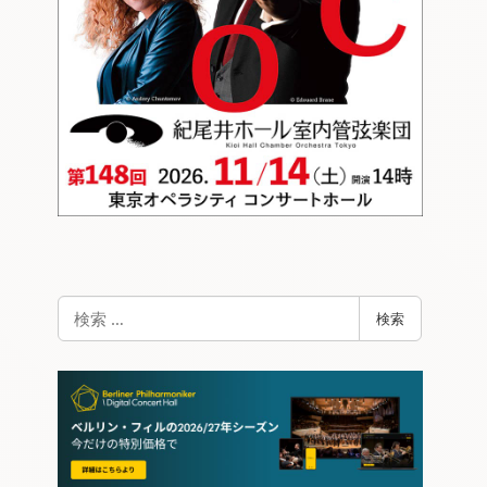
検
検索
索