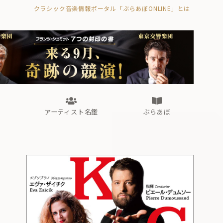
クラシック音楽情報ポータル「ぶらあぼONLINE」とは
の封印の書》
海外公演
FROM編集部
眺望
ぶらあぼブラス！
フォルテピアノ・オデッセイ
アーティスト名鑑
ぶらあぼ
の封印の書》
海外公演
FROM編集部
眺望
ぶらあぼブラス！
フォルテピアノ・オデッセイ