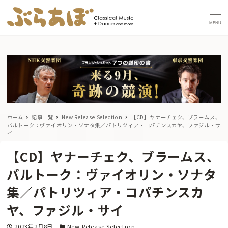
MENU
ホーム
記事一覧
New Release Selection
【CD】ヤナーチェク、ブラームス、
バルトーク：ヴァイオリン・ソナタ集／パトリツィア・コパチンスカヤ、ファジル・サ
イ
【CD】ヤナーチェク、ブラームス、
バルトーク：ヴァイオリン・ソナタ
集／パトリツィア・コパチンスカ
ヤ、ファジル・サイ
投稿日
カテゴリー
2023年2月8日
New Release Selection