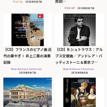
邦初…
Pick Up
2026年8月7日
PICK UP
2026年8月7日
【CD】フランスのピアノ曲 近
【CD】R.シュトラウス：アル
代の華やぎⅠ 井上二葉の演奏
プス交響曲／ アンドレア・バ
記録
ッティストーニ＆東京フ…
New Release Selection
New Release Selection
2026年8月7日
2026年8月6日