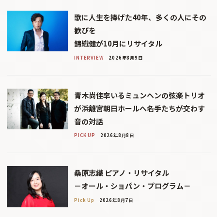
歌に人生を捧げた40年、多くの人にその
歓びを
錦織健が10月にリサイタル
INTERVIEW
2026年8月9日
青木尚佳率いるミュンヘンの弦楽トリオ
が浜離宮朝日ホールへ――名手たちが交わす
音の対話
PICK UP
2026年8月8日
桑原志織 ピアノ・リサイタル
－オール・ショパン・プログラム－
Pick Up
2026年8月7日