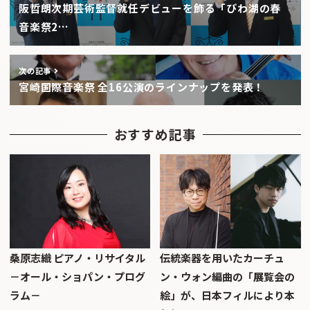
阪哲朗次期芸術監督就任デビューを飾る「びわ湖の春
音楽祭2…
次の記事
宮崎国際音楽祭 全16公演のラインナップを発表！
おすすめ記事
桑原志織 ピアノ・リサイタル
伝統楽器を用いたカーチュ
－オール・ショパン・プログ
ン・ウォン編曲の「展覧会の
ラム－
絵」が、日本フィルにより本