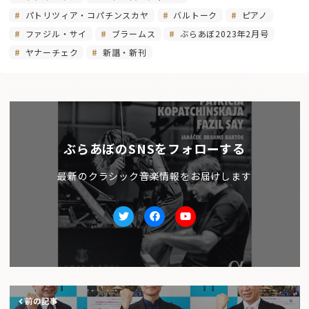
パトリツィア・コパチンスカヤ
バルトーク
ピアノ
ファジル・サイ
ブラームス
ぶらあぼ2023年2月号
ヤナーチェク
新譜・新刊
ぶらあぼのSNSをフォローする
最新のクラシック音楽情報をお届けします
Twitter
facebook
Youtube
前の記事