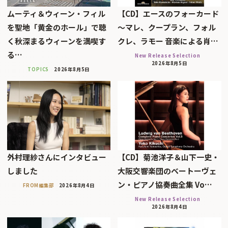
ムーティ＆ウィーン・フィル
【CD】エースのフォーカード
を聖地「黄金のホール」で聴
～マレ、クープラン、フォル
く秋深まるウィーンを満喫す
クレ、ラモー 音楽による肖…
る…
New Release Selection
2026年8月5日
TOPICS
2026年8月5日
外村理紗さんにインタビュー
【CD】菊池洋子＆山下一史・
しました
大阪交響楽団のベートーヴェ
ン・ピアノ協奏曲全集 Vo…
FROM編集部
2026年8月4日
New Release Selection
2026年8月4日