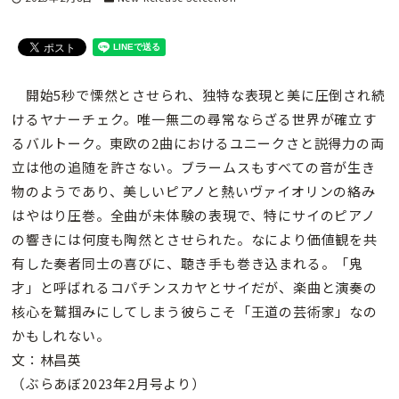
開始5秒で慄然とさせられ、独特な表現と美に圧倒され続
けるヤナーチェク。唯一無二の尋常ならざる世界が確立す
るバルトーク。東欧の2曲におけるユニークさと説得力の両
立は他の追随を許さない。ブラームスもすべての音が生き
物のようであり、美しいピアノと熱いヴァイオリンの絡み
はやはり圧巻。全曲が未体験の表現で、特にサイのピアノ
の響きには何度も陶然とさせられた。なにより価値観を共
有した奏者同士の喜びに、聴き手も巻き込まれる。「鬼
才」と呼ばれるコパチンスカヤとサイだが、楽曲と演奏の
核心を鷲掴みにしてしまう彼らこそ「王道の芸術家」なの
かもしれない。
文：林昌英
（ぶらあぼ2023年2月号より）