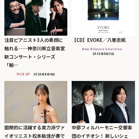
注目ピアニスト3人の素顔に
【CD】EVOKE／八巻志帆
触れる──神奈川県立音楽堂
New Release Selection
2026年8月3日
新コンサート・シリーズ
「朝…
PICK UP
2026年8月4日
国際的に活躍する実力派ヴァ
中部フィルハーモニー交響楽
イオリニスト松本紘佳が奏で
団のイチオシ！ 新しいシェ