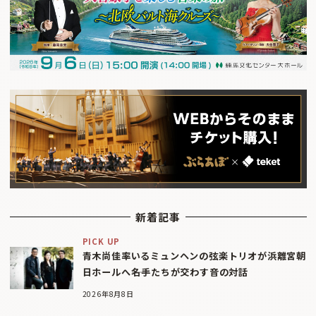
新着記事
PICK UP
青木尚佳率いるミュンヘンの弦楽トリオが浜離宮朝
日ホールへ――名手たちが交わす音の対話
2026年8月8日