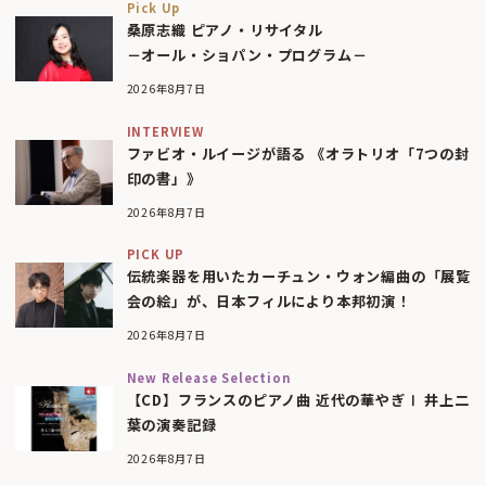
Pick Up
桑原志織 ピアノ・リサイタル
－オール・ショパン・プログラム－
2026年8月7日
INTERVIEW
ファビオ・ルイージが語る 《オラトリオ「7つの封
印の書」》
2026年8月7日
PICK UP
伝統楽器を用いたカーチュン・ウォン編曲の「展覧
会の絵」が、日本フィルにより本邦初演！
2026年8月7日
New Release Selection
【CD】フランスのピアノ曲 近代の華やぎⅠ 井上二
葉の演奏記録
2026年8月7日