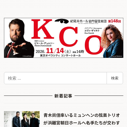
検
検索
索
新着記事
青木尚佳率いるミュンヘンの弦楽トリオ
が浜離宮朝日ホールへ――名手たちが交わす