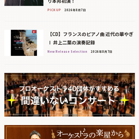
り本邦初演！
PICK UP
2026年8月7日
【CD】フランスのピアノ曲 近代の華やぎ
Ⅰ 井上二葉の演奏記録
New Release Selection
2026年8月7日