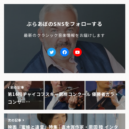
ぶらあぼのSNSをフォローする
最新のクラシック音楽情報をお届けします
Twitter
facebook
Youtube
前の記事
第16回チャイコフスキー国際コンクール 優勝者ガラ・
コンサー…
次の記事
映画『蜜蜂と遠雷』特集 | 直木賞作家・恩田 陸 インタ