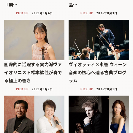
「朝…
品…
PICK UP
2026年8月4日
PICK UP
2026年8月3日
国際的に活躍する実力派ヴァ
ヴィオッティ×東響 ウィーン
イオリニスト松本紘佳が奏で
音楽の核心へ迫る古典プログ
る極上の響き
ラム
PICK UP
2026年8月2日
PICK UP
2026年8月1日