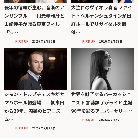
長年の信頼が生む、音楽のア
大注目のヴィオラ奏者 ファイ
ンサンブル──円光寺雅彦と
ト・ヘルテンシュタインが日
山崎伸子が贈る東京フィル
経ホールでリサイタルを開
「渋…
催…
PICK UP
2026年7月30日
PICK UP
2026年7月28日
シモン・トルプチェスキがヤ
世界を魅了するパーカッショ
マハホール初登場──初来日
ニスト 加藤訓子がライヒ生誕
から20年、円熟のピアニズ
90年を彩るアニバーサリー…
ム…
PICK UP
2026年7月27日
PICK UP
2026年7月28日