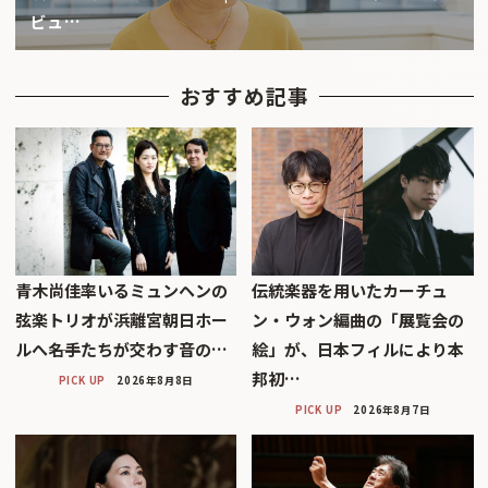
ビュ…
おすすめ記事
青木尚佳率いるミュンヘンの
伝統楽器を用いたカーチュ
弦楽トリオが浜離宮朝日ホー
ン・ウォン編曲の「展覧会の
ルへ――名手たちが交わす音の…
絵」が、日本フィルにより本
邦初…
PICK UP
2026年8月8日
PICK UP
2026年8月7日