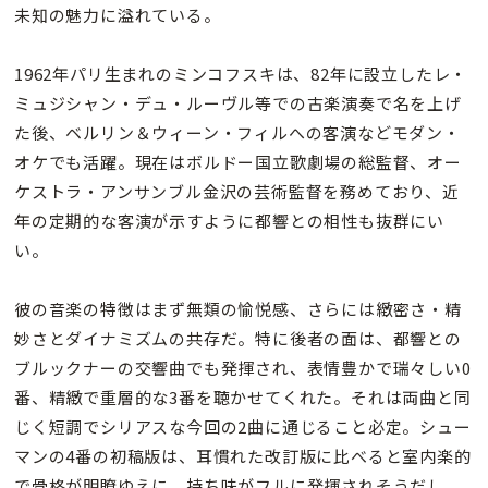
未知の魅力に溢れている。
1962年パリ生まれのミンコフスキは、82年に設立したレ・
ミュジシャン・デュ・ルーヴル等での古楽演奏で名を上げ
た後、ベルリン＆ウィーン・フィルへの客演などモダン・
オケでも活躍。現在はボルドー国立歌劇場の総監督、オー
ケストラ・アンサンブル金沢の芸術監督を務めており、近
年の定期的な客演が示すように都響との相性も抜群にい
い。
彼の音楽の特徴はまず無類の愉悦感、さらには緻密さ・精
妙さとダイナミズムの共存だ。特に後者の面は、都響との
ブルックナーの交響曲でも発揮され、表情豊かで瑞々しい0
番、精緻で重層的な3番を聴かせてくれた。それは両曲と同
じく短調でシリアスな今回の2曲に通じること必定。シュー
マンの4番の初稿版は、耳慣れた改訂版に比べると室内楽的
で骨格が明瞭ゆえに、持ち味がフルに発揮されそうだし、