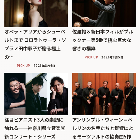
オペラ・アリアからシューベ
佐渡裕＆新日本フィルがブル
ルトまで コロラトゥーラ・ソ
ックナー第5番で挑む巨大な
プラノ田中彩子が贈る極上
響きの構築
の…
PICK UP
2026年8月5日
PICK UP
2026年8月6日
注目ピアニスト3人の素顔に
アンサンブル・ウィーン＝ベ
触れる──神奈川県立音楽堂
ルリンの名手たちと群響によ
新コンサート・シリーズ
るモーツァルトの協奏曲5作