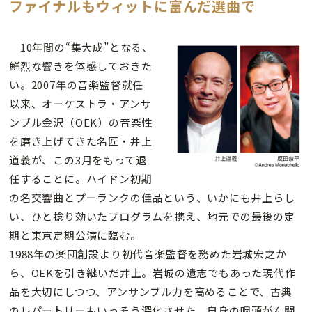
ファイナルもウィットに富んだ選曲で
10年間の“集大成”となる、
鮮烈な響きを体感しておきた
い。2007年の音楽監督就任
以来、オーケストラ・アンサ
ンブル金沢（OEK）の音楽性
を磨き上げてきた名匠・井上
道義が、この3月をもって退
任することに。ハイドン初期
の名交響曲とプーランクの佳品という、いかにも井上らし
い、ひと捻り効いたプログラムを携え、地元での最後の定
期と東京定期公演に臨む。
1988年の楽団創設より初代音楽監督を務めた岩城宏之か
ら、OEKを引き継いだ井上。岩城の遺志でもあった現代作
品を大切にしつつ、アンサンブル力を高めることで、古典
のレパートリーもいっそう深化させた。自身の咽頭がん闘