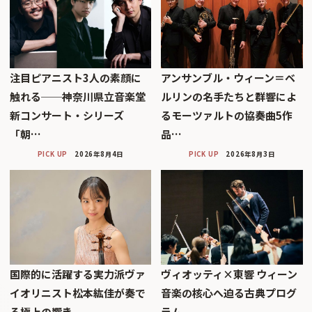
注目ピアニスト3人の素顔に
アンサンブル・ウィーン＝ベ
触れる──神奈川県立音楽堂
ルリンの名手たちと群響によ
新コンサート・シリーズ
るモーツァルトの協奏曲5作
「朝…
品…
PICK UP
2026年8月4日
PICK UP
2026年8月3日
国際的に活躍する実力派ヴァ
ヴィオッティ×東響 ウィーン
イオリニスト松本紘佳が奏で
音楽の核心へ迫る古典プログ
る極上の響き
ラム