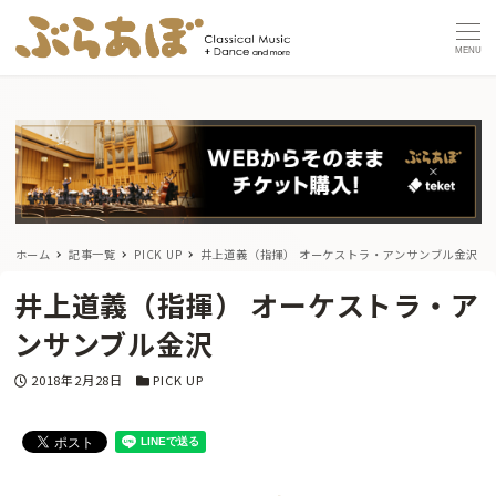
MENU
ホーム
記事一覧
PICK UP
井上道義（指揮） オーケストラ・アンサンブル金沢
井上道義（指揮） オーケストラ・ア
ンサンブル金沢
投稿日
カテゴリー
2018年2月28日
PICK UP