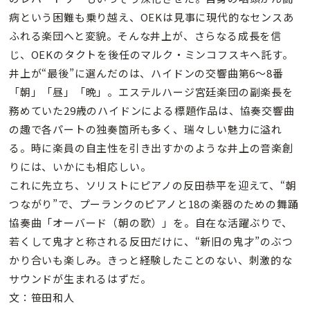
病という困難も乗り越え、OEKは見事に現代的なセンスあ
ふれる楽団へと変貌。そんな井上が、さらなる成長を信
じ、OEKのタクトを後任のマルク・ミンコフスキへ託す。
井上が“最後”に選んだのは、ハイドンの交響曲第6〜8番
「朝」「昼」「晩」。エステルハージ宮廷楽団の副楽長を
務めていた29歳のハイドンによる標題作品は、協奏交響曲
の趣で各パートの独奏箇所も多く、瑞々しい魅力に溢れ
る。時に楽員の自主性を引き出すかのような井上の音楽創
りには、いかにも相応しい。
これに先立ち、ソリストにピアノの反田恭平を迎えて、“朝
つながり”で、プーランクのピアノと18の楽器のための舞踊
協奏曲「オーバード（朝の歌）」を。自在な活躍ぶりで、
若くして鬼才と称される反田だけに、“新旧の鬼才”のぶつ
かり合いも楽しみ。きっと経験したことのない、刺激的な
サウンドが生まれるはずだ。
文：笹田和人