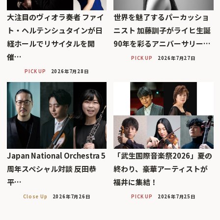
大注目のヴィオラ奏者 ファイ
世界を魅了するパーカッショ
ト・ヘルテンシュタインが日
ニスト 加藤訓子がライヒ生誕
経ホールでリサイタルを開
90年を彩るアニバーサリー…
催…
PICK UP
2026年7月27日
PICK UP
2026年7月28日
Japan National Orchestra 5
「武生国際音楽祭2026」――夏の
周年スペシャル対談 反田恭
終わり、豪華アーティストが
平…
福井に集結！
Close Up
2026年7月26日
PICK UP
2026年7月25日