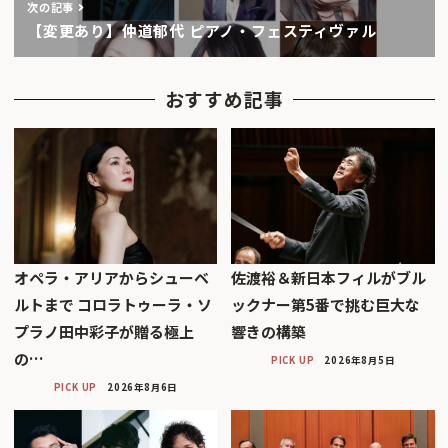
次の記事
【変更あり】仲道郁代 ピアノ・フェスティヴァル
おすすめ記事
オペラ・アリアからシューベ
佐渡裕＆新日本フィルがブル
ルトまで コロラトゥーラ・ソ
ックナー第5番で挑む巨大な
プラノ田中彩子が贈る極上
響きの構築
の…
PICK UP
2026年8月5日
PICK UP
2026年8月6日