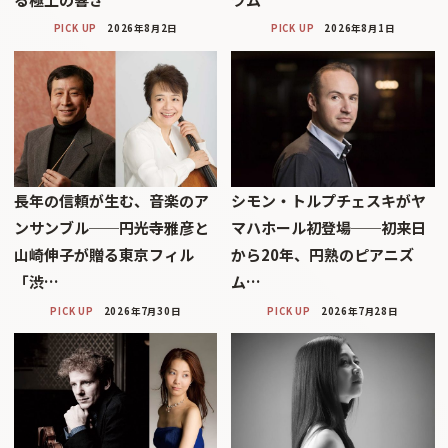
PICK UP
2026年8月2日
PICK UP
2026年8月1日
長年の信頼が生む、音楽のア
シモン・トルプチェスキがヤ
ンサンブル──円光寺雅彦と
マハホール初登場──初来日
山崎伸子が贈る東京フィル
から20年、円熟のピアニズ
「渋…
ム…
PICK UP
2026年7月30日
PICK UP
2026年7月28日