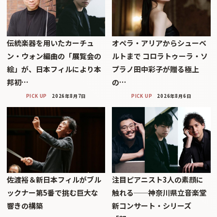
伝統楽器を用いたカーチュ
オペラ・アリアからシューベ
ン・ウォン編曲の「展覧会の
ルトまで コロラトゥーラ・ソ
絵」が、日本フィルにより本
プラノ田中彩子が贈る極上
邦初…
の…
PICK UP
2026年8月7日
PICK UP
2026年8月6日
佐渡裕＆新日本フィルがブル
注目ピアニスト3人の素顔に
ックナー第5番で挑む巨大な
触れる──神奈川県立音楽堂
響きの構築
新コンサート・シリーズ