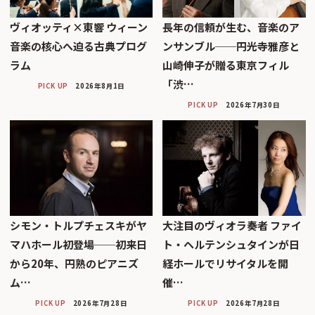
ヴィオッティ×東響 ウィーン
長年の信頼が生む、音楽のア
音楽の核心へ迫る古典プログ
ンサンブル──円光寺雅彦と
ラム
山崎伸子が贈る東京フィル
「渋…
PICK UP
2026年8月1日
PICK UP
2026年7月30日
シモン・トルプチェスキがヤ
大注目のヴィオラ奏者 ファイ
マハホール初登場──初来日
ト・ヘルテンシュタインが日
から20年、円熟のピアニズ
経ホールでリサイタルを開
ム…
催…
PICK UP
2026年7月28日
PICK UP
2026年7月28日