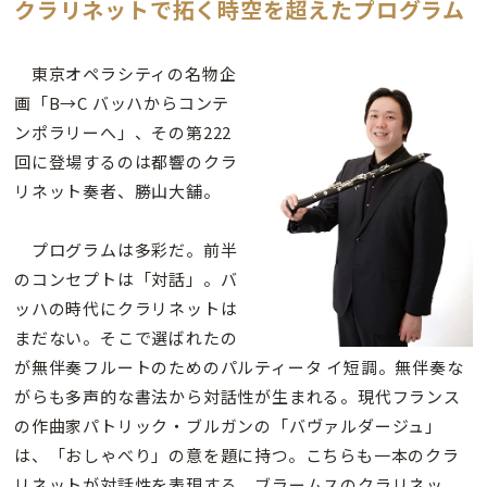
クラリネットで拓く時空を超えたプログラム
東京オペラシティの名物企
画「B→C バッハからコンテ
ンポラリーへ」、その第222
回に登場するのは都響のクラ
リネット奏者、勝山大舗。
プログラムは多彩だ。前半
のコンセプトは「対話」。バ
ッハの時代にクラリネットは
まだない。そこで選ばれたの
が無伴奏フルートのためのパルティータ イ短調。無伴奏な
がらも多声的な書法から対話性が生まれる。現代フランス
の作曲家パトリック・ブルガンの「バヴァルダージュ」
は、「おしゃべり」の意を題に持つ。こちらも一本のクラ
リネットが対話性を表現する。ブラームスのクラリネッ