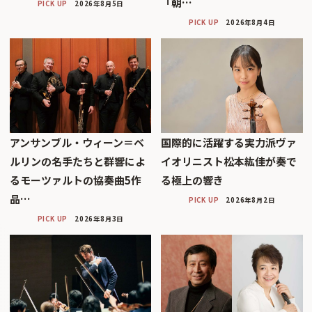
「朝…
PICK UP
2026年8月5日
PICK UP
2026年8月4日
アンサンブル・ウィーン＝ベ
国際的に活躍する実力派ヴァ
ルリンの名手たちと群響によ
イオリニスト松本紘佳が奏で
るモーツァルトの協奏曲5作
る極上の響き
品…
PICK UP
2026年8月2日
PICK UP
2026年8月3日