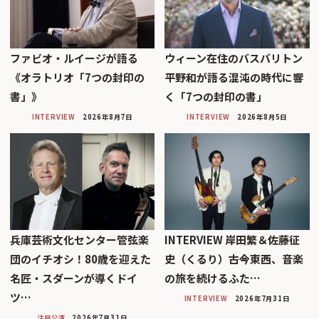
ファビオ・ルイージが語る
ウィーン在住のバスバリトン
《オラトリオ「7つの封印の
平野和が語る混沌の時代に響
書」》
く「7つの封印の書」
INTERVIEW
2026年8月7日
INTERVIEW
2026年8月5日
兵庫芸術文化センター管弦楽
INTERVIEW 岸田繁＆佐藤征
団のイチオシ！80歳を迎えた
史（くるり）――古今東西、音楽
名匠・スダーンが導くドイ
の旅を続けるふた…
ツ…
INTERVIEW
2026年7月31日
注目公演
2026年7月31日