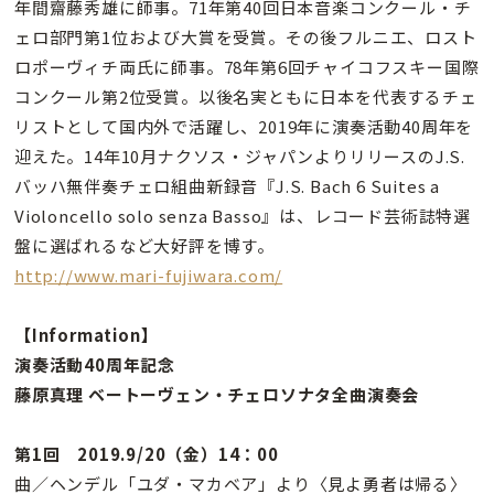
年間齋藤秀雄に師事。71年第40回日本音楽コンクール・チ
ェロ部門第1位および大賞を受賞。その後フルニエ、ロスト
ロポーヴィチ両氏に師事。78年第6回チャイコフスキー国際
コンクール第2位受賞。以後名実ともに日本を代表するチェ
リストとして国内外で活躍し、2019年に演奏活動40周年を
迎えた。14年10月ナクソス・ジャパンよりリリースのJ.S.
バッハ無伴奏チェロ組曲新録音『J.S. Bach 6 Suites a
Violoncello solo senza Basso』は、レコード芸術誌特選
盤に選ばれるなど大好評を博す。
http://www.mari-fujiwara.com/
【Information】
演奏活動40周年記念
藤原真理 ベートーヴェン・チェロソナタ全曲演奏会
第1回 2019.9/20（金）14：00
曲／ヘンデル「ユダ・マカベア」より〈見よ勇者は帰る〉