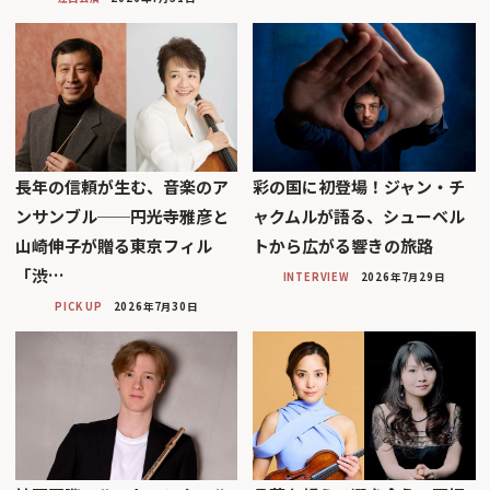
長年の信頼が生む、音楽のア
彩の国に初登場！ジャン・チ
ンサンブル──円光寺雅彦と
ャクムルが語る、シューベル
山崎伸子が贈る東京フィル
トから広がる響きの旅路
「渋…
INTERVIEW
2026年7月29日
PICK UP
2026年7月30日