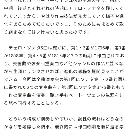
ですけれどね。ベートーヴェンは彼の生涯の中で、初期、
中期、後期とそれぞれの時期にチェロ・ソナタを残してく
れていますから、やはり作曲技法が充実していく様子や進
化をあらためて知りたいですし、そのためにもまとめて取
り組まなくてはいけないと思ったのです」
チェロ・ソナタ5曲は確かに、第1・2番が1796年、第3番
が1808年、第4・5番が1815年と3つの時期に作曲されてお
り、交響曲や弦楽四重奏曲など他ジャンルの作品と並べな
がら生涯とリンクさせれば、進化の過程を垣間見ることが
できる。今回は全曲演奏会の第1回にソナタ第1・2番と同年
に書かれた2つの変奏曲を、第2回にソナタ第3〜5番ともう
一作の変奏曲を演奏。聴き手もベートーヴェンの生涯を辿
る旅へ同行することになる。
「どういう構成が演奏しやすいか、調性の流れはどうなの
かなどを考慮した結果、最終的には作曲時期を順に辿る素