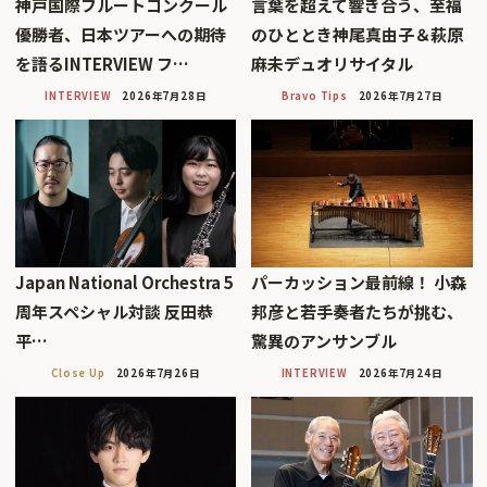
神戸国際フルートコンクール
言葉を超えて響き合う、至福
優勝者、日本ツアーへの期待
のひととき神尾真由子＆萩原
を語るINTERVIEW フ…
麻未デュオリサイタル
INTERVIEW
2026年7月28日
Bravo Tips
2026年7月27日
Japan National Orchestra 5
パーカッション最前線！ 小森
周年スペシャル対談 反田恭
邦彦と若手奏者たちが挑む、
平…
驚異のアンサンブル
Close Up
2026年7月26日
INTERVIEW
2026年7月24日