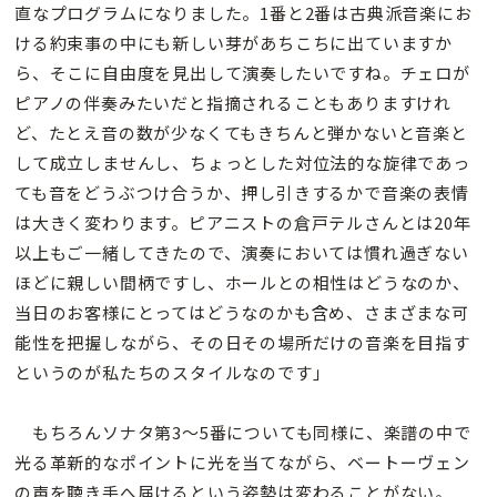
直なプログラムになりました。1番と2番は古典派音楽にお
ける約束事の中にも新しい芽があちこちに出ていますか
ら、そこに自由度を見出して演奏したいですね。チェロが
ピアノの伴奏みたいだと指摘されることもありますけれ
ど、たとえ音の数が少なくてもきちんと弾かないと音楽と
して成立しませんし、ちょっとした対位法的な旋律であっ
ても音をどうぶつけ合うか、押し引きするかで音楽の表情
は大きく変わります。ピアニストの倉戸テルさんとは20年
以上もご一緒してきたので、演奏においては慣れ過ぎない
ほどに親しい間柄ですし、ホールとの相性はどうなのか、
当日のお客様にとってはどうなのかも含め、さまざまな可
能性を把握しながら、その日その場所だけの音楽を目指す
というのが私たちのスタイルなのです」
もちろんソナタ第3〜5番についても同様に、楽譜の中で
光る革新的なポイントに光を当てながら、ベートーヴェン
の声を聴き手へ届けるという姿勢は変わることがない。