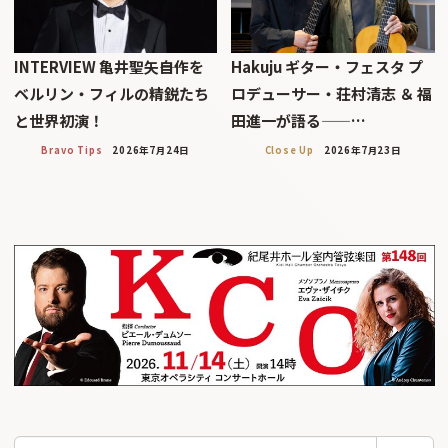
INTERVIEW 亀井聖矢――自作を
Hakuju ギター・フェスタ プ
ベルリン・フィルの精鋭たち
ロデューサー・荘村清志 ＆ 福
と世界初演！
田進一が語る——…
Bravo Tips
2026年7月24日
Close Up
2026年7月23日
検