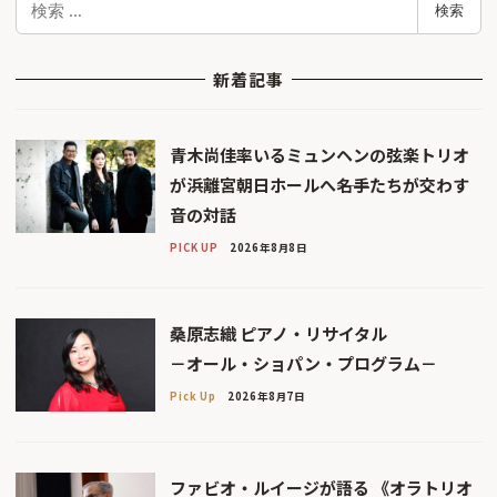
検索
索
新着記事
青木尚佳率いるミュンヘンの弦楽トリオ
が浜離宮朝日ホールへ――名手たちが交わす
音の対話
PICK UP
2026年8月8日
桑原志織 ピアノ・リサイタル
－オール・ショパン・プログラム－
Pick Up
2026年8月7日
ファビオ・ルイージが語る 《オラトリオ