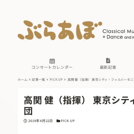
ニュース
ヤマハホ
番組一覧
東京・関
ぶらあぼ
現場のプ
古楽とそ
無料ライ
あ
か
過去の連
コンサートカレンダー
最新記事
ホーム
記事一覧
PICK UP
高関 健（指揮） 東京シティ・フィルハーモ
ニュース
ヤマハホ
番組一覧
東京・関
ぶらあぼ
高関 健（指揮） 東京シ
現場のプ
古楽とそ
無料ライ
あ
か
団
過去の連
投稿日
カテゴリー
2019年4月22日
PICK UP