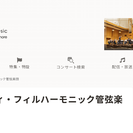
ール
（毎月更新）
東
電子版（無料・月刊）
トピックス
関西
フェスタサマーミューザKAWASAKI 2026
北海道・東北
注目公演
配布場所
インタビュー
中部
定期購読
中国・四国
CD新譜
N響＆東響 《7つ
九州・沖縄
書籍近刊
ロが推す！間違いないオーケストラコンサート
過去の特集
の先と
ブ配信スケジュール
さ
オーケストラの楽屋から
た
な
有料ライブ配信スケジュール
は
ま
や
海の向こうの音楽家
ら
わ
Aからの
載
特集・特設
配信・放送
コンサート検索
ニック管弦楽団
ール
（毎月更新）
東
電子版（無料・月刊）
トピックス
関西
フェスタサマーミューザKAWASAKI 2026
北海道・東北
注目公演
配布場所
インタビュー
中部
定期購読
中国・四国
CD新譜
N響＆東響 《7つ
九州・沖縄
書籍近刊
ティ・フィルハーモニック管弦楽
ロが推す！間違いないオーケストラコンサート
過去の特集
の先と
ブ配信スケジュール
さ
オーケストラの楽屋から
た
な
有料ライブ配信スケジュール
は
ま
や
海の向こうの音楽家
ら
わ
Aからの
載