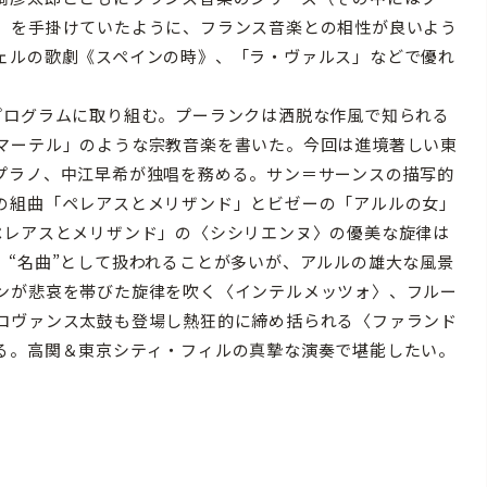
）を手掛けていたように、フランス音楽との相性が良いよう
ェルの歌劇《スペインの時》、「ラ・ヴァルス」などで優れ
プログラムに取り組む。プーランクは洒脱な作風で知られる
マーテル」のような宗教音楽を書いた。今回は進境著しい東
プラノ、中江早希が独唱を務める。サン＝サーンスの描写的
の組曲「ペレアスとメリザンド」とビゼーの「アルルの女」
ペレアスとメリザンド」の〈シシリエンヌ〉の優美な旋律は
、“名曲”として扱われることが多いが、アルルの雄大な風景
ンが悲哀を帯びた旋律を吹く〈インテルメッツォ〉、フルー
ロヴァンス太鼓も登場し熱狂的に締め括られる〈ファランド
る。高関＆東京シティ・フィルの真摯な演奏で堪能したい。