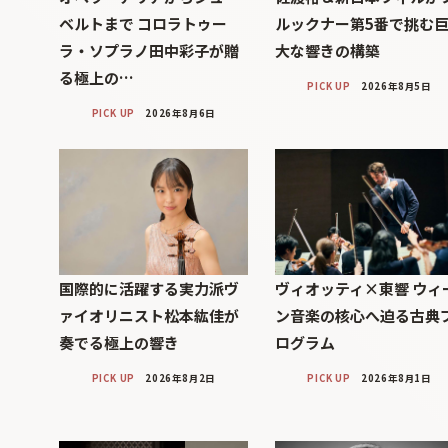
ベルトまで コロラトゥー
ルックナー第5番で挑む
ラ・ソプラノ田中彩子が贈
大な響きの構築
る極上の…
PICK UP
2026年8月5日
PICK UP
2026年8月6日
国際的に活躍する実力派ヴ
ヴィオッティ×東響 ウィ
ァイオリニスト松本紘佳が
ン音楽の核心へ迫る古典
奏でる極上の響き
ログラム
PICK UP
2026年8月2日
PICK UP
2026年8月1日