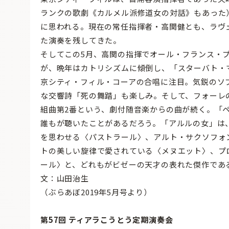
ランクの歌劇《カルメル派修道女の対話》もあった
に思われる。現在の常任指揮者・高関健とも、ラヴ
た演奏を残してきた。
そしてこの5月、高関の指揮でオール・フランス・
が、晩年はカトリシズムに傾倒し、「スターバト・
京シティ・フィル・コーアの合唱に注目。気鋭のソ
な交響詩「死の舞踏」も楽しみ。そして、フォーレ
組曲第2番という、劇付随音楽からの曲が続く。「
誰もが聴いたことがあるだろう。「アルルの女」は
を思わせる〈パストラール〉、アルト・サクソフォ
トの美しい旋律で愛されている〈メヌエット〉、プ
ール〉と、どれもがビゼーの天才の表れた傑作であ
文：山田治生
（ぶらあぼ2019年5月号より）
第57回 ティアラこうとう定期演奏会