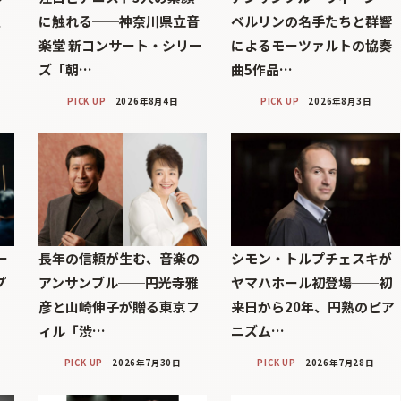
巨
に触れる──神奈川県立音
ベルリンの名手たちと群響
楽堂 新コンサート・シリー
によるモーツァルトの協奏
ズ「朝…
曲5作品…
PICK UP
2026年8月4日
PICK UP
2026年8月3日
ー
長年の信頼が生む、音楽の
シモン・トルプチェスキが
プ
アンサンブル──円光寺雅
ヤマハホール初登場──初
彦と山崎伸子が贈る東京フ
来日から20年、円熟のピア
ィル「渋…
ニズム…
PICK UP
2026年7月30日
PICK UP
2026年7月28日