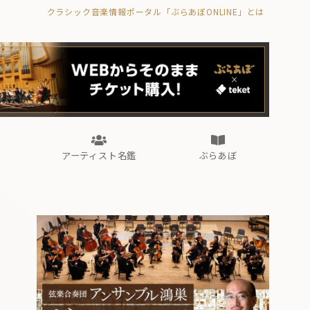
クラシック音楽情報ポータル「ぶらあぼONLINE」とは
の封印の書》
海外公演
FROM編集部
眺望
ぶらあぼブラス！
フォルテピアノ・オデッセイ
アーティスト名鑑
ぶらあぼ
の封印の書》
海外公演
FROM編集部
眺望
ぶらあぼブラス！
フォルテピアノ・オデッセイ