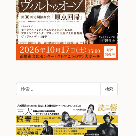
検
検索
索