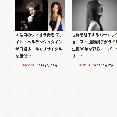
大注目のヴィオラ奏者 ファ
世界を魅了するパーカッ
イト・ヘルテンシュタイン
ョニスト 加藤訓子がライ
が日経ホールでリサイタル
生誕90年を彩るアニバー
を開催…
リー…
PICK UP
2026年7月28日
PICK UP
2026年7月27日