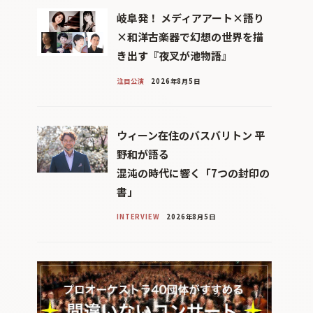
岐阜発！ メディアアート×語り
×和洋古楽器で幻想の世界を描
き出す『夜叉が池物語』
注目公演
2026年8月5日
ウィーン在住のバスバリトン 平
野和が語る
混沌の時代に響く「7つの封印の
書」
INTERVIEW
2026年8月5日