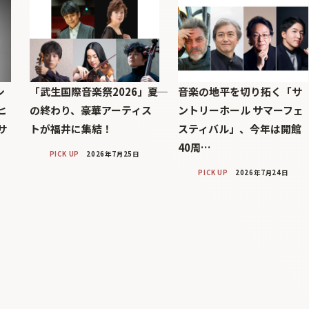
シ
「武生国際音楽祭2026」――夏
音楽の地平を切り拓く「サ
ヒ
の終わり、豪華アーティス
ントリーホール サマーフェ
サ
トが福井に集結！
スティバル」、今年は開館
40周…
PICK UP
2026年7月25日
PICK UP
2026年7月24日