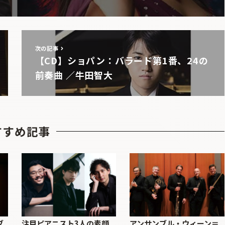
次の記事
【CD】ショパン：バラード第1番、24の
前奏曲 ／牛田智大
すすめ記事
ブ
注目ピアニスト3人の素顔
アンサンブル・ウィーン＝