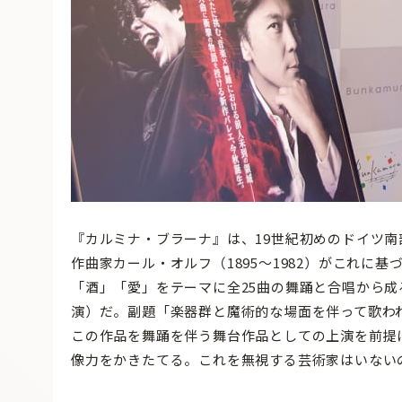
『カルミナ・ブラーナ』は、19世紀初めのドイツ
作曲家カール・オルフ（1895〜1982）がこれに
「酒」「愛」をテーマに全25曲の舞踊と合唱から成る
演）だ。副題「楽器群と魔術的な場面を伴って歌わ
この作品を舞踊を伴う舞台作品としての上演を前提
像力をかきたてる。これを無視する芸術家はいない