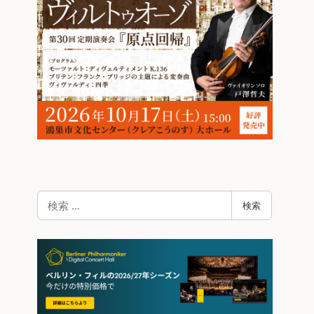
検
検索
索