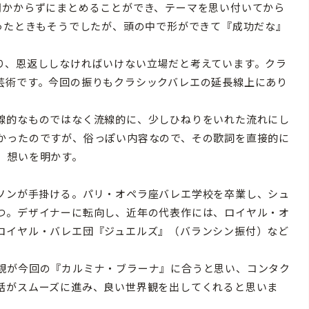
間かからずにまとめることができ、テーマを思い付いてから
創ったときもそうでしたが、頭の中で形ができて『成功だな』
り、恩返ししなければいけない立場だと考えています。クラ
芸術です。今回の振りもクラシックバレエの延長線上にあり
線的なものではなく流線的に、少しひねりをいれた流れにし
かったのですが、俗っぽい内容なので、その歌詞を直接的に
」想いを明かす。
ソンが手掛ける。パリ・オペラ座バレエ学校を卒業し、シュ
つ。デザイナーに転向し、近年の代表作には、ロイヤル・オ
ロイヤル・バレエ団『ジュエルズ』（バランシン振付）など
観が今回の『カルミナ・ブラーナ』に合うと思い、コンタク
話がスムーズに進み、良い世界観を出してくれると思いま