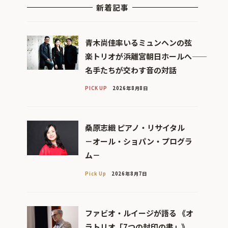
新着記事
青木尚佳率いるミュンヘンの弦
楽トリオが浜離宮朝日ホールへ――
名手たちが交わす音の対話
PICK UP
2026年8月8日
桑原志織 ピアノ・リサイタル
－オール・ショパン・プログラ
ム－
Pick Up
2026年8月7日
ファビオ・ルイージが語る 《オ
ラトリオ「7つの封印の書」》