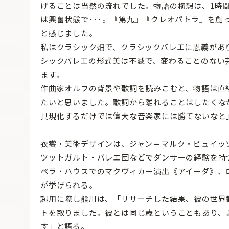
げることは当然の流れでした。物語の構想は、1時
は興奮状態で･･･。『第九』『クレオパトラ』を
と感じました。
私はクラシック畑で、クラシックバレエに恩義があ
シックバレエの形式美は不滅で、変わることのない
ます。
作曲家オルフの背景や歌詞を読みこむと、物語は直
たいと思いました。歌詞から離れることはしたくな
具現化するだけでは偉大な音楽家には勝てないなと
衣裳・美術デザインは、ジャン＝マルク・ピュイッ
ツットガルト・バレエ団などでダンサーの経験を持
ペラ・ハウスでのマクヴィカー演出《アイーダ》、
が挙げられる。
起用に際し熊川は、「リサーチした結果、彼の世界
トを取りました。彼とは同じ歳ということもあり、
す」と語る。