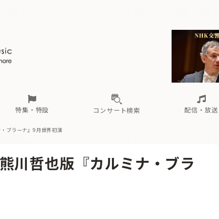
ール
（毎月更新）
東
電子版（無料・月刊）
トピックス
関西
フェスタサマーミューザKAWASAKI 2026
北海道・東北
注目公演
配布場所
インタビュー
中部
定期購読
中国・四国
CD新譜
N響＆東響 《7つ
九州・沖縄
書籍近刊
ロが推す！間違いないオーケストラコンサート
過去の特集
の先と
ブ配信スケジュール
さ
オーケストラの楽屋から
た
な
有料ライブ配信スケジュール
は
ま
や
海の向こうの音楽家
ら
わ
Aからの
載
特集・特設
配信・放送
コンサート検索
・ブラーナ』9月世界初演
ール
（毎月更新）
東
電子版（無料・月刊）
トピックス
関西
フェスタサマーミューザKAWASAKI 2026
北海道・東北
注目公演
配布場所
インタビュー
中部
定期購読
中国・四国
CD新譜
N響＆東響 《7つ
九州・沖縄
書籍近刊
熊川哲也版『カルミナ・ブラ
ロが推す！間違いないオーケストラコンサート
過去の特集
の先と
ブ配信スケジュール
さ
オーケストラの楽屋から
た
な
有料ライブ配信スケジュール
は
ま
や
海の向こうの音楽家
ら
わ
Aからの
載