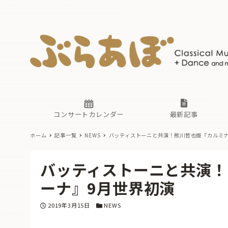
ニュース
ヤマハホ
番組一覧
東京・関
ぶらあぼ
現場のプ
古楽とそ
無料ライ
あ
か
過去の連
コンサートカレンダー
最新記事
ホーム
記事一覧
NEWS
バッティストーニと共演！熊川哲也版『カルミナ
ニュース
ヤマハホ
番組一覧
東京・関
ぶらあぼ
バッティストーニと共演！
現場のプ
古楽とそ
無料ライ
あ
か
ーナ』9月世界初演
過去の連
投稿日
カテゴリー
2019年3月15日
NEWS