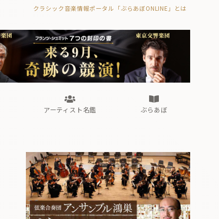
クラシック音楽情報ポータル「ぶらあぼONLINE」とは
の封印の書》
海外公演
FROM編集部
眺望
ぶらあぼブラス！
フォルテピアノ・オデッセイ
アーティスト名鑑
ぶらあぼ
の封印の書》
海外公演
FROM編集部
眺望
ぶらあぼブラス！
フォルテピアノ・オデッセイ