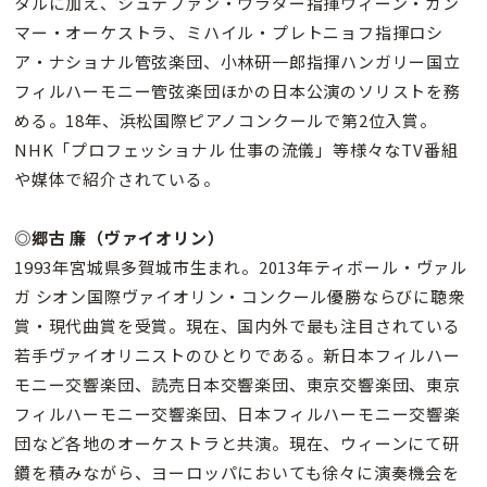
タルに加え、シュテファン・ヴラダー指揮ウィーン・カン
マー・オーケストラ、ミハイル・プレトニョフ指揮ロシ
ア・ナショナル管弦楽団、小林研一郎指揮ハンガリー国立
フィルハーモニー管弦楽団ほかの日本公演のソリストを務
める。18年、浜松国際ピアノコンクールで第2位入賞。
NHK「プロフェッショナル 仕事の流儀」等様々なTV番組
や媒体で紹介されている。
◎郷古 廉（ヴァイオリン）
1993年宮城県多賀城市生まれ。2013年ティボール・ヴァル
ガ シオン国際ヴァイオリン・コンクール優勝ならびに聴衆
賞・現代曲賞を受賞。現在、国内外で最も注目されている
若手ヴァイオリニストのひとりである。新日本フィルハー
モニー交響楽団、読売日本交響楽団、東京交響楽団、東京
フィルハーモニー交響楽団、日本フィルハーモニー交響楽
団など各地のオーケストラと共演。現在、ウィーンにて研
鑽を積みながら、ヨーロッパにおいても徐々に演奏機会を