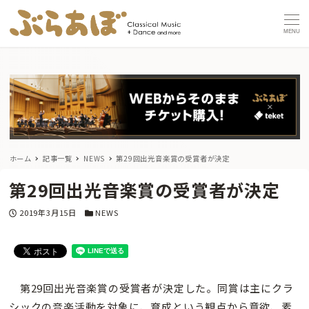
MENU
ホーム
記事一覧
NEWS
第29回出光音楽賞の受賞者が決定
第29回出光音楽賞の受賞者が決定
投稿日
カテゴリー
2019年3月15日
NEWS
第29回出光音楽賞の受賞者が決定した。同賞は主にクラ
シックの音楽活動を対象に、育成という観点から意欲、素