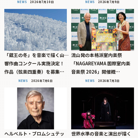
NEWS
2026年7月10日
NEWS
2026年7月9日
「蔵王の冬」を音楽で描く――山
流山発の本格派室内楽祭
響作曲コンクール実施決定！
「NAGAREYAMA 国際室内楽
作品（弦楽四重奏）を募集…
音楽祭 2026」開催概…
NEWS
2026年7月6日
NEWS
2026年7月3日
ヘルベルト・ブロムシュテッ
世界水準の音楽と演出が描く