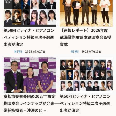
第50回ピティナ・ピアノコン
【速報レポート】2026年度
ペティション特級三次予選進
武満徹作曲賞 本選演奏会＆授
出者が決定
賞式
NEWS
2026年7月27日
NEWS
2026年7月13日
京都市交響楽団の2027年度定
第50回ピティナ・ピアノコン
期演奏会ラインナップが発表――
ペティション特級二次予選進
常任指揮者・沖澤のど…
出者が決定