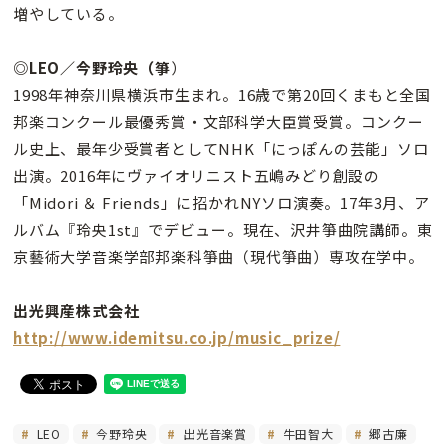
増やしている。
◎LEO／今野玲央（箏
）
1998年神奈川県横浜市生まれ。16歳で第20回くまもと全国
邦楽コンクール最優秀賞・文部科学大臣賞受賞。コンクー
ル史上、最年少受賞者としてNHK「にっぽんの芸能」ソロ
出演。2016年にヴァイオリニスト五嶋みどり創設の
「Midori ＆ Friends」に招かれNYソロ演奏。17年3月、ア
ルバム『玲央1st』でデビュー。現在、沢井箏曲院講師。東
京藝術大学音楽学部邦楽科箏曲（現代箏曲）専攻在学中。
出光興産株式会社
http://www.idemitsu.co.jp/music_prize/
LEO
今野玲央
出光音楽賞
牛田智大
郷古廉