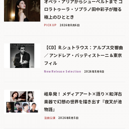
オペラ・アリアからシューベルトまで コ
ロラトゥーラ・ソプラノ田中彩子が贈る
極上のひととき
PICK UP
2026年8月6日
【CD】R.シュトラウス：アルプス交響曲
／ アンドレア・バッティストーニ＆東京
フィル
New Release Selection
2026年8月6日
岐阜発！ メディアアート×語り×和洋古
楽器で幻想の世界を描き出す『夜叉が池
物語』
注目公演
2026年8月5日