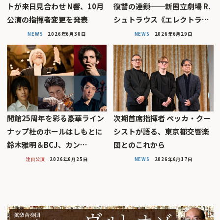
トが来日見合わせ N響、10月
復讐の連鎖──新国立劇場 R.
公演の指揮者変更を発表
シュトラウス《エレクトラ…
NEWS
2026年6月30日
NEWS
2026年6月29日
開館25周年を彩る豪華ライン
次期首席指揮者 ペッカ・クー
ナップ――杜のホールはしもとに
シストが語る、東京都交響楽
鈴木雅明＆BCJ、カン…
団とのこれから
注目公演
2026年6月25日
NEWS
2026年6月17日