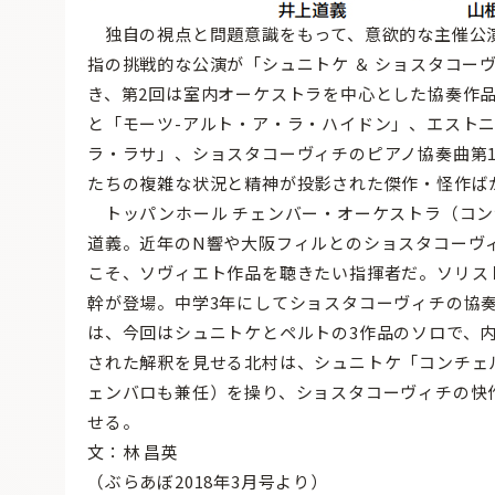
独自の視点と問題意識をもって、意欲的な主催公
指の挑戦的な公演が「シュニトケ ＆ ショスタコー
き、第2回は室内オーケストラを中心とした協奏作
と「モーツ-アルト・ア・ラ・ハイドン」、エスト
ラ・ラサ」、ショスタコーヴィチのピアノ協奏曲第
たちの複雑な状況と精神が投影された傑作・怪作ば
トッパンホール チェンバー・オーケストラ（コン
道義。近年のN響や大阪フィルとのショスタコーヴ
こそ、ソヴィエト作品を聴きたい指揮者だ。ソリス
幹が登場。中学3年にしてショスタコーヴィチの協奏
は、今回はシュニトケとペルトの3作品のソロで、
された解釈を見せる北村は、シュニトケ「コンチェ
ェンバロも兼任）を操り、ショスタコーヴィチの快
せる。
文：林 昌英
（ぶらあぼ2018年3月号より）