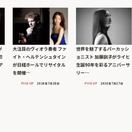
が
大注目のヴィオラ奏者 ファ
世界を魅了するパーカッシ
初
イト・ヘルテンシュタイン
ョニスト 加藤訓子がライヒ
ア
が日経ホールでリサイタル
生誕90年を彩るアニバーサ
を開催…
リー…
PICK UP
2026年7月28日
PICK UP
2026年7月27日