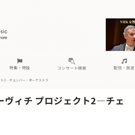
ール
（毎月更新）
東
電子版（無料・月刊）
トピックス
関西
フェスタサマーミューザKAWASAKI 2026
北海道・東北
注目公演
配布場所
インタビュー
中部
定期購読
中国・四国
CD新譜
N響＆東響 《7つ
九州・沖縄
書籍近刊
ロが推す！間違いないオーケストラコンサート
過去の特集
の先と
ブ配信スケジュール
さ
オーケストラの楽屋から
た
な
有料ライブ配信スケジュール
は
ま
や
海の向こうの音楽家
ら
わ
Aからの
載
特集・特設
配信・放送
コンサート検索
クト2―チェンバー・オーケストラ
ール
（毎月更新）
東
電子版（無料・月刊）
トピックス
関西
フェスタサマーミューザKAWASAKI 2026
北海道・東北
注目公演
配布場所
インタビュー
中部
定期購読
中国・四国
CD新譜
N響＆東響 《7つ
九州・沖縄
書籍近刊
ーヴィチ プロジェクト2―チェ
ロが推す！間違いないオーケストラコンサート
過去の特集
の先と
ブ配信スケジュール
さ
オーケストラの楽屋から
た
な
有料ライブ配信スケジュール
は
ま
や
海の向こうの音楽家
ら
わ
Aからの
載