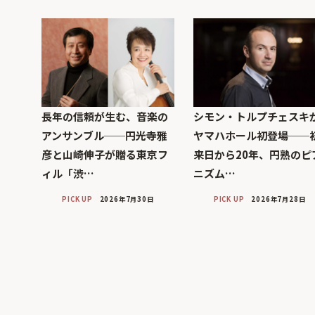
長年の信頼が生む、音楽の
シモン・トルプチェスキ
アンサンブル──円光寺雅
ヤマハホール初登場──
彦と山崎伸子が贈る東京フ
来日から20年、円熟のピ
ィル「渋…
ニズム…
PICK UP
2026年7月30日
PICK UP
2026年7月28日