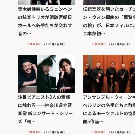
青木尚佳率いるミュンヘン
伝統楽器を用いたカーチ
の弦楽トリオが浜離宮朝日
ン・ウォン編曲の「展覧
ホールへ――名手たちが交わす
の絵」が、日本フィルに
音の…
り本邦初…
PICK UP
2026年8月8日
PICK UP
2026年8月7日
注目ピアニスト3人の素顔
アンサンブル・ウィーン
に触れる──神奈川県立音
ベルリンの名手たちと群
楽堂 新コンサート・シリー
によるモーツァルトの協
ズ「朝…
曲5作品…
PICK UP
2026年8月4日
PICK UP
2026年8月3日