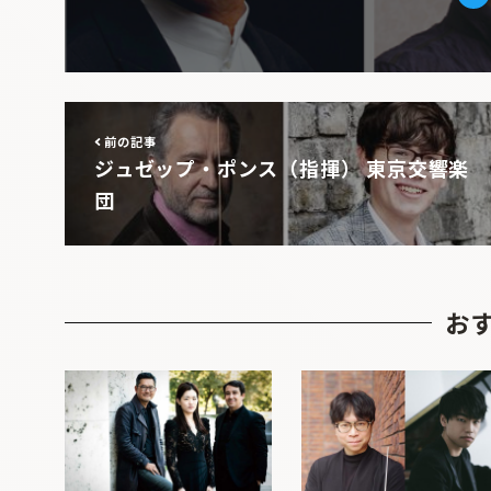
Tw
前の記事
ジュゼップ・ポンス（指揮） 東京交響楽
団
お