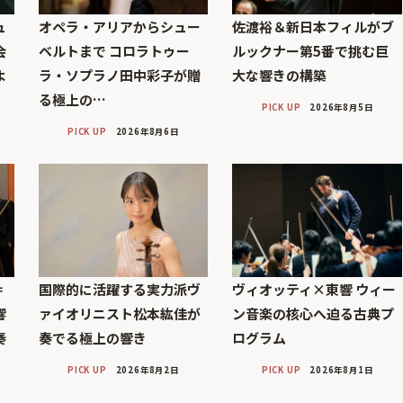
ュ
オペラ・アリアからシュー
佐渡裕＆新日本フィルがブ
会
ベルトまで コロラトゥー
ルックナー第5番で挑む巨
よ
ラ・ソプラノ田中彩子が贈
大な響きの構築
る極上の…
PICK UP
2026年8月5日
PICK UP
2026年8月6日
＝
国際的に活躍する実力派ヴ
ヴィオッティ×東響 ウィー
響
ァイオリニスト松本紘佳が
ン音楽の核心へ迫る古典プ
奏
奏でる極上の響き
ログラム
PICK UP
2026年8月2日
PICK UP
2026年8月1日