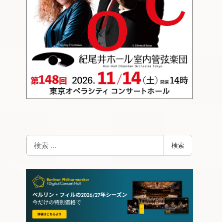
検
検索
索