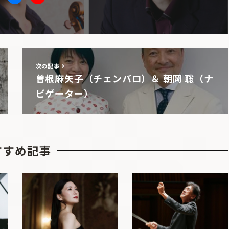
itter
facebook
Youtube
次の記事
曽根麻矢子（チェンバロ）＆ 朝岡 聡（ナ
ビゲーター）
すすめ記事