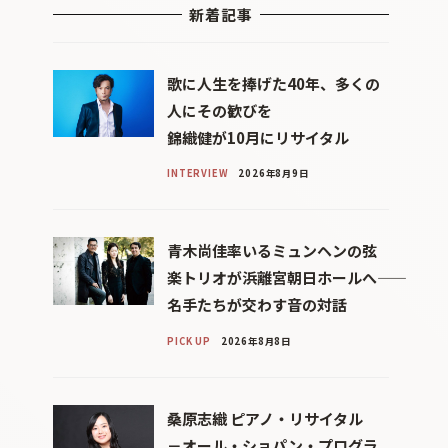
新着記事
歌に人生を捧げた40年、多くの
人にその歓びを
錦織健が10月にリサイタル
INTERVIEW
2026年8月9日
青木尚佳率いるミュンヘンの弦
楽トリオが浜離宮朝日ホールへ――
名手たちが交わす音の対話
PICK UP
2026年8月8日
桑原志織 ピアノ・リサイタル
－オール・ショパン・プログラ