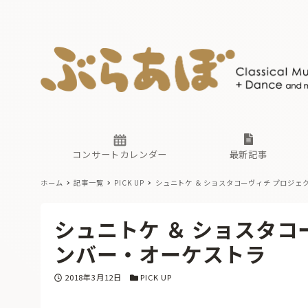
ニュース
ヤマハホ
番組一覧
東京・関
ぶらあぼ
現場のプ
古楽とそ
無料ライ
あ
か
過去の連
コンサートカレンダー
最新記事
ホーム
記事一覧
PICK UP
シュニトケ ＆ ショスタコーヴィチ プロジェ
ニュース
ヤマハホ
番組一覧
東京・関
ぶらあぼ
シュニトケ ＆ ショスタコ
現場のプ
古楽とそ
無料ライ
あ
か
ンバー・オーケストラ
過去の連
投稿日
カテゴリー
2018年3月12日
PICK UP