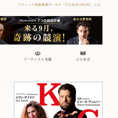
クラシック音楽情報ポータル「ぶらあぼONLINE」とは
の封印の書》
海外公演
FROM編集部
眺望
ぶらあぼブラス！
フォルテピアノ・オデッセイ
アーティスト名鑑
ぶらあぼ
の封印の書》
海外公演
FROM編集部
眺望
ぶらあぼブラス！
フォルテピアノ・オデッセイ