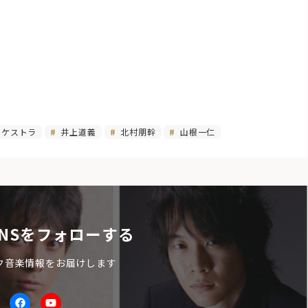
22
ーケストラ
井上道義
北村朋幹
山根一仁
NSをフォローする
ク音楽情報をお届けします