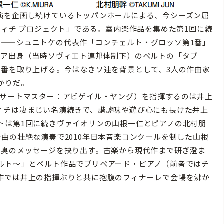
演を企画し続けているトッパンホールによる、今シーズン屈
ヴィチ プロジェクト」である。室内楽作品を集めた第1回に続
品——シュニトケの代表作「コンチェルト・グロッソ第1番」
ニア出身（当時ソヴィエト連邦体制下）のペルトの「タブ
1番を取り上げる。今はなきソ連を背景として、3人の作曲家
かりだ。
サートマスター：アビゲイル・ヤング）を指揮するのは井上
ィチは凄まじい名演続きで、諧謔味や遊び心にも長けた井上
トは第1回に続きヴァイオリンの山根一仁とピアノの北村朋
曲の壮絶な演奏で2010年日本音楽コンクールを制した山根
内奥のメッセージを抉り出す。古楽から現代作まで研ぎ澄ま
ルト〜」とペルト作品でプリペアード・ピアノ（前者ではチ
作では井上の指揮ぶりと共に抱腹のフィナーレで会場を沸か