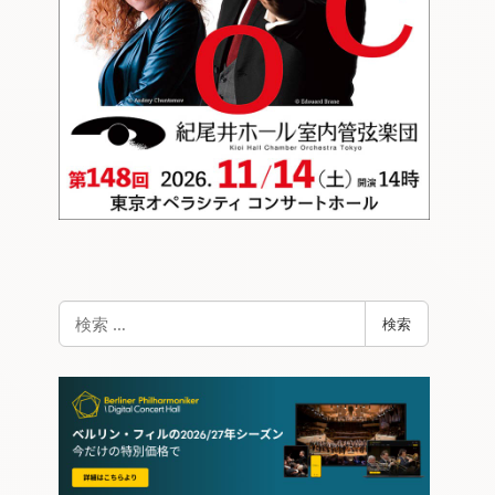
検
検索
索