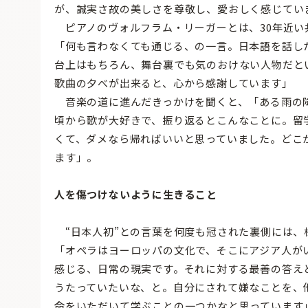
が、誠実さ故の美しさを尊敬し、愛おしく感じてい
ピアノのヴォルフラム・リーガーとは、30年近い
「何も言わなくても通じる、の一言。日本語を話し
台上はもちろん、舞台裏でも気のおけない人物だと
歌曲の夕べが出来ると、心から感謝しています」
音楽の道に進んだきっかけを聞くと、「ある雨の
頃から歌が大好きで、振り返るとこんなことに。留
くて、ダメなら帰ればいいと思っていました。どこ
ます」。
人を傷つけないように生きること
“日本人初”との言葉を何度も冠された裏側には、
「オペラはヨーロッパの文化で、そこにアジア人が
感じる、日常の現実です。それに対する最善の答え
うたっていたいな、と。自分にされて嫌なことを、
命をいただいて学ぶことの一つかなと思っています