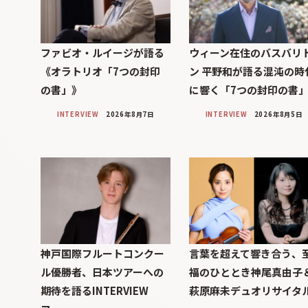
ファビオ・ルイージが語る
ウィーン在住のバスバリ
《オラトリオ「7つの封印
ン 平野和が語る混沌の時
の書」》
に響く「7つの封印の書
INTERVIEW
2026年8月7日
INTERVIEW
2026年8月5日
神戸国際フルートコンクー
言葉を超えて響き合う、
ル優勝者、日本ツアーへの
福のひととき神尾真由子
期待を語るINTERVIEW
萩原麻未デュオリサイタ