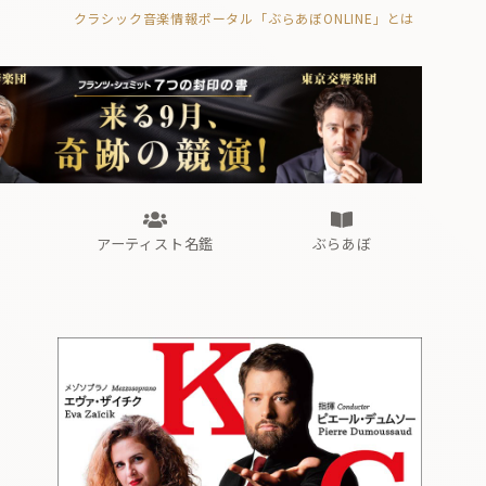
クラシック音楽情報ポータル「ぶらあぼONLINE」とは
の封印の書》
海外公演
FROM編集部
眺望
ぶらあぼブラス！
フォルテピアノ・オデッセイ
アーティスト名鑑
ぶらあぼ
の封印の書》
海外公演
FROM編集部
眺望
ぶらあぼブラス！
フォルテピアノ・オデッセイ