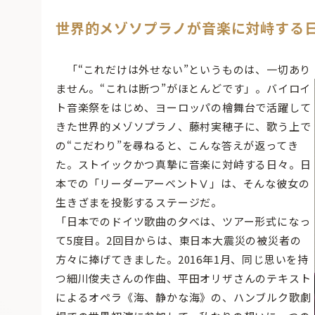
世界的メゾソプラノが音楽に対峙する
「“これだけは外せない”というものは、一切あり
ません。“これは断つ”がほとんどです」。バイロイ
ト音楽祭をはじめ、ヨーロッパの檜舞台で活躍して
きた世界的メゾソプラノ、藤村実穂子に、歌う上で
の“こだわり”を尋ねると、こんな答えが返ってき
た。ストイックかつ真摯に音楽に対峙する日々。日
本での「リーダーアーベントⅤ」は、そんな彼女の
生きざまを投影するステージだ。
「日本でのドイツ歌曲の夕べは、ツアー形式になっ
て5度目。2回目からは、東日本大震災の被災者の
方々に捧げてきました。2016年1月、同じ思いを持
つ細川俊夫さんの作曲、平田オリザさんのテキスト
によるオペラ《海、静かな海》の、ハンブルク歌劇