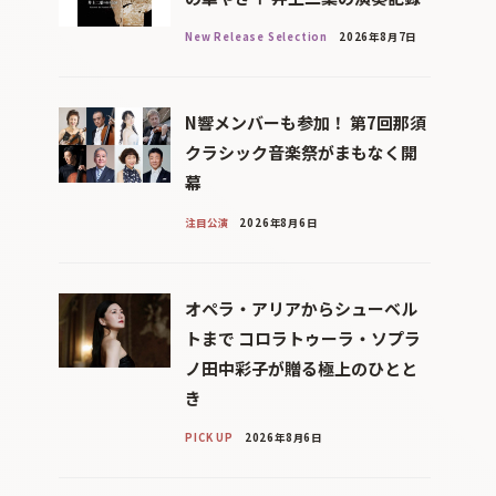
New Release Selection
2026年8月7日
N響メンバーも参加！ 第7回那須
クラシック音楽祭がまもなく開
幕
注目公演
2026年8月6日
オペラ・アリアからシューベル
トまで コロラトゥーラ・ソプラ
ノ田中彩子が贈る極上のひとと
き
PICK UP
2026年8月6日