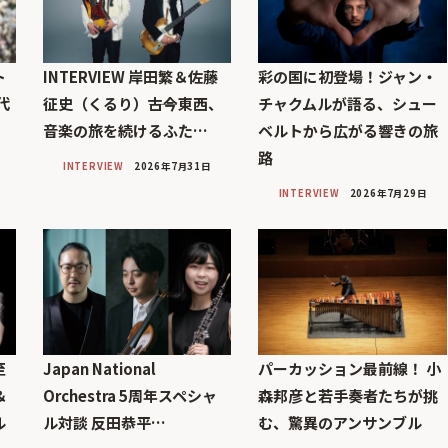
ト
INTERVIEW 岸田繁＆佐藤
彩の国に初登場！ジャン・
代
征史（くるり）――古今東西、
チャクムルが語る、シュー
」
音楽の旅を続けるふた…
ベルトから広がる響きの旅
路
INTERVIEW
2026年7月31日
INTERVIEW
2026年7月29日
至
Japan National
パーカッション最前線！ 小
＆
Orchestra 5周年スペシャ
森邦彦と若手奏者たちが挑
ル
ル対談 反田恭平…
む、驚異のアンサンブル