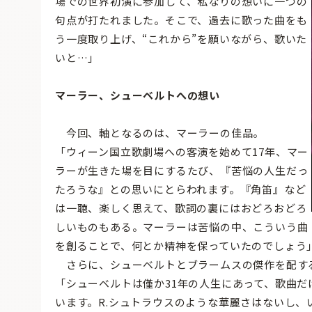
場での世界初演に参加して、私なりの想いに一つの
句点が打たれました。そこで、過去に歌った曲をも
う一度取り上げ、“これから”を願いながら、歌いた
いと…」
マーラー、シューベルトへの想い
今回、軸となるのは、マーラーの佳品。
「ウィーン国立歌劇場への客演を始めて17年、マー
ラーが生きた場を目にするたび、『苦悩の人生だっ
たろうな』との思いにとらわれます。『角笛』など
は一聴、楽しく思えて、歌詞の裏にはおどろおどろ
しいものもある。マーラーは苦悩の中、こういう曲
を創ることで、何とか精神を保っていたのでしょう
さらに、シューベルトとブラームスの傑作を配す
「シューベルトは僅か31年の人生にあって、歌曲だ
います。R.シュトラウスのような華麗さはないし