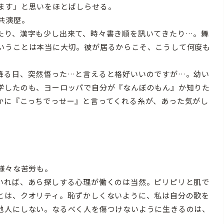
ます」と思いをほとばしらせる。
共演歴。
たり、漢字も少し出来て、時々書き順を訊いてきたり…。舞
いうことは本当に大切。彼が居るからこそ、こうして何度も
降る日、突然悟った…と言えると格好いいのですが…。幼い
学したのも、ヨーロッパで自分が『なんぼのもん』か知りた
かに『こっちでっせー』と言ってくれる糸が、あった気がし
様々な苦労も。
いれば、あら探しする心理が働くのは当然。ピリピリと肌で
とは、クオリティ。恥ずかしくないように、私は自分の歌を
他人にしない。なるべく人を傷つけないように生きるのは、
」