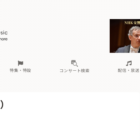
ール
（毎月更新）
東
電子版（無料・月刊）
トピックス
関西
フェスタサマーミューザKAWASAKI 2026
北海道・東北
注目公演
配布場所
インタビュー
中部
定期購読
中国・四国
CD新譜
N響＆東響 《7つ
九州・沖縄
書籍近刊
ロが推す！間違いないオーケストラコンサート
過去の特集
の先と
ブ配信スケジュール
さ
オーケストラの楽屋から
た
な
有料ライブ配信スケジュール
は
ま
や
海の向こうの音楽家
ら
わ
Aからの
載
特集・特設
配信・放送
コンサート検索
ール
（毎月更新）
東
電子版（無料・月刊）
トピックス
関西
フェスタサマーミューザKAWASAKI 2026
北海道・東北
注目公演
配布場所
インタビュー
中部
定期購読
中国・四国
CD新譜
N響＆東響 《7つ
九州・沖縄
書籍近刊
）
ロが推す！間違いないオーケストラコンサート
過去の特集
の先と
ブ配信スケジュール
さ
オーケストラの楽屋から
た
な
有料ライブ配信スケジュール
は
ま
や
海の向こうの音楽家
ら
わ
Aからの
載