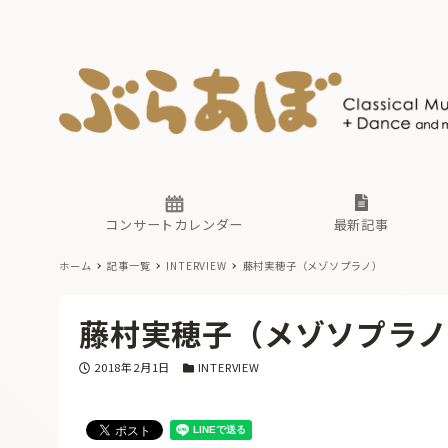
ニュース
ヤマハホ
番組一覧
東京・関
ぶらあぼ
現場のプ
古楽とそ
無料ライ
あ
か
過去の連
コンサートカレンダー
最新記事
ホーム
記事一覧
INTERVIEW
藤村実穂子（メゾソプラノ）
ニュース
ヤマハホ
番組一覧
東京・関
ぶらあぼ
藤村実穂子（メゾソプラノ
現場のプ
古楽とそ
無料ライ
あ
か
投稿日
カテゴリー
2018年2月1日
INTERVIEW
過去の連