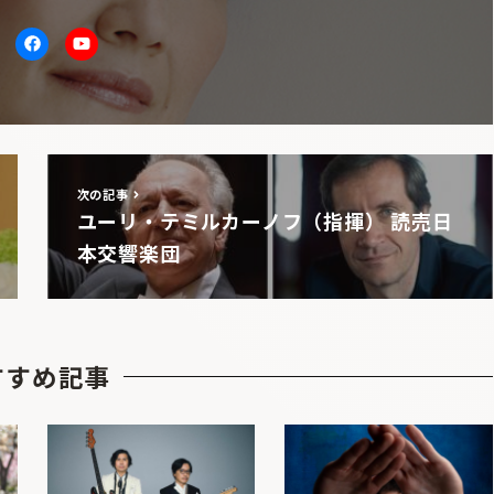
itter
facebook
Youtube
次の記事
ユーリ・テミルカーノフ（指揮） 読売日
本交響楽団
すすめ記事