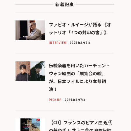
新着記事
ファビオ・ルイージが語る 《オ
ラトリオ「7つの封印の書」》
INTERVIEW
2026年8月7日
伝統楽器を用いたカーチュン・
ウォン編曲の「展覧会の絵」
が、日本フィルにより本邦初
演！
PICK UP
2026年8月7日
【CD】フランスのピアノ曲 近代
の華やぎⅠ 井上二葉の演奏記録