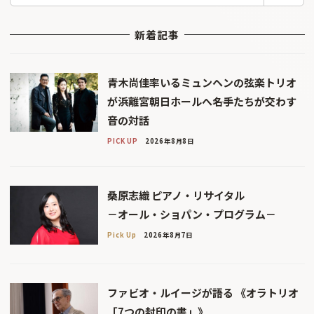
新着記事
青木尚佳率いるミュンヘンの弦楽トリオ
が浜離宮朝日ホールへ――名手たちが交わす
音の対話
PICK UP
2026年8月8日
桑原志織 ピアノ・リサイタル
－オール・ショパン・プログラム－
Pick Up
2026年8月7日
ファビオ・ルイージが語る 《オラトリオ
「7つの封印の書」》