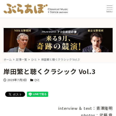
MENU
ホーム
記事一覧
ひと
岸田繁と聴くクラシック Vol.3
岸田繁と聴くクラシック Vol.3
投稿日
カテゴリー
2019年7月3日
ひと
interview ＆ text：青澤隆明
photos：武藤 章