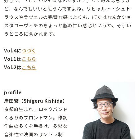
好きで、「どこがジャズなんですか？」ってみんな思うけ
ど、なんでもいいと思うんですよね。リヒャルト・シュト
ラウスやラヴェルの完璧な感じよりも、ぼくはなんかショ
スタコーヴィチのちょっと脇の甘い感じというか、そうい
うところに惹かれます。
Vol.4に
つづく
Vol.1は
こちら
Vol.2は
こちら
profile
岸田繁（Shigeru Kishida）
京都府生まれ。ロックバンド
くるりのフロントマン。作詞
作曲の多くを手掛け、多彩な
音楽性で映画のサントラ制