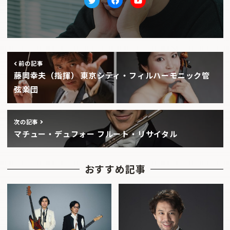
Twitter
facebook
Youtube
前の記事
藤岡幸夫（指揮） 東京シティ・フィルハーモニック管
弦楽団
次の記事
マチュー・デュフォー フルート・リサイタル
おすすめ記事