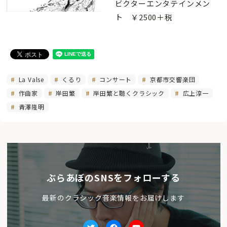
ビクターエンタテインメン
ト ￥2500＋税
La Valse
くるり
コンサート
京都市交響楽団
作曲家
岸田繁
岸田繁と聴くクラシック
広上淳一
青澤隆明
ぶらあぼのSNSをフォローする
最新のクラシック音楽情報をお届けします