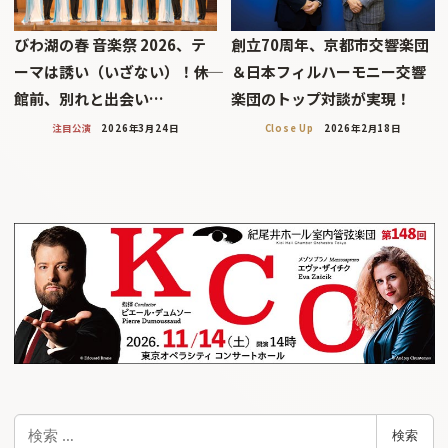
びわ湖の春 音楽祭 2026、テ
創立70周年、京都市交響楽団
ーマは誘い（いざない）！――休
＆日本フィルハーモニー交響
館前、別れと出会い…
楽団のトップ対談が実現！
注目公演
2026年3月24日
Close Up
2026年2月18日
検
検索
索