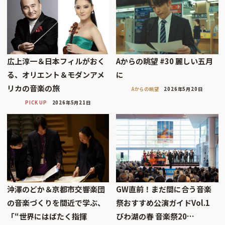
広上淳一＆日本フィルがおく
Aからの眺望 #30 麗しい五月
る、オリエント＆モダンアメ
に
リカの音楽の旅
Aからの眺望
2026年5月20日
PICK UP
2026年5月21日
沖澤のどか＆京都市交響楽団
GW直前！まだ間に合う音楽
の音楽づくりを間近で学ぶ、
祭おすすめ公演ガイドVol.1
「“世界にはばたく指揮
びわ湖の春 音楽祭20…