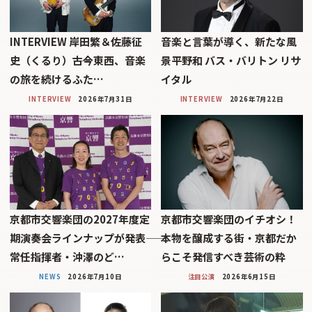
INTERVIEW 岸田繁＆佐藤征
音楽と言葉が導く、新たな風
史（くるり）――古今東西、音楽
景平野和 バス・バリトン リサ
の旅を続けるふた…
イタル
INTERVIEW
2026年7月31日
INTERVIEW
2026年7月22日
京都市交響楽団の2027年度定
京都市交響楽団のイチオシ！
期演奏会ラインナップが発表――
本物を醸成する街・京都だか
常任指揮者・沖澤のど…
らこそ発信すべき芸術の粋
NEWS
2026年7月10日
注目公演
2026年6月15日