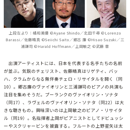
上段左より：橘和美優 ©Ayane Shindo／北田千尋 ©Lorenzo
Barassi／佐藤晴真 ©Seiichi Saito／郷古 廉 ©Hisao Suzuki／三
浦謙司 ©Harald Hoffmann／上岡敏之 ©武藤 章
出演アーティストには、日本を代表する名手たちの名前
が並ぶ。気鋭のチェリスト、佐藤晴真はリゲティ、バッ
ハ、クラムからなる無伴奏チェロ・リサイタルを開く（同
10）。郷古廉のヴァイオリンと三浦謙司のピアノの共演も
注目を集めそうだ。プーランクのヴァイオリン・ソナタ
（同17）、ラヴェルのヴァイオリン・ソナタ（同22）は大
きな聴きもの。興味深いのは上岡敏之のピアノ・リサイタ
ル（同19）。名指揮者上岡がピアニストとしてドビュッシ
ーやスクリャービンを披露する。フルートの上野星矢は太