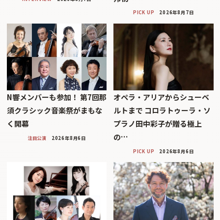
PICK UP
2026年8月7日
N響メンバーも参加！ 第7回那
オペラ・アリアからシューベ
須クラシック音楽祭がまもな
ルトまで コロラトゥーラ・ソ
く開幕
プラノ田中彩子が贈る極上
の…
注目公演
2026年8月6日
PICK UP
2026年8月6日