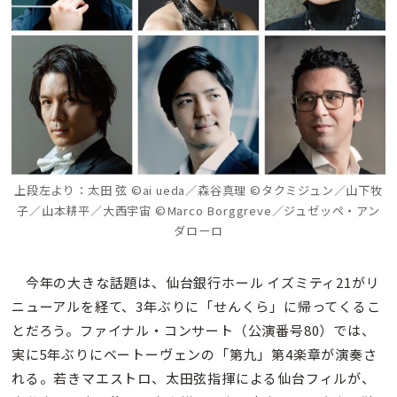
上段左より：太田 弦 ©ai ueda／森谷真理 ©タクミジュン／山下牧
子／山本耕平／大西宇宙 ©Marco Borggreve／ジュゼッペ・アン
ダローロ
今年の大きな話題は、仙台銀行ホール イズミティ21がリ
ニューアルを経て、3年ぶりに「せんくら」に帰ってくるこ
とだろう。ファイナル・コンサート（公演番号80）では、
実に5年ぶりにベートーヴェンの「第九」第4楽章が演奏さ
れる。若きマエストロ、太田弦指揮による仙台フィルが、