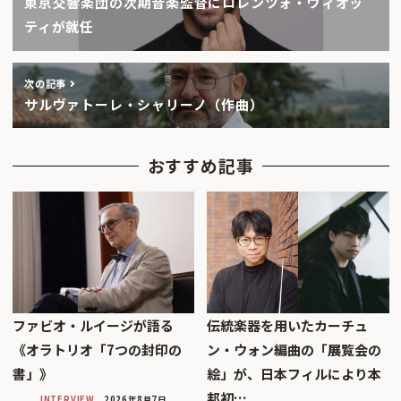
東京交響楽団の次期音楽監督にロレンツォ・ヴィオッ
ティが就任
次の記事
サルヴァトーレ・シャリーノ（作曲）
おすすめ記事
ファビオ・ルイージが語る
伝統楽器を用いたカーチュ
《オラトリオ「7つの封印の
ン・ウォン編曲の「展覧会の
書」》
絵」が、日本フィルにより本
邦初…
INTERVIEW
2026年8月7日