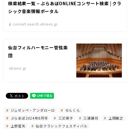
検索結果一覧 – ぶらあぼONLINEコンサート検索 | クラ
シック音楽情報ポータル
concert-search.ebravo.jp
仙台フィルハーモニー管弦楽
団
ebravo.jp
ジュゼッペ・アンダローロ
せんくら
ぶらあぼ2024年8月号
三又瑛子
三浦謙司
上岡敏之
上野星矢
仙台クラシックフェスティバル