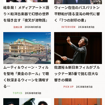
岐阜発！ メディアアート×語
ウィーン在住のバスバリトン
り×和洋古楽器で幻想の世界
平野和が語る混沌の時代に響
を描き出す『夜叉が池物語』
く「7つの封印の書」
注目公演
2026年8月5日
INTERVIEW
2026年8月5日
ムーティ＆ウィーン・フィル
佐渡裕＆新日本フィルがブル
を聖地「黄金のホール」で聴
ックナー第5番で挑む巨大な
く秋深まるウィーンを満喫す
響きの構築
る…
PICK UP
2026年8月5日
TOPICS
2026年8月5日