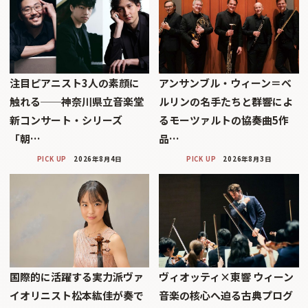
注目ピアニスト3人の素顔に
アンサンブル・ウィーン＝ベ
触れる──神奈川県立音楽堂
ルリンの名手たちと群響によ
新コンサート・シリーズ
るモーツァルトの協奏曲5作
「朝…
品…
PICK UP
2026年8月4日
PICK UP
2026年8月3日
国際的に活躍する実力派ヴァ
ヴィオッティ×東響 ウィーン
イオリニスト松本紘佳が奏で
音楽の核心へ迫る古典プログ