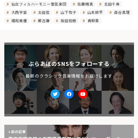
仙台フィルハーモニー管弦楽団
佐藤晴真
北田千尋
大西宇宙
太田弦
山下牧子
山本耕平
森谷真理
橘和美優
郷古廉
阪田知樹
青柳晋
ぶらあぼのSNSをフォローする
最新のクラシック音楽情報をお届けします
Twitter
facebook
Youtube
前の記事