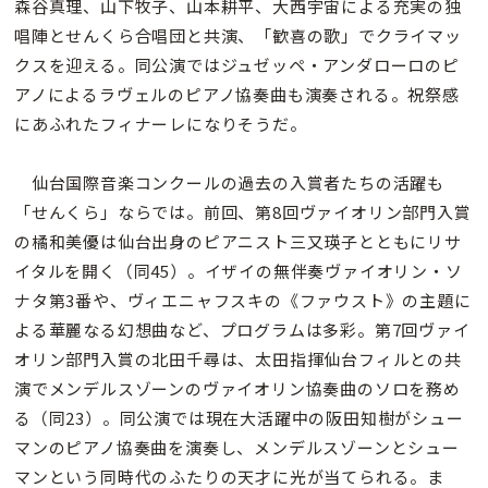
森谷真理、山下牧子、山本耕平、大西宇宙による充実の独
唱陣とせんくら合唱団と共演、「歓喜の歌」でクライマッ
クスを迎える。同公演ではジュゼッペ・アンダローロのピ
アノによるラヴェルのピアノ協奏曲も演奏される。祝祭感
にあふれたフィナーレになりそうだ。
仙台国際音楽コンクールの過去の入賞者たちの活躍も
「せんくら」ならでは。前回、第8回ヴァイオリン部門入賞
の橘和美優は仙台出身のピアニスト三又瑛子とともにリサ
イタルを開く（同45）。イザイの無伴奏ヴァイオリン・ソ
ナタ第3番や、ヴィエニャフスキの《ファウスト》の主題に
よる華麗なる幻想曲など、プログラムは多彩。第7回ヴァイ
オリン部門入賞の北田千尋は、太田指揮仙台フィルとの共
演でメンデルスゾーンのヴァイオリン協奏曲のソロを務め
る（同23）。同公演では現在大活躍中の阪田知樹がシュー
マンのピアノ協奏曲を演奏し、メンデルスゾーンとシュー
マンという同時代のふたりの天才に光が当てられる。ま