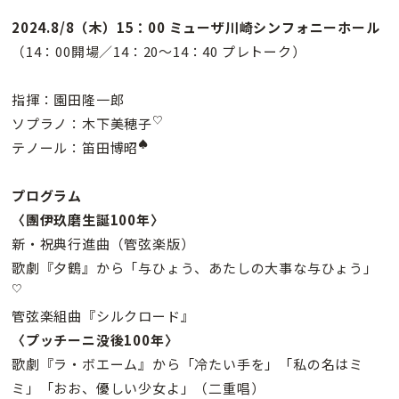
2024.8/8（木）15：00 ミューザ川崎シンフォニーホール
（14：00開場／14：20～14：40 プレトーク）
指揮：園田隆一郎
♡
ソプラノ：木下美穂子
♠
テノール：笛田博昭
プログラム
〈團伊玖磨生誕100年〉
新・祝典行進曲（管弦楽版）
歌劇『夕鶴』から「与ひょう、あたしの大事な与ひょう」
♡
管弦楽組曲『シルクロード』
〈プッチーニ没後100年〉
歌劇『ラ・ボエーム』から「冷たい手を」「私の名はミ
ミ」「おお、優しい少女よ」（二重唱）