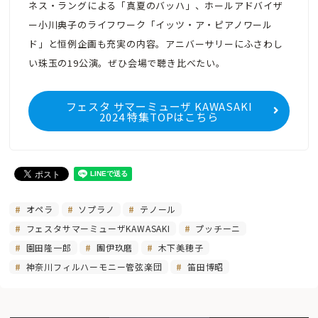
ネス・ラングによる「真夏のバッハ」、ホールアドバイザ
ー小川典子のライフワーク「イッツ・ア・ピアノワール
ド」と恒例企画も充実の内容。アニバーサリーにふさわし
い珠玉の19公演。ぜひ会場で聴き比べたい。
フェスタ サマーミューザ KAWASAKI
2024 特集TOPはこちら
オペラ
ソプラノ
テノール
フェスタサマーミューザKAWASAKI
プッチーニ
園田隆一郎
團伊玖磨
木下美穂子
神奈川フィルハーモニー管弦楽団
笛田博昭