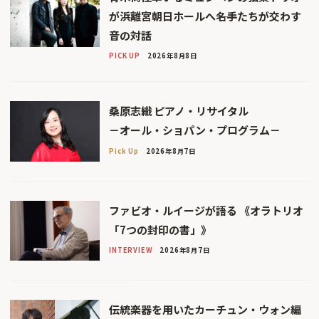
が浜離宮朝日ホールへ――名手たちが交わす
音の対話
PICK UP
2026年8月8日
桑原志織 ピアノ・リサイタル
－オール・ショパン・プログラム－
Pick Up
2026年8月7日
ファビオ・ルイージが語る 《オラトリオ
「7つの封印の書」》
INTERVIEW
2026年8月7日
伝統楽器を用いたカーチュン・ウォン編