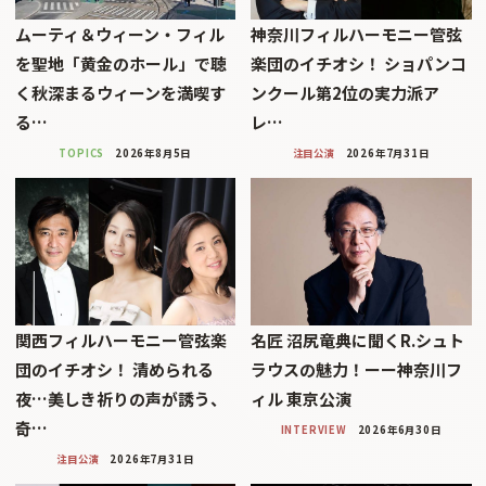
ムーティ＆ウィーン・フィル
神奈川フィルハーモニー管弦
を聖地「黄金のホール」で聴
楽団のイチオシ！ ショパンコ
く秋深まるウィーンを満喫す
ンクール第2位の実力派ア
る…
レ…
TOPICS
2026年8月5日
注目公演
2026年7月31日
関西フィルハーモニー管弦楽
名匠 沼尻竜典に聞くR.シュト
団のイチオシ！ 清められる
ラウスの魅力！ーー神奈川フ
夜…美しき祈りの声が誘う、
ィル 東京公演
奇…
INTERVIEW
2026年6月30日
注目公演
2026年7月31日