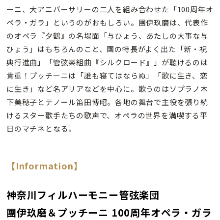
ーニ、大アニバーサリーの二人を組み合わせた「100周年オ
ペラ・ガラ」というのがおもしろい。團伊玖磨は、代表作
のオペラ『夕鶴』の名場面「与ひょう、あたしの大事な与
ひょう」はもちろんのこと、團の特長がよく出た「新・祝
典行進曲」「管弦楽組曲『シルクロード』」が聴けるのは
貴重！プッチーニは「誰も寝てはならぬ」「歌に生き、恋
に生き」など名アリアなどを中心に。歌うのはソプラノ木
下美穂子とテノール笛田博昭。各地の舞台で主役を張り続
けるスター歌手たちの歌声で、オペラの世界を満喫する平
日のマチネとなる。
【Information】
神奈川フィルハーモニー管弦楽団
團伊玖磨＆プッチーニ 100周年オペラ・ガラ