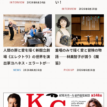
い！
INTERVIEW
2026年6月24日
INTERVIEW
2026年6月18日
人間の罪と愛を描く――新国立劇
重唱のみで描く愛と冒険の物
場《エレクトラ》の世界を演
語 ──林美智子が誘う《魔
出家ヨハネス・エラートが…
笛》
NEWS
2026年6月16日
PICK UP
2026年6月16日