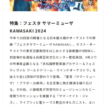
特集：フェスタ サマーミューザ
KAWASAKI 2024
今年で20回目の開催となる日本最大級のオーケストラの祭
典「フェスタサマーミューザ KAWASAKI」。ホスト・オー
ケストラの東京交響楽団をはじめとする首都圏の9団体に、
初登場の佐渡裕＆兵庫芸術文化センター管弦楽団、9年ぶり
の吹奏楽企画となる「浜松国際管楽器アカデミー＆フェス
ティヴァル ワールドドリーム・ウインドオーケストラ」を
加えた全11団体が日替わりで登場。「夏音（サマーミュー
ザ）！ブラボー20周年」を合言葉に熱き競演を繰り広げ
る。その他、小曽根真が次世代のミュージシャンたちと一
夜限りのセッションを披露する「サマーナイト・ジャ
ズ」、ライプツィヒ聖トーマス教会のオルガニスト、ヨハ