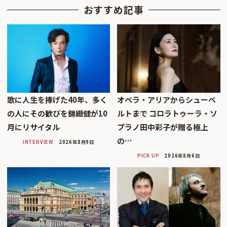
おすすめ記事
歌に人生を捧げた40年、多く
オペラ・アリアからシューベ
の人にその歓びを錦織健が10
ルトまで コロラトゥーラ・ソ
月にリサイタル
プラノ田中彩子が贈る極上
の…
INTERVIEW
2026年8月9日
PICK UP
2026年8月6日