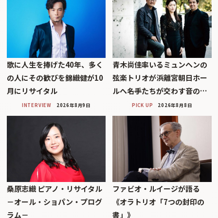
歌に人生を捧げた40年、多く
青木尚佳率いるミュンヘンの
の人にその歓びを錦織健が10
弦楽トリオが浜離宮朝日ホー
月にリサイタル
ルへ――名手たちが交わす音の…
INTERVIEW
2026年8月9日
PICK UP
2026年8月8日
桑原志織 ピアノ・リサイタル
ファビオ・ルイージが語る
－オール・ショパン・プログ
《オラトリオ「7つの封印の
ラム－
書」》