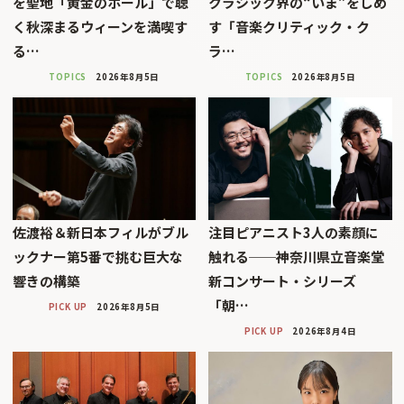
を聖地「黄金のホール」で聴
クラシック界の“いま”をしめ
く秋深まるウィーンを満喫す
す「音楽クリティック・ク
る…
ラ…
TOPICS
2026年8月5日
TOPICS
2026年8月5日
佐渡裕＆新日本フィルがブル
注目ピアニスト3人の素顔に
ックナー第5番で挑む巨大な
触れる──神奈川県立音楽堂
響きの構築
新コンサート・シリーズ
「朝…
PICK UP
2026年8月5日
PICK UP
2026年8月4日