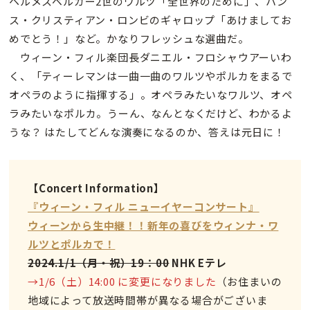
ヘルメスベルガー2世のワルツ「全世界のために」、ハン
ス・クリスティアン・ロンビのギャロップ「あけましてお
めでとう！」など。かなりフレッシュな選曲だ。
ウィーン・フィル楽団長ダニエル・フロシャウアーいわ
く、「ティーレマンは一曲一曲のワルツやポルカをまるで
オペラのように指揮する」。オペラみたいなワルツ、オペ
ラみたいなポルカ。うーん、なんとなくだけど、わかるよ
うな？ はたしてどんな演奏になるのか、答えは元日に！
【Concert Information】
『ウィーン・フィル ニューイヤーコンサート』
ウィーンから生中継！！新年の喜びをウィンナ・ワ
ルツとポルカで！
2024.1/1（月・祝）19：00
NHK Eテレ
→1/6（土）14:00 に変更になりました
（お住まいの
地域によって放送時間帯が異なる場合がございま