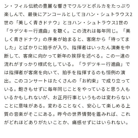
ン・フィル伝統の豊麗な響きでワルツとポルカをたっぷり
楽しんで、最後にアンコールとしてヨハン・シュトラウス2
世の「美しく青きドナウ」とヨハン・シュトラウス1世の
「ラデツキー行進曲」を聴く。この流れは毎年同じ。「美
しく青きドナウ」の序奏が始まると、客席から「待ってま
した」とばかりに拍手が入り、指揮者はいったん演奏を中
断して、客席に向かって新年の挨拶を述べる。この一連の
流れがすっかり様式化している。「ラデツキー行進曲」で
は指揮者が客席を向いて、拍手を指揮するのも恒例の演
出。このコンサートはたくさんの「お約束」で成り立って
いる。飽きもせずに毎年同じことをやっていると思う人も
いるかもしれないが、お正月行事というものは変わらない
ことに意味がある。変わることなく、安心して楽しめる上
質の音楽がそこにある。昨今の世界情勢を鑑みれば、これ
がどれほどありがたいことか、痛感せずにはいられない。