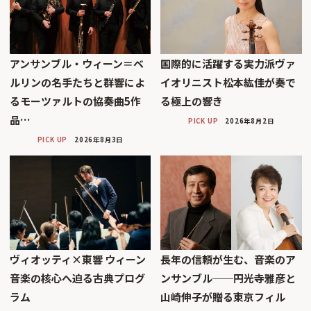
アンサンブル・ウィーン＝ベ
国際的に活躍する実力派ヴァ
ルリンの名手たちと群響によ
イオリニスト松本紘佳が奏で
るモーツァルトの協奏曲5作
る極上の響き
品…
PICK UP
2026年8月2日
PICK UP
2026年8月3日
ヴィオッティ×東響 ウィーン
長年の信頼が生む、音楽のア
音楽の核心へ迫る古典プログ
ンサンブル──円光寺雅彦と
ラム
山崎伸子が贈る東京フィル