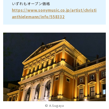
いずれもオープン価格
https://www.sonymusic.co.jp/artist/christi
anthielemann/info/558332
© A.Sugaya