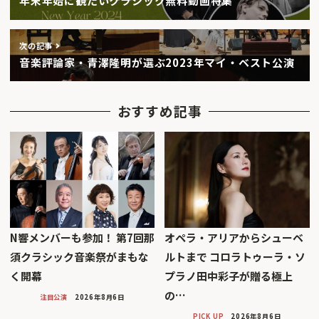
年末年始に観たいクラシック無料動画特集
次の記事
音楽評論家・青澤隆明が選ぶ2023年マイ・ベスト公演
おすすめ記事
N響メンバーも参加！ 第7回那
オペラ・アリアからシューベ
須クラシック音楽祭がまもな
ルトまで コロラトゥーラ・ソ
く開幕
プラノ田中彩子が贈る極上
の…
注目公演
2026年8月6日
PICK UP
2026年8月6日