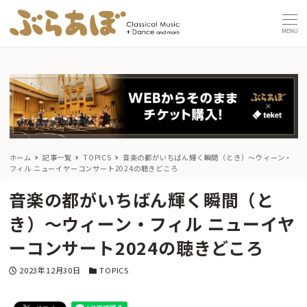
MENU
ホーム
記事一覧
TOPICS
音楽の都がいちばん輝く瞬間（とき）〜ウィーン・
フィル ニューイヤーコンサート2024の聴きどころ
音楽の都がいちばん輝く瞬間（と
き）〜ウィーン・フィル ニューイヤ
ーコンサート2024の聴きどころ
投稿日
カテゴリー
2023年12月30日
TOPICS