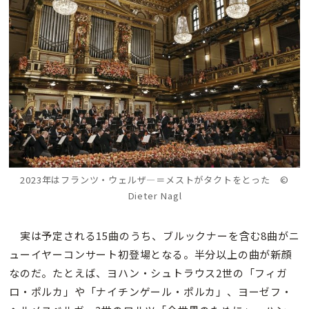
2023年はフランツ・ウェルザ―＝メストがタクトをとった ©
Dieter Nagl
実は予定される15曲のうち、ブルックナーを含む8曲がニ
ューイヤーコンサート初登場となる。半分以上の曲が新顔
なのだ。たとえば、ヨハン・シュトラウス2世の「フィガ
ロ・ポルカ」や「ナイチンゲール・ポルカ」、ヨーゼフ・