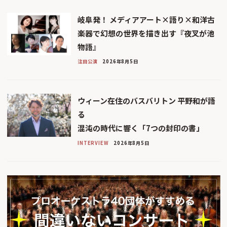
岐阜発！ メディアアート×語り×和洋古
楽器で幻想の世界を描き出す『夜叉が池
物語』
注目公演
2026年8月5日
ウィーン在住のバスバリトン 平野和が語
る
混沌の時代に響く「7つの封印の書」
INTERVIEW
2026年8月5日