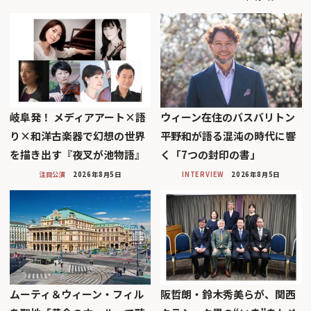
岐阜発！ メディアアート×語
ウィーン在住のバスバリトン
り×和洋古楽器で幻想の世界
平野和が語る混沌の時代に響
を描き出す『夜叉が池物語』
く「7つの封印の書」
注目公演
2026年8月5日
INTERVIEW
2026年8月5日
ムーティ＆ウィーン・フィル
阪哲朗・鈴木秀美らが、関西