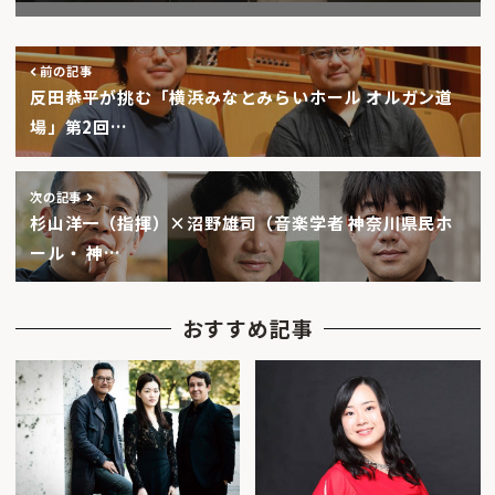
前の記事
反田恭平が挑む「横浜みなとみらいホール オルガン道
場」第2回…
次の記事
杉山洋一（指揮）×沼野雄司（音楽学者 神奈川県民ホ
ール・ 神…
おすすめ記事