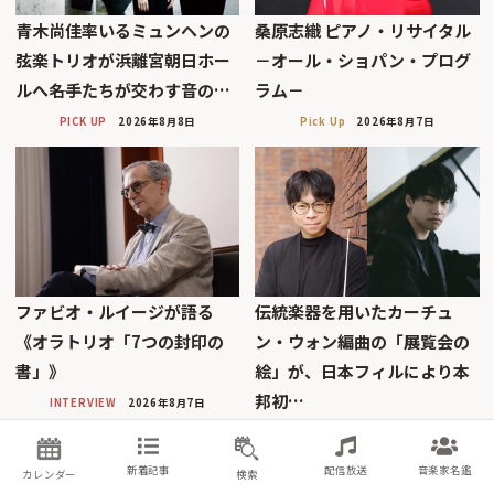
青木尚佳率いるミュンヘンの
桑原志織 ピアノ・リサイタル
弦楽トリオが浜離宮朝日ホー
－オール・ショパン・プログ
ルへ――名手たちが交わす音の…
ラム－
PICK UP
2026年8月8日
Pick Up
2026年8月7日
ファビオ・ルイージが語る
伝統楽器を用いたカーチュ
《オラトリオ「7つの封印の
ン・ウォン編曲の「展覧会の
書」》
絵」が、日本フィルにより本
邦初…
INTERVIEW
2026年8月7日
PICK UP
2026年8月7日
新着記事
配信放送
音楽家名鑑
カレンダー
検索