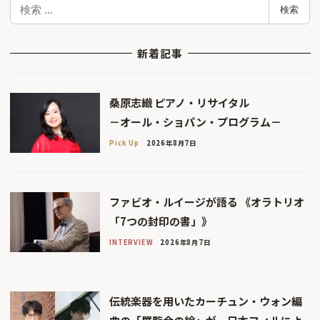
検
検索
索
新着記事
桑原志織 ピアノ・リサイタル
－オール・ショパン・プログラム－
Pick Up
2026年8月7日
ファビオ・ルイージが語る 《オラトリオ
「7つの封印の書」》
INTERVIEW
2026年8月7日
伝統楽器を用いたカーチュン・ウォン編