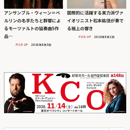
アンサンブル・ウィーン＝ベ
国際的に活躍する実力派ヴァ
ルリンの名手たちと群響によ
イオリニスト松本紘佳が奏で
るモーツァルトの協奏曲5作
る極上の響き
品…
PICK UP
2026年8月2日
PICK UP
2026年8月3日