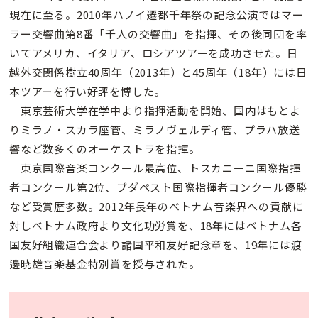
現在に至る。2010年ハノイ遷都千年祭の記念公演ではマー
ラー交響曲第8番「千人の交響曲」を指揮、その後同団を率
いてアメリカ、イタリア、ロシアツアーを成功させた。日
越外交関係樹立40周年（2013年）と45周年（18年）には日
本ツアーを行い好評を博した。
東京芸術大学在学中より指揮活動を開始、国内はもとよ
りミラノ・スカラ座管、ミラノヴェルディ管、プラハ放送
響など数多くのオーケストラを指揮。
東京国際音楽コンクール最高位、トスカニーニ国際指揮
者コンクール第2位、ブダペスト国際指揮者コンクール優勝
など受賞歴多数。2012年長年のベトナム音楽界への貢献に
対しベトナム政府より文化功労賞を、18年にはベトナム各
国友好組織連合会より諸国平和友好記念章を、19年には渡
邊暁雄音楽基金特別賞を授与された。