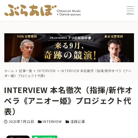
MENU
ホーム
記事一覧
INTERVIEW
INTERVIEW 本名徹次（指揮/新作オペラ《アニ
オー姫》プロジェクト代表）
INTERVIEW 本名徹次（指揮/新作オ
ペラ《アニオー姫》プロジェクト代
表）
投稿日
カテゴリー
カテゴリー
2023年7月21日
INTERVIEW
注目公演