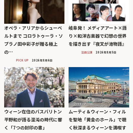
オペラ・アリアからシューベ
岐阜発！ メディアアート×語
ルトまで コロラトゥーラ・ソ
り×和洋古楽器で幻想の世界
プラノ田中彩子が贈る極上
を描き出す『夜叉が池物語』
の…
注目公演
2026年8月5日
PICK UP
2026年8月6日
ウィーン在住のバスバリトン
ムーティ＆ウィーン・フィル
平野和が語る混沌の時代に響
を聖地「黄金のホール」で聴
く「7つの封印の書」
く秋深まるウィーンを満喫す