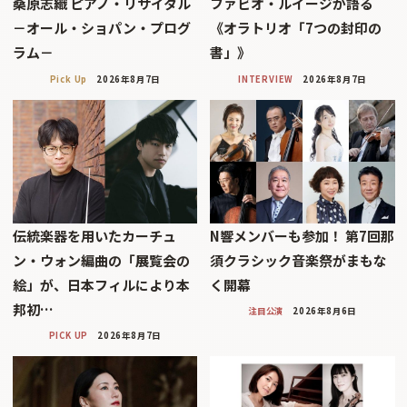
桑原志織 ピアノ・リサイタル
ファビオ・ルイージが語る
－オール・ショパン・プログ
《オラトリオ「7つの封印の
ラム－
書」》
Pick Up
2026年8月7日
INTERVIEW
2026年8月7日
伝統楽器を用いたカーチュ
N響メンバーも参加！ 第7回那
ン・ウォン編曲の「展覧会の
須クラシック音楽祭がまもな
絵」が、日本フィルにより本
く開幕
邦初…
注目公演
2026年8月6日
PICK UP
2026年8月7日