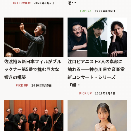
る…
INTERVIEW
2026年8月5日
TOPICS
2026年8月5日
佐渡裕＆新日本フィルがブル
注目ピアニスト3人の素顔に
ックナー第5番で挑む巨大な
触れる──神奈川県立音楽堂
響きの構築
新コンサート・シリーズ
「朝…
PICK UP
2026年8月5日
PICK UP
2026年8月4日