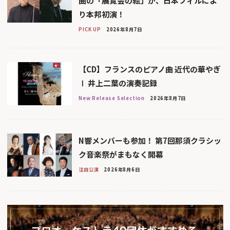
曲の「展覧会の絵」が、日本フィルによ
り本邦初演！
PICK UP
2026年8月7日
【CD】フランスのピアノ曲 近代の華やぎ
Ⅰ 井上二葉の演奏記録
New Release Selection
2026年8月7日
N響メンバーも参加！ 第7回那須クラシッ
ク音楽祭がまもなく開幕
注目公演
2026年8月6日