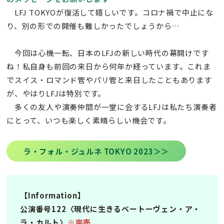
LFJ TOKYOが復活して嬉しいです。コロナ禍で中止にな
り、別の形での開催も難しかったでしょうから…
今回は心機一転、日本のLFJの新しい時代の幕開けです
ね！私自身も前回の来日から何年か経っています。これま
でスイス・ロマンド管やパリ管と来日したこともあります
が、やはりLFJは特別です。
多くの友人や演奏仲間が一堂に会するLFJは私たち演奏者
にとって、いつも楽しく素晴らしい機会です。
ラ・フォル・ジュルネ TOKYO 2023＞＞
【Information】
公演番号122〈現代に生きるベートーヴェン・ア・
ラ・カルト〉
※完売