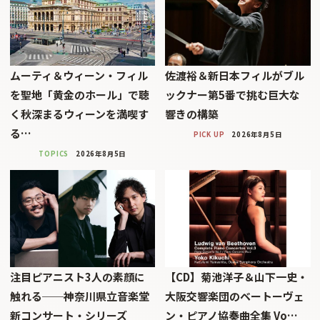
ムーティ＆ウィーン・フィル
佐渡裕＆新日本フィルがブル
を聖地「黄金のホール」で聴
ックナー第5番で挑む巨大な
く秋深まるウィーンを満喫す
響きの構築
る…
PICK UP
2026年8月5日
TOPICS
2026年8月5日
注目ピアニスト3人の素顔に
【CD】菊池洋子＆山下一史・
触れる──神奈川県立音楽堂
大阪交響楽団のベートーヴェ
新コンサート・シリーズ
ン・ピアノ協奏曲全集 Vo…