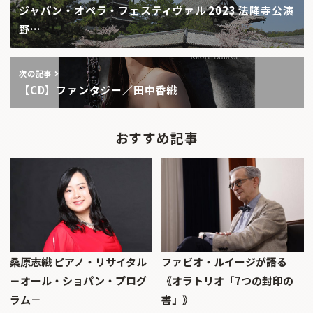
ジャパン・オペラ・フェスティヴァル 2023 法隆寺公演
野…
次の記事
【CD】ファンタジー／田中香織
おすすめ記事
桑原志織 ピアノ・リサイタル
ファビオ・ルイージが語る
－オール・ショパン・プログ
《オラトリオ「7つの封印の
ラム－
書」》