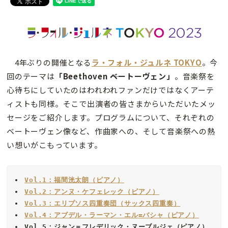
4年ぶりの開催となる
ラ・フォル・ジュルネ TOKYO
。今
回のテーマは
「Beethoven ――ベートーヴェン」
。音楽祭を
心待ちにしていたのはわれわれファンだけではなくアーテ
ィストも同様。そこで出演者の皆さまからいただいたメッ
セージをご紹介します。プログラムについて、それぞれの
ベートーヴェン像など、作曲家への、そして音楽祭への熱
い想いがこもっています。
Vol.1：福間洸太朗（ピアノ）
Vol.2：アンヌ・ケフェレック（ピアノ）
Vol.3：エリプソス四重奏団（サックス四重奏）
Vol.4：アブデル・ラーマン・エル=バシャ（ピアノ）
Vol.5：
ジャン＝フレデリック・ヌーブルジェ
（ピアノ）