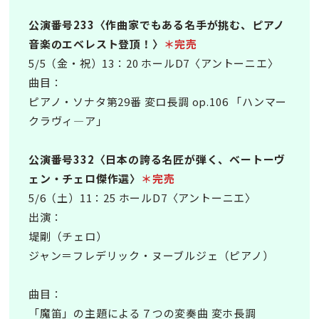
公演番号233〈作曲家でもある名手が挑む、ピアノ
音楽のエベレスト登頂！〉
＊完売
5/5（金・祝）13：20 ホールD7〈アントーニエ〉
曲目：
ピアノ・ソナタ第29番 変ロ長調 op.106 「ハンマー
クラヴィ―ア」
公演番号332〈日本の誇る名匠が弾く、ベートーヴ
ェン・チェロ傑作選〉
＊完売
5/6（土）11：25 ホールD7〈アントーニエ〉
出演：
堤剛（チェロ）
ジャン＝フレデリック・ヌーブルジェ（ピアノ）
曲目：
「魔笛」の主題による７つの変奏曲 変ホ長調