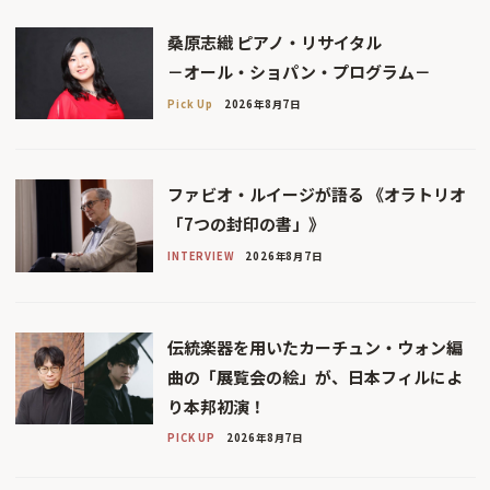
桑原志織 ピアノ・リサイタル
－オール・ショパン・プログラム－
Pick Up
2026年8月7日
ファビオ・ルイージが語る 《オラトリオ
「7つの封印の書」》
INTERVIEW
2026年8月7日
伝統楽器を用いたカーチュン・ウォン編
曲の「展覧会の絵」が、日本フィルによ
り本邦初演！
PICK UP
2026年8月7日