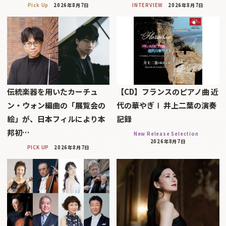
Pick Up
2026年8月7日
INTERVIEW
2026年8月7日
伝統楽器を用いたカーチュ
【CD】フランスのピアノ曲 近
ン・ウォン編曲の「展覧会の
代の華やぎⅠ 井上二葉の演奏
絵」が、日本フィルにより本
記録
邦初…
New Release Selection
2026年8月7日
PICK UP
2026年8月7日