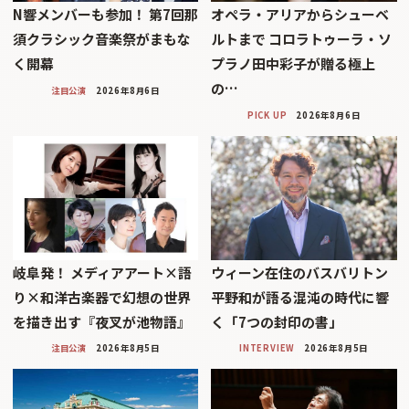
N響メンバーも参加！ 第7回那
オペラ・アリアからシューベ
須クラシック音楽祭がまもな
ルトまで コロラトゥーラ・ソ
く開幕
プラノ田中彩子が贈る極上
の…
注目公演
2026年8月6日
PICK UP
2026年8月6日
岐阜発！ メディアアート×語
ウィーン在住のバスバリトン
り×和洋古楽器で幻想の世界
平野和が語る混沌の時代に響
を描き出す『夜叉が池物語』
く「7つの封印の書」
注目公演
2026年8月5日
INTERVIEW
2026年8月5日