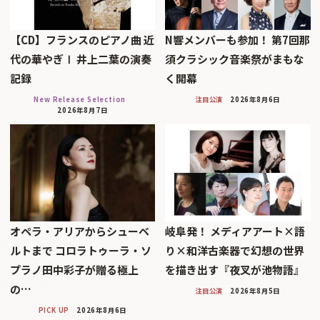
【CD】フランスのピアノ曲 近
N響メンバーも参加！ 第7回那
代の華やぎⅠ 井上二葉の演奏
須クラシック音楽祭がまもな
記録
く開幕
New Release Selection
注目公演
2026年8月6日
2026年8月7日
オペラ・アリアからシューベ
岐阜発！ メディアアート×語
ルトまで コロラトゥーラ・ソ
り×和洋古楽器で幻想の世界
プラノ田中彩子が贈る極上
を描き出す『夜叉が池物語』
の…
注目公演
2026年8月5日
PICK UP
2026年8月6日