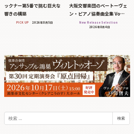
ックナー第5番で挑む巨大な
大阪交響楽団のベートーヴェ
響きの構築
ン・ピアノ協奏曲全集 Vo…
PICK UP
2026年8月5日
New Release Selection
2026年8月4日
検
検索
索