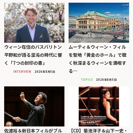
ウィーン在住のバスバリトン
ムーティ＆ウィーン・フィル
平野和が語る混沌の時代に響
を聖地「黄金のホール」で聴
く「7つの封印の書」
く秋深まるウィーンを満喫す
る…
INTERVIEW
2026年8月5日
TOPICS
2026年8月5日
佐渡裕＆新日本フィルがブル
【CD】菊池洋子＆山下一史・