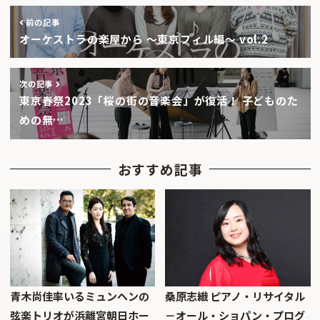
前の記事
オーケストラの楽屋から 〜東京フィル編〜 vol.2
次の記事
東京春祭2023「桜の街の音楽会」が復活！ 子どものた
めの無…
おすすめ記事
青木尚佳率いるミュンヘンの
桑原志織 ピアノ・リサイタル
弦楽トリオが浜離宮朝日ホー
－オール・ショパン・プログ