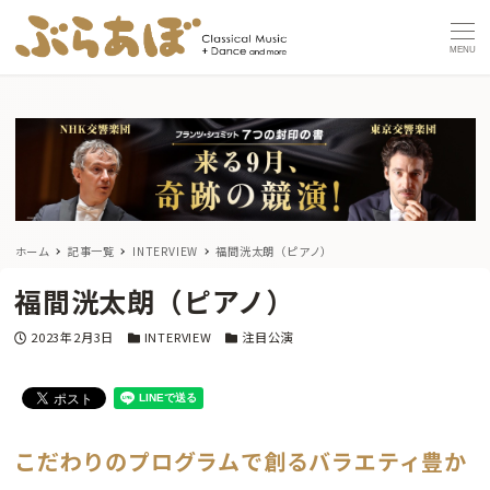
MENU
ホーム
記事一覧
INTERVIEW
福間洸太朗（ピアノ）
福間洸太朗（ピアノ）
投稿日
カテゴリー
カテゴリー
2023年2月3日
INTERVIEW
注目公演
こだわりのプログラムで創るバラエティ豊か