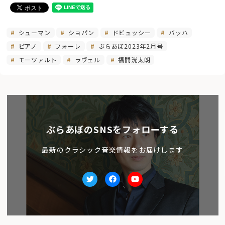
シューマン
ショパン
ドビュッシー
バッハ
ピアノ
フォーレ
ぶらあぼ2023年2月号
モーツァルト
ラヴェル
福間洸太朗
ぶらあぼのSNSをフォローする
最新のクラシック音楽情報をお届けします
Twitter
facebook
Youtube