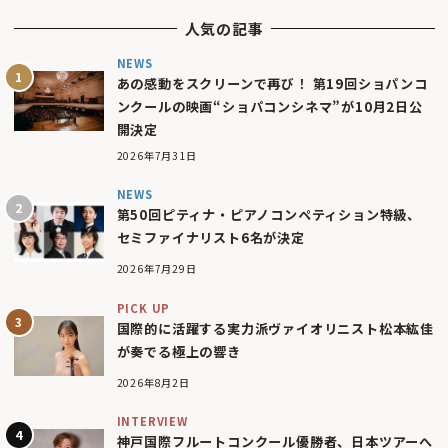
人気の記事
NEWS
あの感動をスクリーンで再び！ 第19回ショパンコ
ンクールの映画“ショパコンシネマ”が10月2日公
開決定
2026年7月31日
NEWS
第50回ピティナ・ピアノコンペティション特級、
セミファイナリスト6名が決定
2026年7月29日
PICK UP
国際的に活躍する実力派ヴァイオリニスト松本紘佳
が奏でる極上の響き
2026年8月2日
INTERVIEW
神戸国際フルートコンクール優勝者、日本ツアーへ