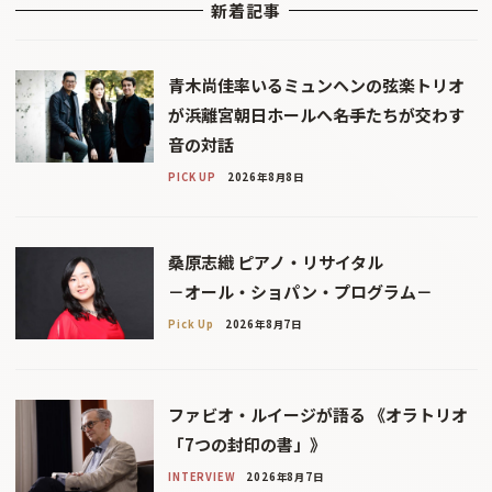
新着記事
青木尚佳率いるミュンヘンの弦楽トリオ
が浜離宮朝日ホールへ――名手たちが交わす
音の対話
PICK UP
2026年8月8日
桑原志織 ピアノ・リサイタル
－オール・ショパン・プログラム－
Pick Up
2026年8月7日
ファビオ・ルイージが語る 《オラトリオ
「7つの封印の書」》
INTERVIEW
2026年8月7日