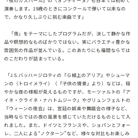
『夜のガスパール』の〈オンディーヌ〉も日本では初めて
演奏します。19歳のときにコンクールで弾いて以来なの
で、かなり久しぶりに挑む楽曲です」
「夜」をテーマにしたプログラムだが、決して静かな作
品や瞑想的なものばかりではない。実にバラエティ豊かな
雰囲気の作品が並んでいる。このあたりにも福間ならでは
のこだわりが詰まっている。
「J.S.バッハ＝ジロティの『Ｇ線上のアリア』やシューマ
ンの〈トロイメライ〉（『子供の情景』より）などは、穏
やかな夜の様相が見えるものですが、モーツァルトの『ア
イネ・クライネ・ナハトムジーク』やグリュンフェルトの
『ウィーンの夜会』は、宮廷の娯楽や舞踏会の様子など、
当時ならではの夜の風景を感じていただけるものとして入
れました。また、ドイツとフランスや、ショパンとフォー
レ、二人による“ノクターン”など、様々な対比もお楽しみ