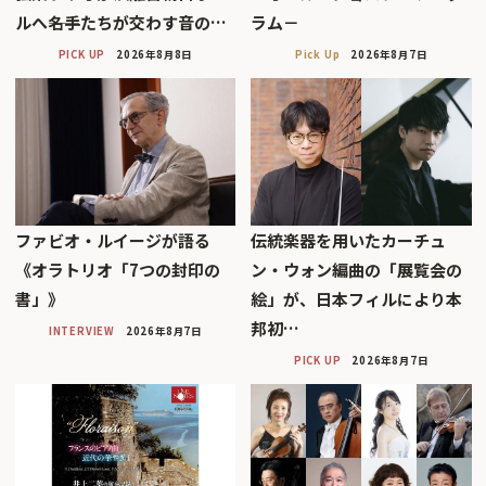
ルへ――名手たちが交わす音の…
ラム－
PICK UP
2026年8月8日
Pick Up
2026年8月7日
ファビオ・ルイージが語る
伝統楽器を用いたカーチュ
《オラトリオ「7つの封印の
ン・ウォン編曲の「展覧会の
書」》
絵」が、日本フィルにより本
邦初…
INTERVIEW
2026年8月7日
PICK UP
2026年8月7日