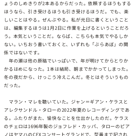
ょうのしめきりが2本あるからだった。依頼するほうもする
ほうなら、引き受けるほうも引き受けるほうだ。でも、楽
しいことはやる。ぜんぶやる。私が元日に書くということ
は、編集するほうは1月2日に作業を上げるということだろ
う。本気ということだ。ならば、こちらも本気でやるしか
ない。いちおう書いておくと、いずれも「ぶらあぼ」の関
係ではないです。
年の瀬は他の原稿でいっぱいで、年が明けてからとりか
かるはめになった。1本は結局、朝までかかってしまった。
冬の夜だから、けっこう冷えこんだ。冬とはそういうもの
だった。
マラン・マレを聴いていた。ジャン＝ギアン・ケラスと
アレクサンドル・タローの2022年夏のレコーディングであ
る。ふたりがまた、愉快なことを仕出かしたのだ。ケラス
のチェロは1696年製のジョフレド・カッパ、タローのピア
ノはヤマハのCFXコンサートグランドで、型番まで記され