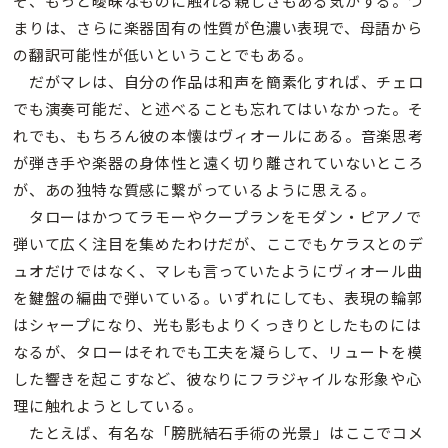
そ、もっと曖昧なものに触れる親しさもある気がする。つ
まりは、さらに楽器固有の性質が色濃い表現で、母語から
の翻訳可能性が低いということでもある。
だがマレは、自分の作品は和声を簡素化すれば、チェロ
でも演奏可能だ、と述べることも忘れてはいなかった。そ
れでも、もちろん彼の本懐はヴィオールにある。音楽思考
が弾き手や楽器の身体性と遠く切り離されていないところ
が、あの独特な質感に繋がっているように思える。
タローはかつてラモーやクープランをモダン・ピアノで
弾いて広く注目を集めたわけだが、ここでもケラスとのデ
ュオだけではなく、マレも言っていたようにヴィオール曲
を鍵盤の編曲で弾いている。いずれにしても、表現の輪郭
はシャープになり、光も影もよりくっきりとしたものには
なるが、タローはそれでも工夫を凝らして、リュートを模
した響きを起こすなど、彼なりにフラジャイルな形象や心
理に触れようとしている。
たとえば、有名な「膀胱結石手術の光景」はここでコメ