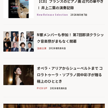
【CD】フランスのピアノ曲 近代の華やぎ
Ⅰ 井上二葉の演奏記録
New Release Selection
2026年8月7日
N響メンバーも参加！ 第7回那須クラシッ
ク音楽祭がまもなく開幕
注目公演
2026年8月6日
オペラ・アリアからシューベルトまで コ
ロラトゥーラ・ソプラノ田中彩子が贈る
極上のひととき
PICK UP
2026年8月6日