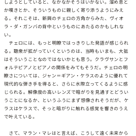
しようとしていると、なかなかそうはいかない。溜め息と
か嘆きとか、そういうものに親しく寄り添うようにみえ
る。それこそは、新興のチェロの方角からみた、ヴィオ
ラ・ダ・ガンバの背中というものにあたるのかもしれな
い。
チェロには、もっと明瞭ではっきりした発語が感じられ
る。聴衆が拡がっていくというのは、当時もいまも、大抵
はそういうことなのではないかとも思う。クラヴサンとフ
ォルテピアノとピアノの関係をみてもそうだ。チェロの明
瞭さについては、ジャン＝ギアン・ケラスのように優れて
現代的な弾き手を得ると、さらに水際立ってくるように感
じられる。解像度の高いレンズで暗がりを見通すとどうい
うことになるか、というふうにまず想像されそうだが、ケ
ラスはケラスで、そっと暗がりに触れる感覚を響きのうえ
で叶えている。
さて、マラン・マレはと言えば、こうして遠く未来から