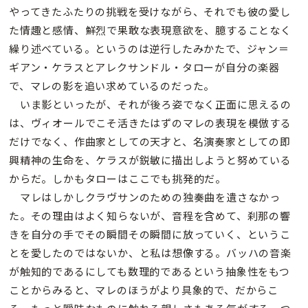
やってきたふたりの挑戦を受けながら、それでも彼の愛し
た情趣と感情、鮮烈で果敢な表現意欲を、臆することなく
繰り述べている。というのは逆行したみかたで、ジャン＝
ギアン・ケラスとアレクサンドル・タローが自分の楽器
で、マレの影を追い求めているのだった。
いま影といったが、それが後ろ姿でなく正面に思えるの
は、ヴィオールでこそ活きたはずのマレの表現を模倣する
だけでなく、作曲家としての天才と、名演奏家としての即
興精神の生命を、ケラスが鋭敏に描出しようと努めている
からだ。しかもタローはここでも挑発的だ。
マレはしかしクラヴサンのための独奏曲を遺さなかっ
た。その理由はよく知らないが、音程を含めて、刹那の響
きを自分の手でその瞬間その瞬間に放っていく、というこ
とを愛したのではないか、と私は想像する。バッハの音楽
が触知的であるにしても数理的であるという抽象性をもつ
ことからみると、マレのほうがより具象的で、だからこ