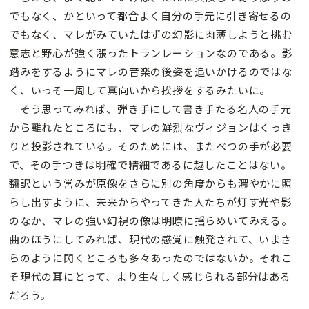
でもなく、かといって都合よく自分の手元に引き寄せるの
でもなく、マレがみていたはずの幻影に肉薄しようと挑む
意志と野心が強く漲ったトランレーションなのである。影
踏みをするようにマレの音楽の後姿を追いかけるのではな
く、いっそ一周して真向いから挨拶をするみたいに。
そう思ってみれば、弾き手にして書き手たる名人の手元
から離れたところにも、マレの鮮烈なヴィジョンはくっき
りと投影されている。そのためには、またべつの手が必要
で、その手つきは明確で精細であるに越したことはない。
翻訳という営みが原像をさらに別の角度からも濃やかに照
らし出すように、未来からやってきた人たちが灯す光や影
のなか、マレの強い幻視の像は明瞭に揺らめいてみえる。
曲のほうにしてみれば、現代の感覚に触発されて、いまさ
らのように閃くところも多々あったのではないか。それこ
そ現代の耳にとって、より生々しく感じられる部分はある
だろう。