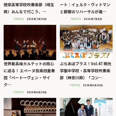
徳栄高等学校吹奏楽部（埼玉
ート｜イェルク・ヴィトマン
県）みんなで行こう、…
と都響のリハーサルが進…
TOPICS
2026年7月18日
TOPICS
2026年7月8日
世界最高峰カルテットの核心
ぶらあぼブラス！Vol.47 桐光
に迫る！ エベーヌ弦楽四重奏
学園中学校・高等学校吹奏楽
団「ベートーヴェン・サイ
部（神奈川県）「コン…
ク…
TOPICS
2026年6月18日
TOPICS
2026年6月24日