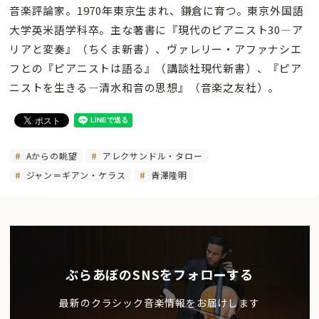
音楽評論家。1970年東京生まれ、鎌倉に育つ。東京外国語
大学英米語学科卒。主な著書に『現代のピアニスト30—ア
リアと変奏』（ちくま新書）、ヴァレリー・アファナシエ
フとの『ピアニストは語る』（講談社現代新書）、『ピア
ニストを生きる—清水和音の思想』（音楽之友社）。
Aからの眺望
アレクサンドル・タロー
ジャン＝ギアン・ケラス
青澤隆明
ぶらあぼのSNSをフォローする
最新のクラシック音楽情報をお届けします