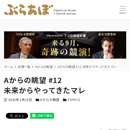
MENU
ホーム
記事一覧
Aからの眺望
Aからの眺望 #12
未来からやってきたマレ
Aからの眺望 #12
未来からやってきたマレ
投稿日
カテゴリー
カテゴリー
2023年1月13日
Aからの眺望
TOPICS