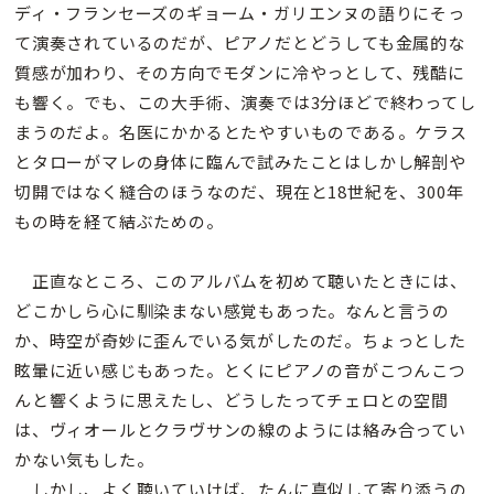
ディ・フランセーズのギョーム・ガリエンヌの語りにそっ
て演奏されているのだが、ピアノだとどうしても金属的な
質感が加わり、その方向でモダンに冷やっとして、残酷に
も響く。でも、この大手術、演奏では3分ほどで終わってし
まうのだよ。名医にかかるとたやすいものである。ケラス
とタローがマレの身体に臨んで試みたことはしかし解剖や
切開ではなく縫合のほうなのだ、現在と18世紀を、300年
もの時を経て結ぶための。
正直なところ、このアルバムを初めて聴いたときには、
どこかしら心に馴染まない感覚もあった。なんと言うの
か、時空が奇妙に歪んでいる気がしたのだ。ちょっとした
眩暈に近い感じもあった。とくにピアノの音がこつんこつ
んと響くように思えたし、どうしたってチェロとの空間
は、ヴィオールとクラヴサンの線のようには絡み合ってい
かない気もした。
しかし、よく聴いていけば、たんに真似して寄り添うの