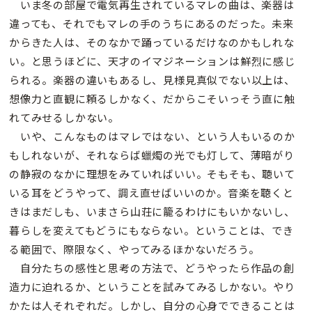
いま冬の部屋で電気再生されているマレの曲は、楽器は
違っても、それでもマレの手のうちにあるのだった。未来
からきた人は、そのなかで踊っているだけなのかもしれな
い。と思うほどに、天才のイマジネーションは鮮烈に感じ
られる。楽器の違いもあるし、見様見真似でない以上は、
想像力と直観に頼るしかなく、だからこそいっそう直に触
れてみせるしかない。
いや、こんなものはマレではない、という人もいるのか
もしれないが、それならば蠟燭の光でも灯して、薄暗がり
の静寂のなかに理想をみていればいい。そもそも、聴いて
いる耳をどうやって、調え直せばいいのか。音楽を聴くと
きはまだしも、いまさら山荘に籠るわけにもいかないし、
暮らしを変えてもどうにもならない。ということは、でき
る範囲で、際限なく、やってみるほかないだろう。
自分たちの感性と思考の方法で、どうやったら作品の創
造力に迫れるか、ということを試みてみるしかない。やり
かたは人それぞれだ。しかし、自分の心身でできることは