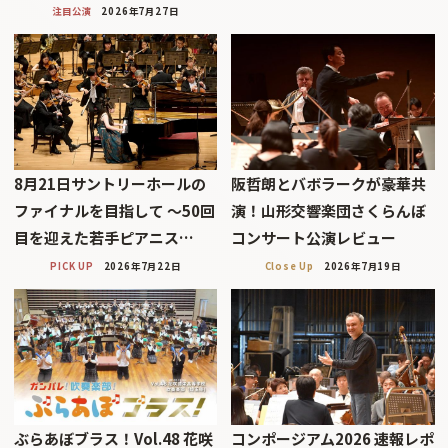
注目公演
2026年7月27日
8月21日サントリーホールの
阪哲朗とバボラークが豪華共
ファイナルを目指して 〜50回
演！山形交響楽団さくらんぼ
目を迎えた若手ピアニス…
コンサート公演レビュー
PICK UP
2026年7月22日
Close Up
2026年7月19日
ぶらあぼブラス！Vol.48 花咲
コンポージアム2026 速報レポ