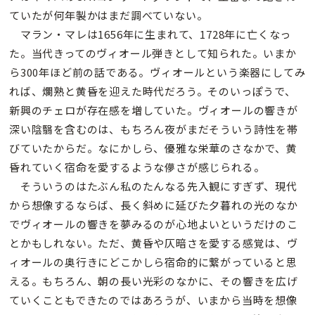
ていたが何年製かはまだ調べていない。
マラン・マレは1656年に生まれて、1728年に亡くなっ
た。当代きってのヴィオール弾きとして知られた。いまか
ら300年ほど前の話である。ヴィオールという楽器にしてみ
れば、爛熟と黄昏を迎えた時代だろう。そのいっぽうで、
新興のチェロが存在感を増していた。ヴィオールの響きが
深い陰翳を含むのは、もちろん夜がまだそういう詩性を帯
びていたからだ。なにかしら、優雅な栄華のさなかで、黄
昏れていく宿命を愛するような儚さが感じられる。
そういうのはたぶん私のたんなる先入観にすぎず、現代
から想像するならば、長く斜めに延びた夕暮れの光のなか
でヴィオールの響きを夢みるのが心地よいというだけのこ
とかもしれない。ただ、黄昏や仄暗さを愛する感覚は、ヴ
ィオールの奥行きにどこかしら宿命的に繋がっていると思
える。もちろん、朝の長い光彩のなかに、その響きを広げ
ていくこともできたのではあろうが、いまから当時を想像