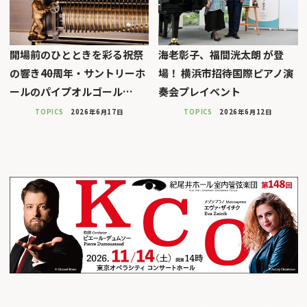
開場前のひとときを彩る祝祭
海老彰子、福間洸太朗 が登
の響き――40周年・サントリーホ
場！ 横浜市招待国際ピアノ演
ールのパイプオルゴール…
奏会プレイベント
TOPICS
2026年6月17日
TOPICS
2026年6月12日