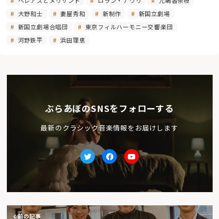
ペレアスとメリザンド
ロラン・ナウリ
九嶋香奈枝
大野和士
妻屋秀和
新制作
新国立劇場
新国立劇場合唱団
東京フィルハーモニー交響楽団
河野鉄平
浜田理恵
ぶらあぼのSNSをフォローする
最新のクラシック音楽情報をお届けします
Twitter
facebook
Youtube
前の記事