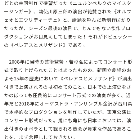
どとの共同制作で待望だった《ニュルンベルクのマイスタ
ージンガー》、勅使川原三郎の演出が絶賛された《オルフ
ェオとエウリディーチェ》と、話題を呼んだ新制作ばかり
だったが、シーズン最後の演目で、とんでもない傑作プロ
ダクションがお目見えしてしまった！ それがドビュッシー
の《ペレアスとメリザンド》である。
2008年に当時の芸術監督・若杉弘によってコンサート形
式で取り上げられたことはあったものの、新国立劇場のお
よそ25年の歴史において《ペレアスとメリザンド》が演出
付きで上演されるのは初めてのこと。日本での上演史をさ
かのぼっても圧倒的にコンサート形式での演奏が多く、近
年だと2018年にオーケストラ・アンサンブル金沢が石川県
で本格的なプロダクションを制作していたが、東京公演は
コンサート形式だった。兎にも角にも日本においては、演
出付きのオペラとして観られる機会が貴重な作品であるこ
とを、まず念押ししておきたい。