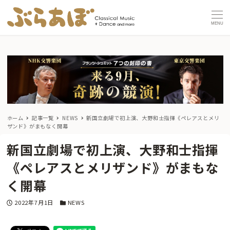
MENU
ホーム
記事一覧
NEWS
新国立劇場で初上演、大野和士指揮《ペレアスとメリ
ザンド》がまもなく開幕
新国立劇場で初上演、大野和士指揮
《ペレアスとメリザンド》がまもな
く開幕
投稿日
カテゴリー
2022年7月1日
NEWS