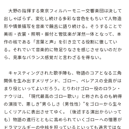
大野の指揮する東京フィルハーモニー交響楽団は決して
出しゃばらず、変化し続ける多彩な音色をもちいて人物造
形や情景描写を音楽で饒舌に語り続ける。そうすることで
美術・衣裳・照明・振付と管弦楽が渾然一体となって、本
作の核である「言葉と声」を引き立てる役割に徹してい
る。それでいて音楽的に物足りなさを感じさせないのだか
ら、見事なバランス感覚だと言わざるを得ない。
キャスティングされた歌手陣も、物語のコアとなる三角
関係を生み出すメリザンド、ゴロー、ペレアスの全員がは
まり役といってよいだろう。とりわけゴロー役のロラン・
ナウリは、「現代最高のゴロー歌い」と称されるのも納得
の演技で、悪しき“男らしさ（男性性）”をゴローから生々
しくリアルに表出させてゆく。（後述する演出からいって
も）物語の進行とともに高められていくゴローへの憎悪が
ドラマツルギーの中核を担っているといっても過言ではな