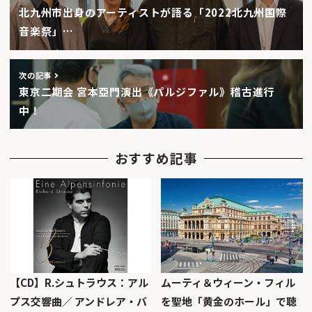
北九州市出身のアーティストが語る「2022北九州国際
音楽祭」…
次の記事
東京二期会 宮本亞門演出《パルジファル》稽古進行
中！
おすすめ記事
【CD】R.シュトラウス：アル
ムーティ＆ウィーン・フィル
プス交響曲／ アンドレア・バ
を聖地「黄金のホール」で聴